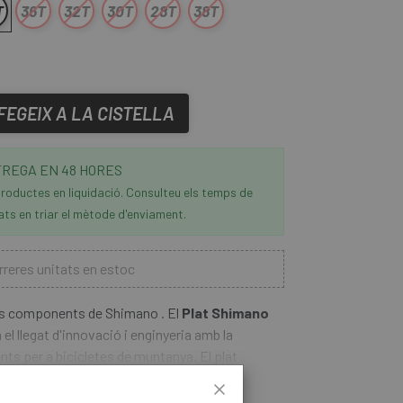
T
36T
32T
30T
28T
38T
FEGEIX A LA CISTELLA
REGA EN 48 HORES
roductes en liquidació. Consulteu els temps de
ats en triar el mètode d'enviament.
reres unitats en estoc
rs components de Shimano . El
Plat Shimano
el llegat d'innovació i enginyeria amb la
ts per a bicicletes de muntanya. El plat
irect-mount, i està equipat amb tecnologia de
LLEGIR-NE MÉS
AIN ENGAGEMENT, així que el plat resisteix