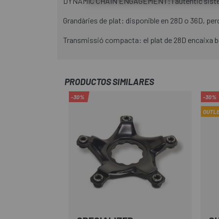
DYNAMIC CHAIN ENGAGEMENT: l'autèntic sistem
Grandàries de plat: disponible en 28D o 36D, per
Transmissió compacta: el plat de 28D encaixa bé a
PRODUCTOS SIMILARES
-30%
-30%
OUTL