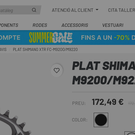
ATENCIÓ AL CLIENT
CITA TALLE
PONENTS
RODES
ACCESSORIS
VESTUARI
NVIS
PLAT SHIMANO XTR FC-M9200/M9220
PLAT SHIMA
favorite_border
M9200/M92
172,49 €
PREU:
172
Multi
COLOR: