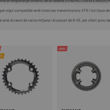
a en engranatge dinàmic de la cadena DYNAMIC CHAIN ENGAGEMEN
què sigui compatible amb totes las transmissions XTR i tot tipus de 
mb el canvi de caixa mitjana i el casset de 9-45, per oferir prou rang
-20%
ET