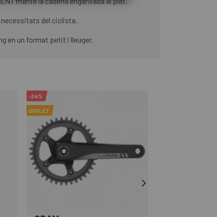
T manté la cadena enganxada al plat.
necessitats del ciclista.
 en un format petit i lleuger.
-24%
-29%
OUTLET
OUTLET