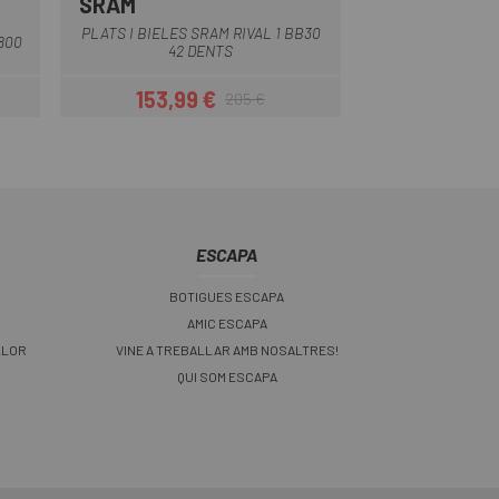
SRAM
SHIMANO
Negre
PLATS I BIELES SRAM RIVAL 1 BB30
800
PLAT SHIMANO XT
42 DENTS
153,99 €
106,99
205 €
Preu
Preu regular
ESCAPA
BOTIGUES ESCAPA
AMIC ESCAPA
LLOR
VINE A TREBALLAR AMB NOSALTRES!
QUI SOM ESCAPA