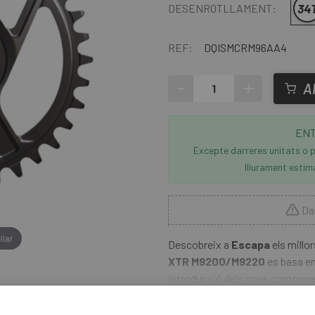
34
DESENROTLLAMENT:
REF:
DQISMCRM96AA4
-
+
A
ENT
Excepte darreres unitats o p
lliurament estim
Dar
liar
Descobreix a
Escapa
els millo
XTR M9200/M9220
es basa en 
introducció dels nous componen
reforçat SM-CRM96 és lleuger, d
retenció de cadena DYNAMIC CH