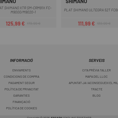
HIMANO
SHIMANO
Multi
AT SHIMANO XTR SM-CRM91X FC-
PLAT SHIMANO ULTEGRA 52T FC6
M9000/M9020-1
125,99 €
111,99 €
179,99 €
139,99 €
Preu
Preu regular
Preu
Preu regular
INFORMACIÓ
SERVEIS
ENVIAMENTS
CITA PRÈVIA TALLER
CONDICIONS DE COMPRA
MAPA DEL LLOC
PAGAMENT SEGUR
APUNTA'T JA I ACONSEGUEIX EL MI
POLÍTICA DE PRIVACITAT
TRACTE
GARANTIES
BLOG
FINANÇACIÓ
POLÍTICA DE COOKIES
Copyright © 2026,
ESCAPA
| CYCLING TOGETHER