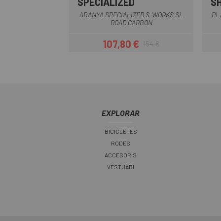
SPECIALIZED
S
Multi
ARANYA SPECIALIZED S-WORKS SL
PL
ROAD CARBON
107,80 €
154 €
Preu
Preu regular
EXPLORAR
BICICLETES
RODES
ACCESORIS
VESTUARI