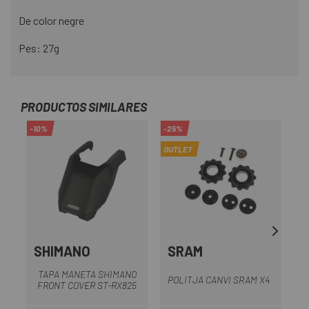
De color negre
Pes: 27g
PRODUCTOS SIMILARES
-10%
-25%
-2
OUTLET
OU
SHIMANO
SRAM
TAPA MANETA SHIMANO
POLITJA CANVI SRAM X4
P
FRONT COVER ST-RX825