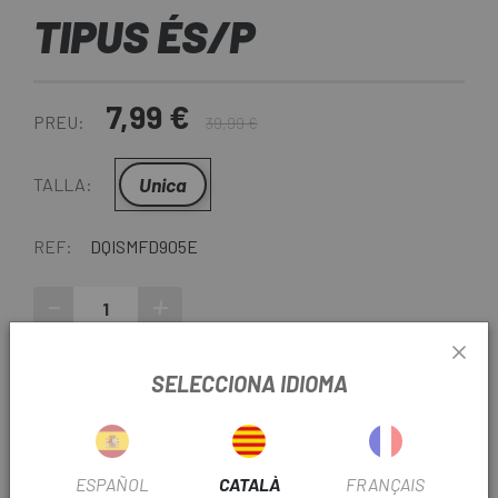
TIPUS ÉS/P
7,99 €
PREU:
39,99 €
Unica
TALLA:
REF:
DQISMFD905E
-
+
AFEGEIX A LA CISTELLA
SELECCIONA IDIOMA
ENTREGA EN 48 HORES
Excepte darreres unitats o productes en liquidació.
ESPAÑOL
CATALÀ
FRANÇAIS
Consulteu els temps de lliurament estimats en triar el