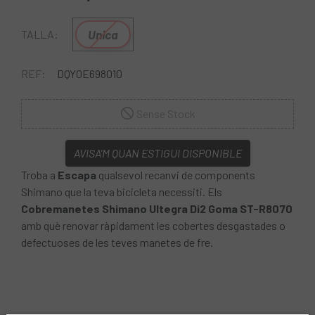
Unica
TALLA:
REF:
DQY0E698010
Sense Stock
AVISA'M QUAN ESTIGUI DISPONIBLE
Troba a
Escapa
qualsevol recanvi de components
Shimano que la teva bicicleta necessiti. Els
Cobremanetes Shimano Ultegra Di2 Goma ST-R8070
amb què renovar ràpidament les cobertes desgastades o
defectuoses de les teves manetes de fre.