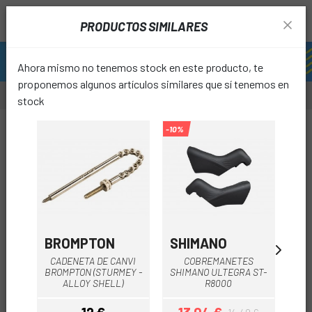
PRODUCTOS SIMILARES
Ahora mismo no tenemos stock en este producto, te
proponemos algunos artículos similares que sí tenemos en
stock
-10%
-10%
-10%
favori
BROMPTON
SHIMANO
SH
CADENETA DE CANVI
COBREMANETES
BROMPTON (STURMEY -
SHIMANO ULTEGRA ST-
SH
ALLOY SHELL)
R8000