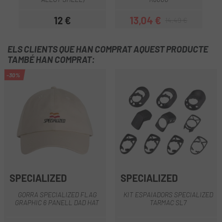
12 €
13,04 €
14,49 €
Preu
Preu
Preu regular
ELS CLIENTS QUE HAN COMPRAT AQUEST PRODUCTE
TAMBÉ HAN COMPRAT:
-30%
SPECIALIZED
SPECIALIZED
GORRA SPECIALIZED FLAG
KIT ESPAIADORS SPECIALIZED
GRAPHIC 6 PANELL DAD HAT
TARMAC SL7