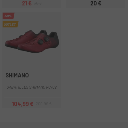
21 €
20 €
30 €
Preu
Preu regular
Preu
-50%
OUTLET
SHIMANO
SABATILLES SHIMANO RC702
104,99 €
209,99 €
Preu
Preu regular