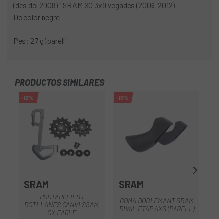
(des del 2008) i SRAM X0 3x9 vegades (2006-2012)
De color negre
Pes: 27 g (parell)
PRODUCTOS SIMILARES
-10%
-10%
-1
SRAM
SRAM
PORTAPOLIES I
GOMA DOBLEMANT SRAM
G
ROTLLANES CANVI SRAM
RIVAL ETAP AXS (PARELL)
GX EAGLE