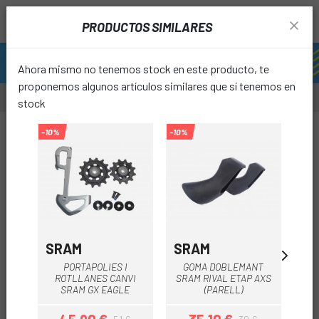
PRODUCTOS SIMILARES
Ahora mismo no tenemos stock en este producto, te
proponemos algunos artículos similares que sí tenemos en
stock
-10%
-10%
-10%
-10%
favori
SRAM
SRAM
S
PORTAPOLIES I
GOMA DOBLEMANT
G
ROTLLANES CANVI
SRAM RIVAL ETAP AXS
S
SRAM GX EAGLE
(PARELL)