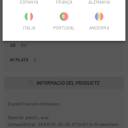
FITXA DE PRODUCTE
ESPANYA
FRANÇA
ALEMANYA
VELOCIDADES
10 vel.
ITÀLIA
PORTUGAL
ANDORRA
TEMPORADA
2014
ÚS
Btt
Nº PLATS
3
INFORMACIÓ DEL PRODUCTE
Especificacions tècniques:
Material: plàstic, acer
Compatibilitat: SRAM XX, X0, X9, X7 2x10 | 3x 10 velocitats