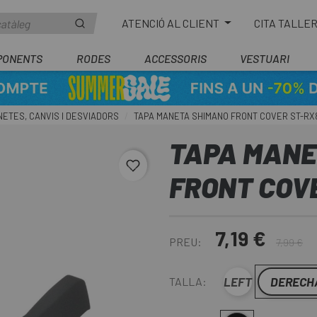
ATENCIÓ AL CLIENT
CITA TALLE
PONENTS
RODES
ACCESSORIS
VESTUARI
ETES, CANVIS I DESVIADORS
TAPA MANETA SHIMANO FRONT COVER ST-RX
TAPA MANE
favorite_border
FRONT COV
7,19 €
PREU:
7,99 €
LEFT
DERECH
TALLA: