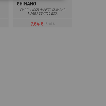
SHIMANO
Negre
EMBELLIDOR MANETA SHIMANO
TIAGRA ST-4700 ESQ.
7,64 €
8,49 €
Preu
Preu regular