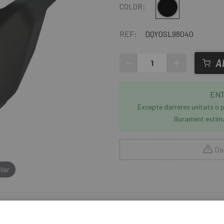
Negre
COLOR:
REF:
DQY0SL98040
-
+
A
ENT
Excepte darreres unitats o p
lliurament estim
Dar
liar