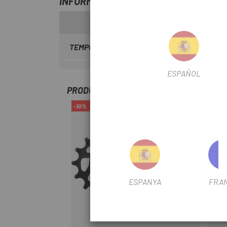
INFORMACIÓ SOBRE TAPA MANETA SH
TEMPORADA
2025
ESPAÑOL
PRODUCTOS SIMILARES
-10%
-25%
OUTL
ESPANYA
FRA