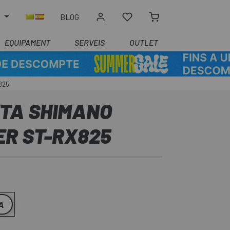
R
BLOG
EQUIPAMENT
SERVEIS
OUTLET
825
TA SHIMANO
ER ST-RX825
A