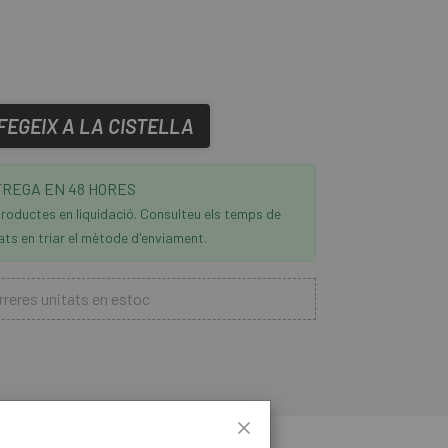
FEGEIX A LA CISTELLA
REGA EN 48 HORES
roductes en liquidació. Consulteu els temps de
ats en triar el mètode d'enviament.
reres unitats en estoc