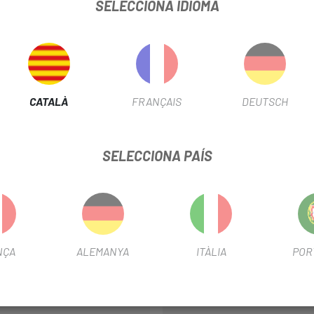
IMANO FRONT COVER ST-RX825
SELECCIONA IDIOMA
FITXA DE PRODUCTE
CATALÀ
FRANÇAIS
DEUTSCH
-25%
SELECCIONA PAÍS
ET
OUTLET
NÇA
ALEMANYA
ITÀLIA
POR