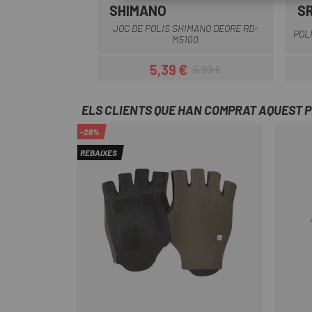
SHIMANO
S
Multi
JOC DE POLIS SHIMANO DEORE RD-
POL
M5100
5,39 €
5,99 €
Preu
Preu regular
ELS CLIENTS QUE HAN COMPRAT AQUEST 
-26%
REBAIXES