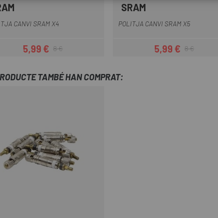
RAM
SRAM
Multi
Multi
ITJA CANVI SRAM X4
POLITJA CANVI SRAM X5
5,99 €
5,99 €
8 €
8 €
Preu
Preu regular
Preu
Preu regular
PRODUCTE TAMBÉ HAN COMPRAT: