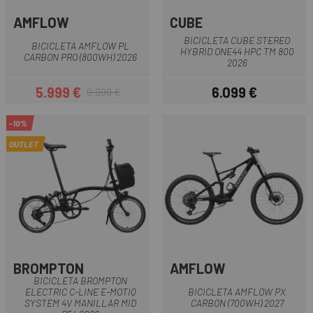
AMFLOW
CUBE
BICICLETA CUBE STEREO
BICICLETA AMFLOW PL
HYBRID ONE44 HPC TM 800
CARBON PRO (800WH) 2026
2026
5.999 €
6.099 €
9.999 €
Precio
Precio regular
Precio
-10%
OUTLET
BROMPTON
AMFLOW
BICICLETA BROMPTON
ELECTRIC C-LINE E-MOTIQ
BICICLETA AMFLOW PX
SYSTEM 4V MANILLAR MID
CARBON (700WH) 2027