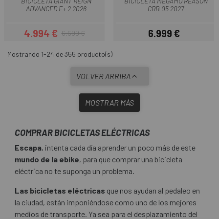
BICICLETA GIANT REIGN
BICICLETA MEGAMO REASON
ADVANCED E+ 2 2026
CRB 05 2027
4.994 €
6.999 €
6.699 €
Precio
Precio regular
Precio
Mostrando 1-24 de 355 producto(s)
VOLVER ARRIBA
MOSTRAR MÁS
COMPRAR BICICLETAS ELÉCTRICAS
Escapa
, intenta cada día aprender un poco más de este
mundo de la ebike
, para que comprar una bicicleta
eléctrica no te suponga un problema.
Las bicicletas eléctricas
que nos ayudan al pedaleo en
la ciudad, están imponiéndose como uno de los mejores
medios de transporte. Ya sea para el desplazamiento del