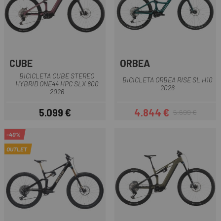
CUBE
ORBEA
BICICLETA CUBE STEREO
BICICLETA ORBEA RISE SL H10
HYBRID ONE44 HPC SLX 800
2026
2026
5.099 €
4.844 €
5.699 €
Precio
Precio
Precio regular
-40%
OUTLET