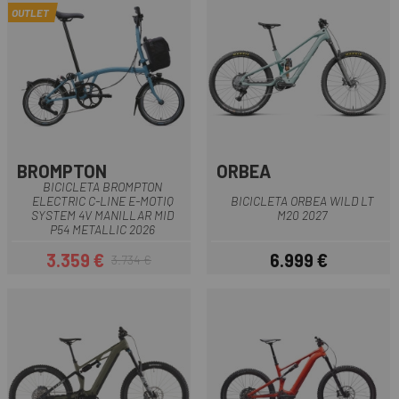
OUTLET
BROMPTON
ORBEA
BICICLETA BROMPTON
ELECTRIC C-LINE E-MOTIQ
BICICLETA ORBEA WILD LT
SYSTEM 4V MANILLAR MID
M20 2027
P54 METALLIC 2026
3.359 €
6.999 €
3.734 €
Precio
Precio regular
Precio