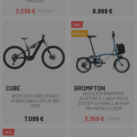
P54 2026
3.239 €
6.999 €
3.599 €
Precio
Precio regular
Precio
-10%
OUTLET
CUBE
BROMPTON
BICICLETA BROMPTON
BICICLETA CUBE STEREO
ELECTRIC C-LINE E-MOTIQ
HYBRID ONE44 HPC AT 800
SYSTEM 4V MANILLAR HIGH
2026
P54 METALLIC 2026
7.099 €
3.359 €
3.734 €
Precio
Precio
Precio regular
-10%