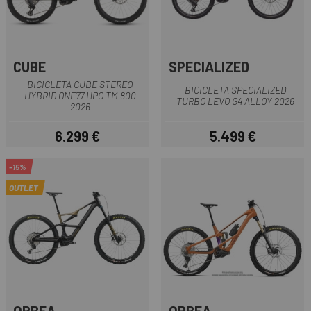
CUBE
SPECIALIZED
BICICLETA CUBE STEREO
BICICLETA SPECIALIZED
HYBRID ONE77 HPC TM 800
TURBO LEVO G4 ALLOY 2026
2026
6.299 €
5.499 €
Precio
Precio
-15%
OUTLET