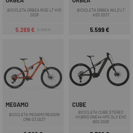
ORBEA
ORBEA
BICICLETA ORBEA RISE LT H10
BICICLETA ORBEA WILD LT
2026
H20 2027
5.269 €
5.599 €
6.199 €
Precio
Precio regular
Precio
MEGAMO
CUBE
BICICLETA CUBE STEREO
BICICLETA MEGAMO REASON
HYBRID ONE44 HPC SLX EVO
CRB 03 2027
800 2026