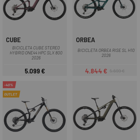
CUBE
ORBEA
BICICLETA CUBE STEREO
BICICLETA ORBEA RISE SL H10
HYBRID ONE44 HPC SLX 800
2026
2026
5.099 €
4.844 €
5.699 €
Preu
Preu
Preu regular
-40%
OUTLET