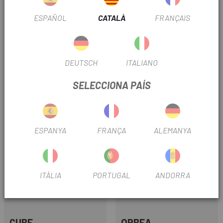
ESPAÑOL
CATALÀ
FRANÇAIS
ORBEA
MEGAMO
DEUTSCH
ITALIANO
BICICLETA ORBEA WILD LT
BICICLETA MEGAMO REASON
H20 2027
CRB 03 2027
SELECCIONA PAÍS
5.599 €
8.099 €
Preu
Preu
-15%
ESPANYA
FRANÇA
ALEMANYA
OUTLET
ITÀLIA
PORTUGAL
ANDORRA
CUBE
ORBEA