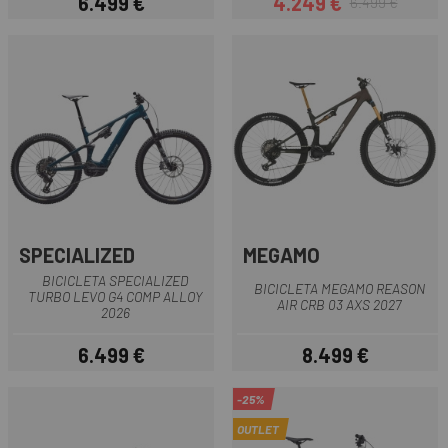
6.499 €
4.249 €
6.499 €
Preu
Preu
Preu regular
SPECIALIZED
MEGAMO
BICICLETA SPECIALIZED
BICICLETA MEGAMO REASON
TURBO LEVO G4 COMP ALLOY
AIR CRB 03 AXS 2027
2026
6.499 €
8.499 €
Preu
Preu
-25%
OUTLET