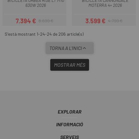
BICICLETA ORBEA RISE LT M10
BICICLETA CANNONDALE
630W 2026
MOTERRA 4+ 2026
7.394 €
3.599 €
8.699 €
4.799 €
Preu
Preu regular
Preu
Preu regular
S'està mostrant 1-24-24 de 206 article(s)
TORNA A L'INICI
MOSTRAR MÉS
EXPLORAR
INFORMACIÓ
SERVEIS