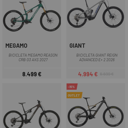
MEGAMO
GIANT
BICICLETA MEGAMO REASON
BICICLETA GIANT REIGN
CRB 03 AXS 2027
ADVANCED E+ 2 2026
8.499 €
4.994 €
6.699 €
Preu
Preu
Preu regular
-15%
OUTLET