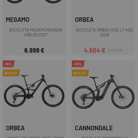
MEGAMO
ORBEA
BICICLETA MEGAMO REASON
BICICLETA ORBEA RISE LT H20
CRB 05 2027
2026
6.999 €
4.504 €
5.299 €
Preu
Preu
Preu regular
-15%
-25%
OUTLET
OUTLET
ORBEA
CANNONDALE