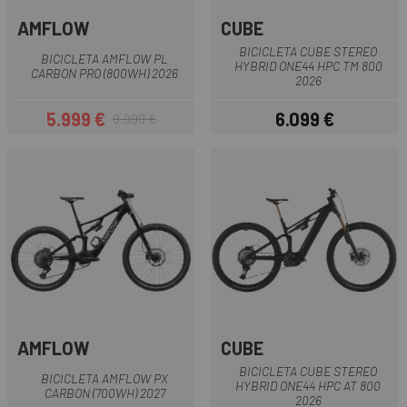
AMFLOW
CUBE
BICICLETA CUBE STEREO
BICICLETA AMFLOW PL
HYBRID ONE44 HPC TM 800
CARBON PRO (800WH) 2026
2026
5.999 €
6.099 €
9.999 €
Preu
Preu regular
Preu
AMFLOW
CUBE
BICICLETA CUBE STEREO
BICICLETA AMFLOW PX
HYBRID ONE44 HPC AT 800
CARBON (700WH) 2027
2026