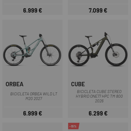
6.999 €
7.099 €
Preu
Preu
ORBEA
CUBE
BICICLETA CUBE STEREO
BICICLETA ORBEA WILD LT
HYBRID ONE77 HPC TM 800
M20 2027
2026
6.999 €
6.299 €
Preu
Preu
-15%