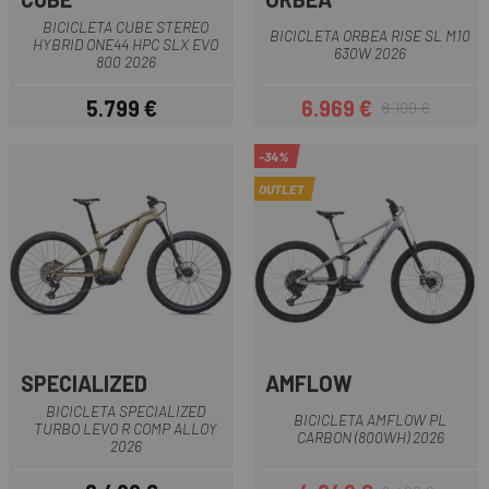
BICICLETA CUBE STEREO
BICICLETA ORBEA RISE SL M10
HYBRID ONE44 HPC SLX EVO
630W 2026
800 2026
5.799 €
6.969 €
8.199 €
Preu
Preu
Preu regular
-34%
OUTLET
SPECIALIZED
AMFLOW
BICICLETA SPECIALIZED
BICICLETA AMFLOW PL
TURBO LEVO R COMP ALLOY
CARBON (800WH) 2026
2026