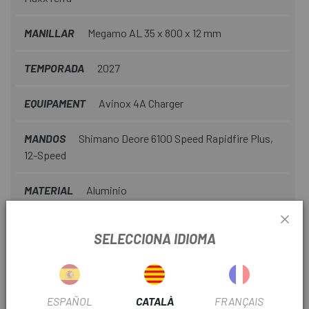
MANILLAR
Megamo AL 35 x 800 x 12 mm
TEMPORADA
2027
EQUIPAMENT
Avinox 4A Charger
MANDOS
Shimano Deore 6100 Speed Rapidfire Plus,
12-Speed
MATERIAL
Aluminio
MOTOR
DJI
SELECCIONA IDIOMA
BATERIA
800
FRENO
Disco
ESPAÑOL
CATALÀ
FRANÇAIS