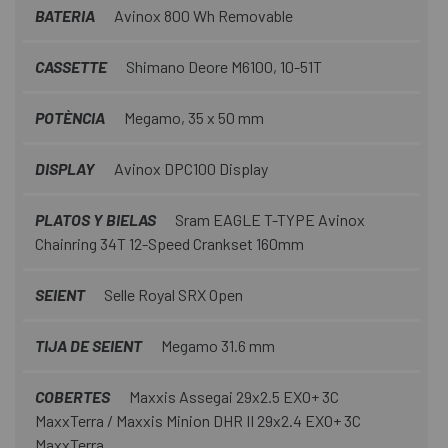
BATERIA
Avinox 800 Wh Removable
CASSETTE
Shimano Deore M6100, 10-51T
POTÈNCIA
Megamo, 35 x 50 mm
DISPLAY
Avinox DPC100 Display
PLATOS Y BIELAS
Sram EAGLE T-TYPE Avinox
Chainring 34T 12-Speed Crankset 160mm
SEIENT
Selle Royal SRX Open
TIJA DE SEIENT
Megamo 31.6 mm
COBERTES
Maxxis Assegai 29x2.5 EXO+ 3C
MaxxTerra / Maxxis Minion DHR II 29x2.4 EXO+ 3C
MaxxTerra