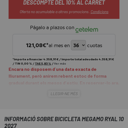
DESCOMPTE DEL 10% AL CARRET
Oferta no acumulable a altres promocions.
Condicions
Págalo a plazos con
121,08
€*
al mes en
cuotas
*Importe a financiar
4.358,91 €
/
Importe total adeudado
4.358,91 €
/
TIN
0,00 %
/
TAE
5,83 %
/
Ver más
Encara no disposem d´una data exacta de
lliurament, però anirem rebent estoc de forma
gradual durant els mesos d´estiu. En reservar-lo ara,
assegures la teva posició a la llista de lliurament.
LLEGIR-NE MÉS
La
Bicicleta Megamo Ryal 10 2027
neix amb una idea
molt clara: acostar l'experiència de las e-MTB més
potents a un ús més real, més quotidià, però sense
INFORMACIÓ SOBRE BICICLETA MEGAMO RYAL 10
renunciar a res a muntanya. És una bici pensada per a
2027