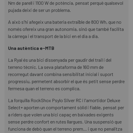
Nm de parell i 1100 W de potència, pensat perquè qualsevol
pujada deixi de ser un problema.
A això s'hi afegeix una bateria extraïble de 800 Wh, que no
només ofereix una gran autonomia, sinó que també facilita
la càrrega i el transport de la bici en el dia a dia.
Una autèntica e-MTB
La Ryal és una bici dissenyada per gaudir del trail i del
terreno tècnic. La seva plataforma de 160 mm de
recorregut davant combina sensibilitat inicial i suport
progressiu, permetent absorbir el que és petit sense perdre
fermesa quan el terreno es complica.
La forquilla RockShox Psylo Silver RC i l'amortidor Deluxe
Select+ aporten un comportament sòlid i fiable, pensat per
a riders que volen una bici capaç en baixades exigents
sense perdre confort en rutes llargues. Una suspensió que
funciona de debò quan el terreno prem… i que no penalitza