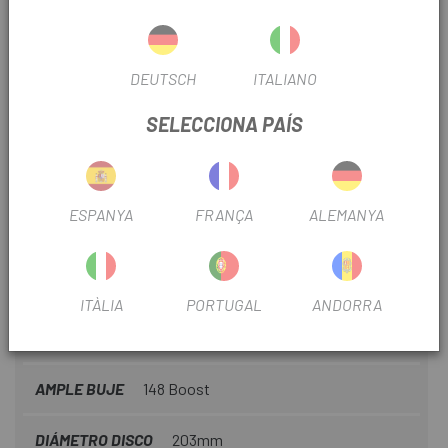
RUEDA
29"
DEUTSCH
ITALIANO
MODALITAT MONTAÑA
Trail
SELECCIONA PAÍS
Nº PIÑONES
12V
TIPUS TRANSMISSIÓ
Mecànica
ESPANYA
FRANÇA
ALEMANYA
Nº PLATS
1
RECORREGUT SUSPENSIÓ
160
ITÀLIA
PORTUGAL
ANDORRA
DIÀMETRE MANILLAR
35
AMPLE BUJE
148 Boost
DIÁMETRO DISCO
203mm