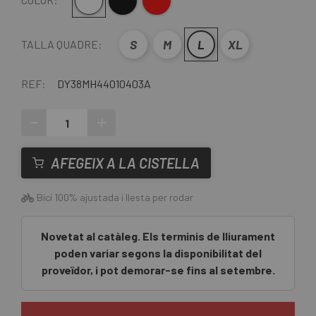
Blanc
Negre
Vermell
S
M
L
XL
TALLA QUADRE:
REF:
DY38MH44010403A
-
+
AFEGEIX A LA CISTELLA
Bici 100% ajustada i llesta per rodar
Novetat al catàleg. Els terminis de lliurament
poden variar segons la disponibilitat del
proveïdor, i pot demorar-se fins al setembre.