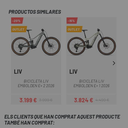
PRODUCTOS SIMILARES
-20%
-15%
OUTLET
OUTLET
LIV
LIV
BICICLETA LIV
BICICLETA LIV
B
EMBOLDEN E+ 2 2026
EMBOLDEN E+ 1 2026
3.199 €
3.824 €
3.999 €
4.499 €
Preu
Preu regular
Preu
Preu regular
ELS CLIENTS QUE HAN COMPRAT AQUEST PRODUCTE
TAMBÉ HAN COMPRAT: