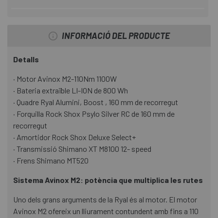
INFORMACIÓ DEL PRODUCTE
Detalls
· Motor Avinox M2-110Nm 1100W
· Bateria extraïble LI-ION de 800 Wh
· Quadre Ryal Alumini, Boost , 160 mm de recorregut
· Forquilla Rock Shox Psylo Silver RC de 160 mm de
recorregut
· Amortidor Rock Shox Deluxe Select+
· Transmissió Shimano XT M8100 12- speed
· Frens Shimano MT520
Sistema Avinox M2: potència que multiplica les rutes
Uno dels grans arguments de la Ryal és al motor. El motor
Avinox M2 ofereix un lliurament contundent amb fins a 110