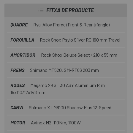
riders que volen pujar més, baixar millor i gaudir més hores
sobre la bici, sense haver de bregar amb una màquina
FITXA DE PRODUCTE
radical o exigent. Parlem de sensacions, de control i una
bici que s'adapta al ciclista des del primer moment.
QUADRE
Ryal Alloy Frame (Front & Rear triangle)
Descobriu - la a
Escapa
.
FORQUILLA
Rock Shox Psylo Silver RC 160 mm Travel
AMORTIDOR
Rock Shox Deluxe Select+ 210 x 55 mm
FRENS
Shimano MT520, SM-RT66 203 mm
RODES
Megamo 29 SL 30 ASY Aluminium Rim
15x110/12x148 mm
CANVI
Shimano XT M8100 Shadow Plus 12-Speed
MOTOR
Avinox M2, 110Nm, 1100W