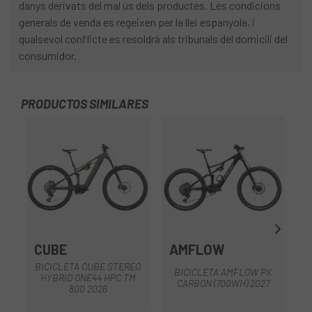
danys derivats del mal ús dels productes. Les condicions
generals de venda es regeixen per la llei espanyola, i
qualsevol conflicte es resoldrà als tribunals del domicili del
consumidor.
PRODUCTOS SIMILARES
CUBE
AMFLOW
BICICLETA CUBE STEREO
B
BICICLETA AMFLOW PX
HYBRID ONE44 HPC TM
CARBON (700WH) 2027
800 2026