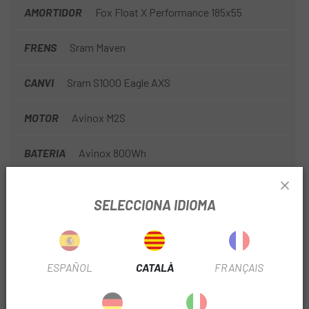
AMORTIDOR
Fox Float X Performance 185x55
FRENS
Sram Maven
CANVI
Sram S1000 Eagle AXS
MOTOR
Avinox M2S
BATERIA
Avinox 800Wh
TEMPORADA
2026
SELECCIONA IDIOMA
MATERIAL
Carbono
MOTOR
DJI
ESPAÑOL
CATALÀ
FRANÇAIS
BATERIA
800