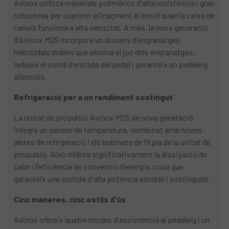
Avinox utilitza materials polimèrics d'alta resistència i gran
robustesa per suprimir eficaçment el soroll quan la caixa de
canvis funciona a alta velocitat. A més, la nova generació
d'Avinox M2S incorpora un disseny d'engranatges
helicoïdals dobles que elimina el joc dels engranatges,
redueix el soroll d'entrada del pedal i garanteix un pedaleig
silenciós.
Refrigeració per a un rendiment sostingut
La unitat de propulsió Avinox M2S de nova generació
integra un sensor de temperatura, combinat amb noves
aletes de refrigeració i els bobinats de fil pla de la unitat de
propulsió. Això millora significativament la dissipació de
calor i l'eficiència de conversió d'energia, cosa que
garanteix una sortida d'alta potència estable i sostinguda.
Cinc maneres, cinc estils d'ús
Avinox ofereix quatre modes d'assistència al pedaleig i un