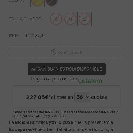
Groc
Negre
S
M
L
TALLA QUADRE:
REF:
DT082705
Sense Stock
AVISA'M QUAN ESTIGUI DISPONIBLE
Págalo a plazos con
227,05
€*
al mes en
cuotas
*Importe a financiar
8.173,91 €
/
Importe total adeudado
8.173,91 €
/
TIN
0,00 %
/
TAE
5,83 %
/
Ver más
La
Bicicleta MMR Lyth 10 2026
que us presentem a
Escapa
redefineix l'agilitat al costat de la tecnologia