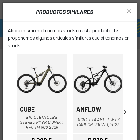
PRODUCTOS SIMILARES
Ahora mismo no tenemos stock en este producto, te
proponemos algunos artículos similares que sí tenemos en
stock
favori
CUBE
AMFLOW
CU
BICICLETA CUBE
BICICLETA AMFLOW PX
STEREO HYBRID ONE44
STE
CARBON (700WH) 2027
HPC TM 800 2026