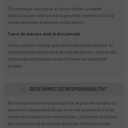
En començar una costa, el motor ofereix un parell
addicional per contrarestar la gravetat i permet iniciar la
marxa fàcilment a terrenys costa amunt.
Canvi de marxes amb la bici parada
Avinox permet canviar quan la bicicleta està aturada. El
ciclista només ha d'aixecar la roda del darrere i prémer els
botons del controlador sense fil sense necessitat de
pedalar.
DESCÀRREC DE RESPONSABILITAT
Biciescapa limita la responsabilitat al preu de compra, no
assumint responsabilitat per errors de presentació si es
prenen les precaucions necessàries. L'empresa no respon
per variacions de productes fetes per fabricants ni per