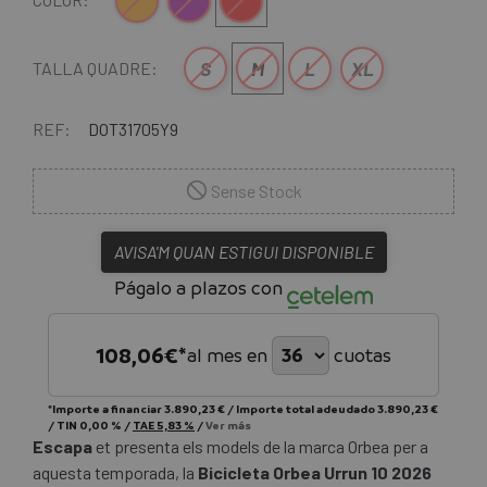
Bronze
Lila
Vermell
S
M
L
XL
TALLA QUADRE:
REF:
DOT31705Y9
Sense Stock
AVISA'M QUAN ESTIGUI DISPONIBLE
Págalo a plazos con
108,06
€*
al mes en
cuotas
*Importe a financiar
3.890,23 €
/
Importe total adeudado
3.890,23 €
/
TIN
0,00 %
/
TAE
5,83 %
/
Ver más
Escapa
et presenta els models de la marca Orbea per a
aquesta temporada, la
Bicicleta Orbea Urrun 10 2026