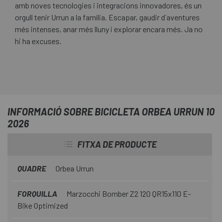
amb noves tecnologies i integracions innovadores, és un
orgull tenir Urrun a la família. Escapar, gaudir d´aventures
més intenses, anar més lluny i explorar encara més. Ja no
hi ha excuses.
INFORMACIÓ SOBRE BICICLETA ORBEA URRUN 10
2026
FITXA DE PRODUCTE
QUADRE
Orbea Urrun
FORQUILLA
Marzocchi Bomber Z2 120 QR15x110 E-
Bike Optimized