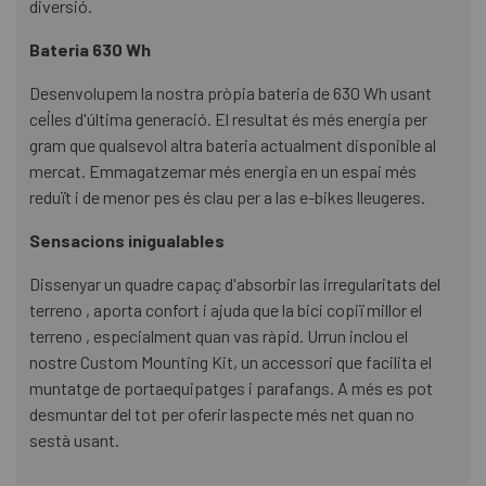
diversió.
Bateria 630 Wh
Desenvolupem la nostra pròpia bateria de 630 Wh usant
cel·les d'última generació. El resultat és més energia per
gram que qualsevol altra bateria actualment disponible al
mercat. Emmagatzemar més energia en un espai més
reduït i de menor pes és clau per a las e-bikes lleugeres.
Sensacions inigualables
Dissenyar un quadre capaç d'absorbir las irregularitats del
terreno , aporta confort i ajuda que la bici copiï millor el
terreno , especialment quan vas ràpid. Urrun inclou el
nostre Custom Mounting Kit, un accessori que facilita el
muntatge de portaequipatges i parafangs. A més es pot
desmuntar del tot per oferir laspecte més net quan no
sestà usant.