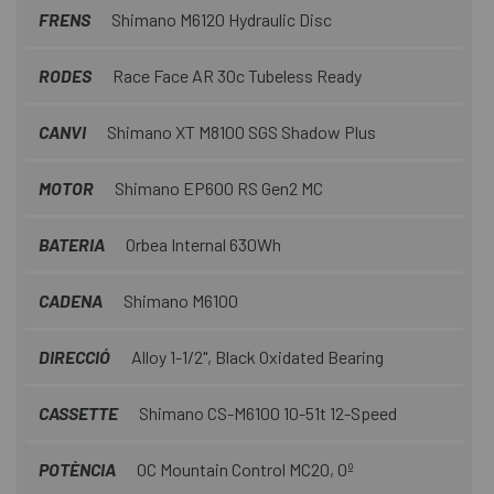
FRENS
Shimano M6120 Hydraulic Disc
RODES
Race Face AR 30c Tubeless Ready
CANVI
Shimano XT M8100 SGS Shadow Plus
MOTOR
Shimano EP600 RS Gen2 MC
BATERIA
Orbea Internal 630Wh
CADENA
Shimano M6100
DIRECCIÓ
Alloy 1-1/2", Black Oxidated Bearing
CASSETTE
Shimano CS-M6100 10-51t 12-Speed
POTÈNCIA
OC Mountain Control MC20, 0º