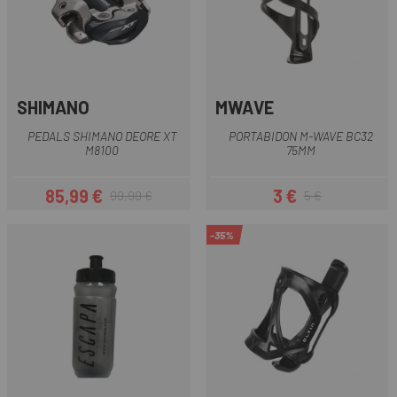
SHIMANO
MWAVE
PEDALS SHIMANO DEORE XT
PORTABIDON M-WAVE BC32
M8100
75MM
85,99 €
3 €
99,99 €
5 €
Preu
Preu regular
Preu
Preu regular
-35%