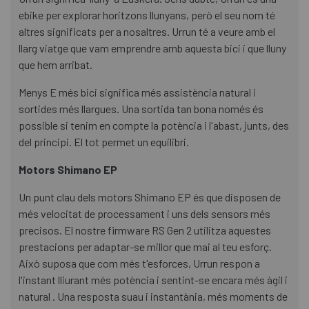
ebike per explorar horitzons llunyans, però el seu nom té
altres significats per a nosaltres. Urrun té a veure amb el
llarg viatge que vam emprendre amb aquesta bici i que lluny
que hem arribat.
Menys E més bici significa més assistència natural i
sortides més llargues. Una sortida tan bona només és
possible si tenim en compte la potència i l'abast, junts, des
del principi. El tot permet un equilibri.
Motors Shimano EP
Un punt clau dels motors Shimano EP és que disposen de
més velocitat de processament i uns dels sensors més
precisos. El nostre firmware RS Gen 2 utilitza aquestes
prestacions per adaptar-se millor que mai al teu esforç.
Això suposa que com més t'esforces, Urrun respon a
l'instant lliurant més potència i sentint-se encara més àgil i
natural . Una resposta suau i instantània, més moments de