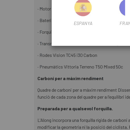
· Motor Avinox M2S, 130Nm, 1300W | 150Nm a B
· Bateria Avinox 600 Wh
ESPANYA
FRA
· Forquilla Carbon Disc Fork, Internal Cable Rout
· Transmissió Sram Rival XPLR AXS, 13- Speed
· Rodes Vision TC45 i30 Carbon
· Pneumàtics Vittoria Terreno T50 Mixed 50c
Carboni per a màxim rendiment
Quadre de carboni per a màxim rendiment Dissenya
funció de cada zona del quadre per a l'equilibri id
Preparada per a qualsevol forquilla.
L'Along incorpora una forquilla rígida de carbon
modificar la geometria ni la posició del ciclist