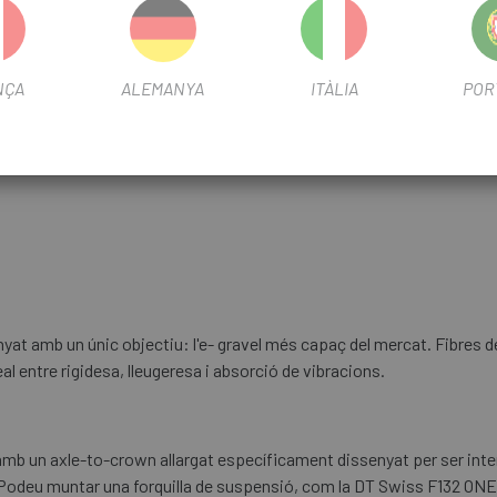
oost
NÇA
ALEMANYA
ITÀLIA
POR
ing, Flat Mount Disc 12 x 100 mm
t amb un únic objectiu: l'e- gravel més capaç del mercat. Fibres de
eal entre rigidesa, lleugeresa i absorció de vibracions.
i amb un axle-to-crown allargat específicament dissenyat per ser in
a. Podeu muntar una forquilla de suspensió, com la DT Swiss F132 ONE 