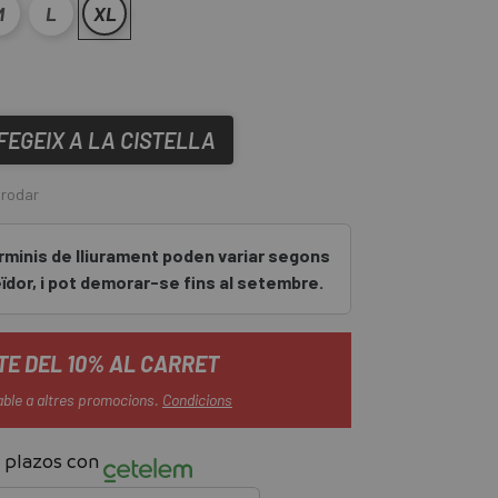
M
L
XL
FEGEIX A LA CISTELLA
 rodar
erminis de lliurament poden variar segons
veïdor, i pot demorar-se fins al setembre.
E DEL 10% AL CARRET
able a altres promocions.
Condicions
 plazos con