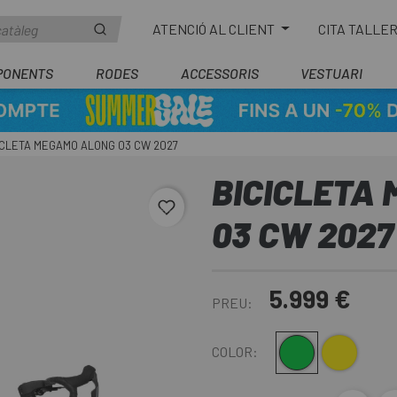
ATENCIÓ AL CLIENT
CITA TALLE
PONENTS
RODES
ACCESSORIS
VESTUARI
ICLETA MEGAMO ALONG 03 CW 2027
BICICLETA
favorite_border
03 CW 2027
5.999 €
PREU:
Verde-Naranja
Arena
COLOR: