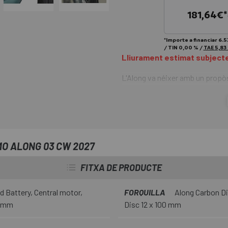
181,64
€*
*Importe a financiar
6.5
/
TIN
0,00 %
/
TAE
5,83
Lliurament estimat subjecte 
L'Along va néixer amb un propòs
compromisos. No és una bicicl
manillar de gravel . La
Biciclet
presentem a
Escapa
és una e- 
mixtes, busquen autonomia real i
de qualsevol aventura . Potènci
O ALONG 03 CW 2027
geometria gravel estable amb q
FITXA DE PRODUCTE
d Battery, Central motor,
FORQUILLA
Along Carbon Dis
2 mm
Disc 12 x 100 mm