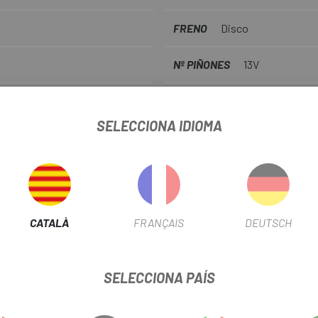
FRENO
Disco
Nº PIÑONES
13V
Nº PLATS
1
SELECCIONA IDIOMA
AMPLE BUJE
12x100mm
12x142
CATALÀ
FRANÇAIS
DEUTSCH
INFORMACIÓ DEL PRODUCTE
SELECCIONA PAÍS
Motor, Internal Cable Routing, Flat Mount Disc