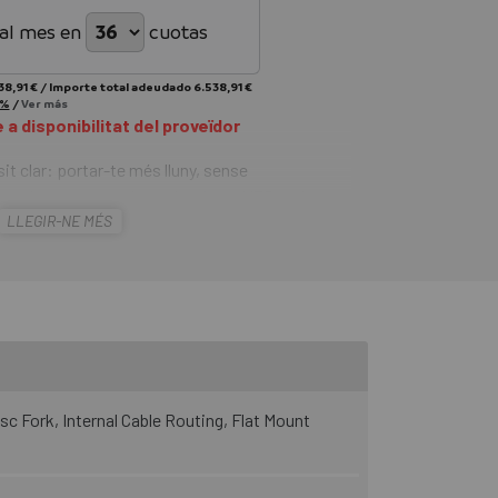
al mes en
cuotas
38,91 €
/
Importe total adeudado
6.538,91 €
 %
/
Ver más
a disponibilitat del proveïdor
it clar: portar-te més lluny, sense
eta de carretera adaptada, ni una MTB amb
LLEGIR-NE MÉS
a Megamo Along 03 CW 2027
que et
gravel construïda per als que exploren rutes
 esperen que la seva bicicleta estigui a l'alçada
a Avinox, bateria de 600 Wh integrada,
uadre de carboni.
c Fork, Internal Cable Routing, Flat Mount