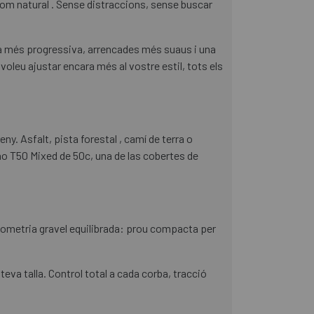
com natural . Sense distraccions, sense buscar
ia més progressiva, arrencades més suaus i una
voleu ajustar encara més al vostre estil, tots els
. Asfalt, pista forestal , camí de terra o
no T50 Mixed de 50c, una de las cobertes de
ometria gravel equilibrada: prou compacta per
va talla. Control total a cada corba, tracció