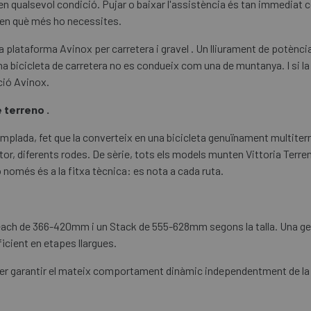
en qualsevol condició. Pujar o baixar l'assistència és tan immediat 
 en què més ho necessites.
plataforma Avinox per carretera i gravel . Un lliurament de potènc
a bicicleta de carretera no es condueix com una de muntanya. I si la 
ció Avinox.
 terreno .
lada, fet que la converteix en una bicicleta genuïnament multiterreny
or, diferents rodes. De sèrie, tots els models munten Vittoria Terre
 només és a la fitxa tècnica: es nota a cada ruta.
ach de 366-420mm i un Stack de 555-628mm segons la talla. Una ge
eficient en etapes llargues.
er garantir el mateix comportament dinàmic independentment de la te