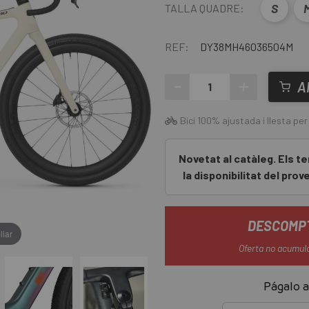
S
TALLA QUADRE:
REF:
DY38MH46036504M
-
+
A
Bici 100% ajustada i llesta per
Novetat al catàleg. Els t
la disponibilitat del pro
DESCOMPT
liar
Oferta no acumul
Págalo a