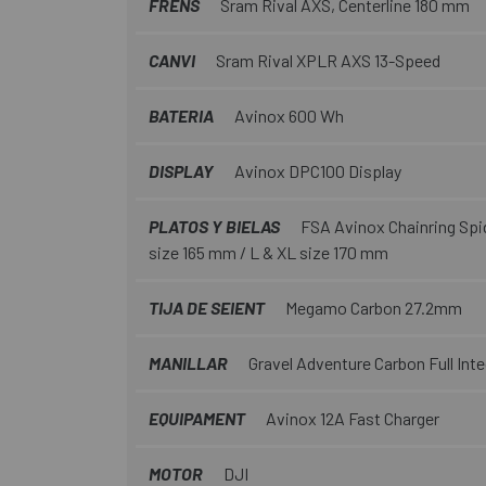
FRENS
Sram Rival AXS, Centerline 180 mm
CANVI
Sram Rival XPLR AXS 13-Speed
BATERIA
Avinox 600 Wh
DISPLAY
Avinox DPC100 Display
PLATOS Y BIELAS
FSA Avinox Chainring Spi
size 165 mm / L & XL size 170 mm
TIJA DE SEIENT
Megamo Carbon 27.2mm
MANILLAR
Gravel Adventure Carbon Full Inte
EQUIPAMENT
Avinox 12A Fast Charger
MOTOR
DJI