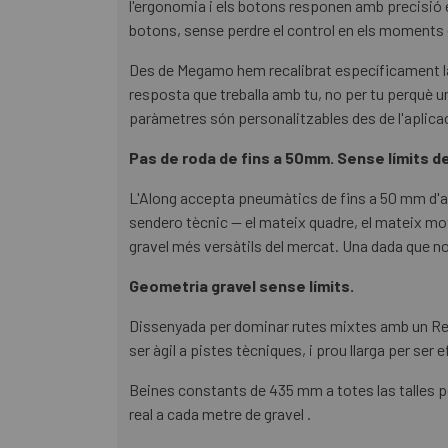
l'ergonomia i els botons responen amb precisió 
botons, sense perdre el control en els moments
Des de Megamo hem recalibrat específicament la 
resposta que treballa amb tu, no per tu perquè un
paràmetres són personalitzables des de l'aplica
Pas de roda de fins a 50mm. Sense límits de
L'Along accepta pneumàtics de fins a 50 mm d'amp
sendero tècnic — el mateix quadre, el mateix mot
gravel més versàtils del mercat. Una dada que no
Geometria gravel sense límits.
Dissenyada per dominar rutes mixtes amb un Re
ser àgil a pistes tècniques, i prou llarga per ser 
Beines constants de 435 mm a totes las talles p
real a cada metre de gravel .