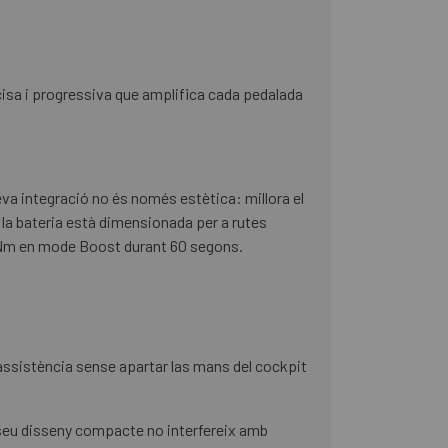
isa i progressiva que amplifica cada pedalada
va integració no és només estètica: millora el
 la bateria està dimensionada per a rutes
0 Nm en mode Boost durant 60 segons.
assistència sense apartar las mans del cockpit
El seu disseny compacte no interfereix amb