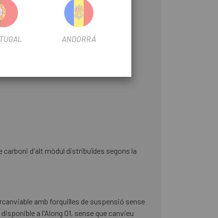
TUGAL
ANDORRA
 carboni d'alt mòdul distribuïdes segons la
tercanviable amb forquilles de suspensió sense
disponible a l'Along 01, sense que canvieu