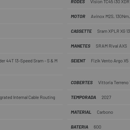
RODES
Vision TC45 i30 XDR
MOTOR
Avinox M2S, 130Nm
CASSETTE
Sram XPLR XG 13
MANETES
SRAM Rival AXS
der 44T 13-Speed Sram - S & M
SEIENT
Fizik Vento Argo X5
COBERTES
Vittoria Terreno
grated Internal Cable Routing
TEMPORADA
2027
MATERIAL
Carbono
BATERIA
600