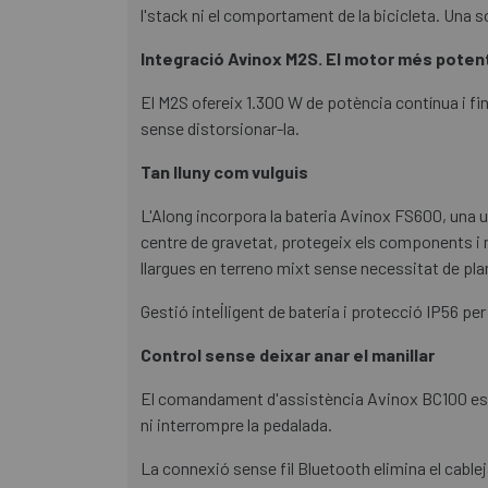
l'stack ni el comportament de la bicicleta. Una 
Integració Avinox M2S. El motor més poten
El M2S ofereix 1.300 W de potència contínua i f
sense distorsionar-la.
Tan lluny com vulguis
L'Along incorpora la bateria Avinox FS600, una 
centre de gravetat, protegeix els components i m
llargues en terreno mixt sense necessitat de p
Gestió intel·ligent de bateria i protecció IP56 per
Control sense deixar anar el manillar
El comandament d'assistència Avinox BC100 està 
ni interrompre la pedalada.
La connexió sense fil Bluetooth elimina el cablej