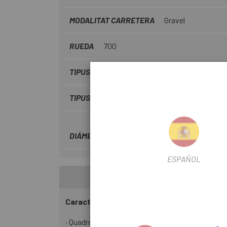
MODALITAT CARRETERA
Gravel
RUEDA
700
TIPUS TRANSMISSIÓ
Electrònica
TIPUS DISC
CL
DIÁMETRO DISCO
180mm
ESPAÑOL
Característiques principals
· Quadre Carbon Full Integrated Battery, Central 