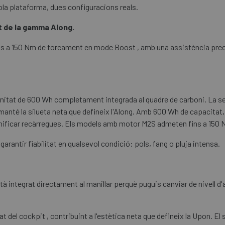
sola plataforma, dues configuracions reals.
t de la gamma Along.
ins a 150 Nm de torcament en mode Boost , amb una assistència prec
unitat de 600 Wh completament integrada al quadre de carboni. La se
anté la silueta neta que defineix l'Along. Amb 600 Wh de capacitat,
lanificar recàrregues. Els models amb motor M2S admeten fins a 15
 garantir fiabilitat en qualsevol condició: pols, fang o pluja intensa.
integrat directament al manillar perquè puguis canviar de nivell d'
at del cockpit , contribuint a l'estètica neta que defineix la Upon. 