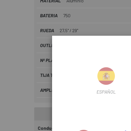
MATERIAL
Aluminio
BATERIA
750
RUEDA
27,5" / 29"
OUTLET
Si
Nº PLATS
1
TIJA TELESCÒPICA
Si
AMPLE BUJE
110 Boost
ESPAÑOL
Conducció sense límits