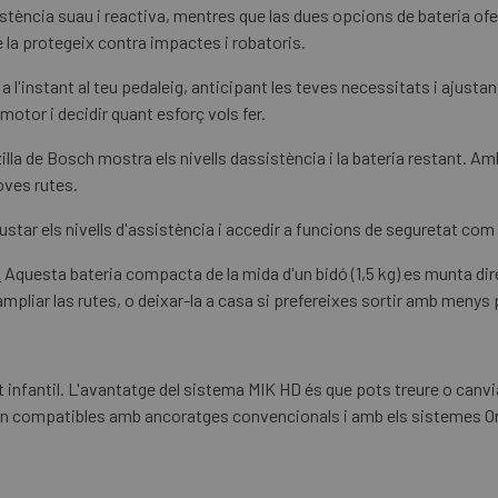
ència suau i reactiva, mentres que las dues opcions de bateria ofe
 la protegeix contra impactes i robatoris.
 l'instant al teu pedaleig, anticipant les teves necessitats i ajusta
otor i decidir quant esforç vols fer.
zilla de Bosch mostra els nivells dassistència i la bateria restant. 
oves rutes.
tar els nivells d'assistència i accedir a funcions de seguretat com 
.
Aquesta bateria compacta de la mida d'un bidó (1,5 kg) es munta di
mpliar las rutes, o deixar-la a casa si prefereixes sortir amb menys 
ent infantil. L'avantatge del sistema MIK HD és que pots treure o canv
n compatibles amb ancoratges convencionals i amb els sistemes Ortl