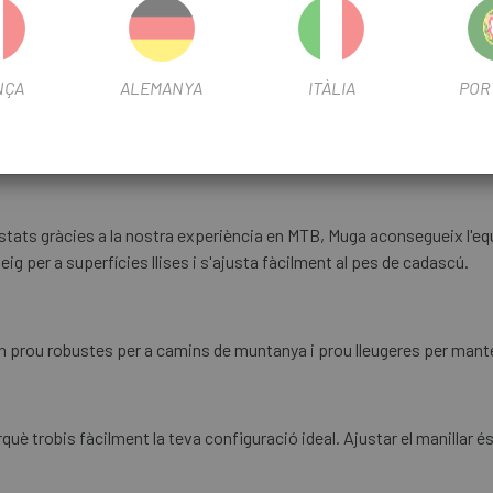
n les bicicletes de muntanya Orbea ofereixen una resposta capaç i s
lsevol ciclista.
NÇA
ALEMANYA
ITÀLIA
POR
e i 120 mm de suspensió davantera afegeix comoditat i control en te
ustats gràcies a la nostra experiència en MTB, Muga aconsegueix l'equ
ig per a superfícies llises i s'ajusta fàcilment al pes de cadascú.
 prou robustes per a camins de muntanya i prou lleugeres per manteni
uè trobis fàcilment la teva configuració ideal. Ajustar el manillar és