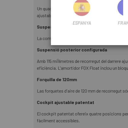
Un quadre i un sistema de suspensió inspirats e
ajustable garanteix control i comoditat per a qua
ESPANYA
FRA
Suspensió avançada
La combinació de 115 mm de suspensió del darrer
Suspensió posterior configurada
Amb 115 mil·límetres de recorregut del darrere aj
eficiència. L'amortidor FOX Float inclou un bloque
Forquilla de 120mm
Las forquetes d'aire de 120 mm de recorregut són
Cockpit ajustable patentat
El cockpit patentat ofereix quatre posicions perq
fàcilment accessibles.