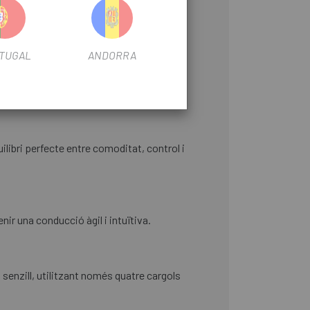
egura. La posició de conducció fàcilment
TUGAL
ANDORRA
rrenys irregulars.
ilibri perfecte entre comoditat, control i
r una conducció àgil i intuïtiva.
 senzill, utilitzant només quatre cargols