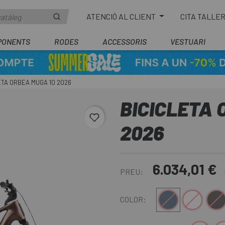
ATENCIÓ AL CLIENT
CITA TALLE
PONENTS
RODES
ACCESSORIS
VESTUARI
ETA ORBEA MUGA 10 2026
BICICLETA 
favorite_border
2026
6.034,01 €
PREU:
Blau-Negre
Blanc-Negre
Marró-N
COLOR: