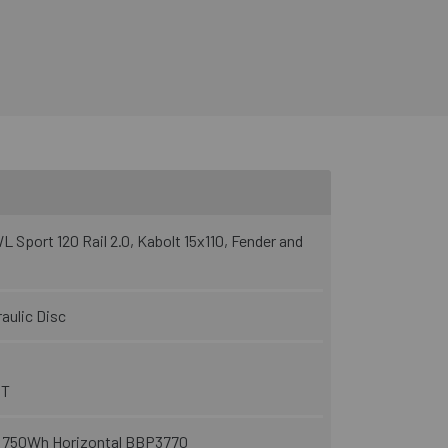
 Sport 120 Rail 2.0, Kabolt 15x110, Fender and
ulic Disc
BT
750Wh Horizontal BBP3770