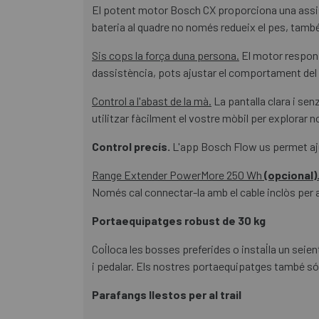
El potent motor Bosch CX proporciona una assist
bateria al quadre no només redueix el pes, també
Sis cops la força duna persona.
El motor respon a
dassistència, pots ajustar el comportament del m
Control a l'abast de la mà.
La pantalla clara i sen
utilitzar fàcilment el vostre mòbil per explorar n
Control precís.
L'app Bosch Flow us permet ajus
Range Extender PowerMore 250 Wh
(opcional)
Només cal connectar-la amb el cable inclòs per a
Portaequipatges robust de 30 kg
Col·loca les bosses preferides o instal·la un sei
i pedalar. Els nostres portaequipatges també só
Parafangs llestos per al trail