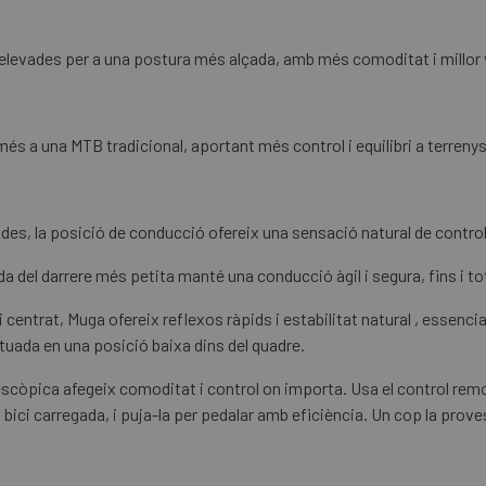
 elevades per a una postura més alçada, amb més comoditat i millor vi
més a una MTB tradicional, aportant més control i equilibri a terreny
odes, la posició de conducció ofereix una sensació natural de control 
a del darrere més petita manté una conducció àgil i segura, fins i to
 centrat, Muga ofereix reflexos ràpids i estabilitat natural , essenci
ituada en una posició baixa dins del quadre.
escòpica afegeix comoditat i control on importa. Usa el control remot 
ici carregada, i puja-la per pedalar amb eficiència. Un cop la proves,