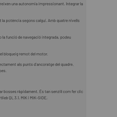
reixen una autonomia impressionant. Integrar la
nt la potència segons calgui. Amb quatre nivells
Amb la funció de navegació integrada, podeu
el bloqueig remot del motor.
rectament als punts d'ancoratge del quadre.
pes.
iar bosses ràpidament. És tan senzill com fer clic
ieb QL 3.1, MIK i MIK-SIDE.