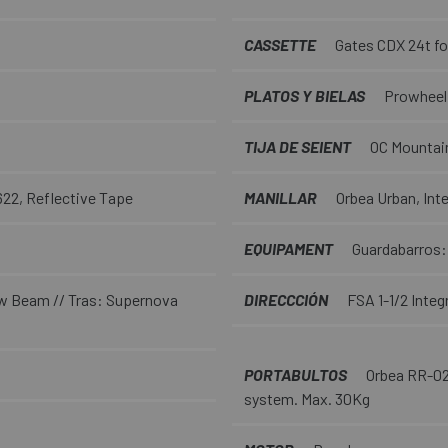
CASSETTE
Gates CDX 24t fo
PLATOS Y BIELAS
Prowheel 
TIJA DE SEIENT
OC Mountain
22, Reflective Tape
MANILLAR
Orbea Urban, Inte
EQUIPAMENT
Guardabarros:
w Beam // Tras: Supernova
DIRECCCIÓN
FSA 1-1/2 Inte
PORTABULTOS
Orbea RR-02 
system. Max. 30Kg