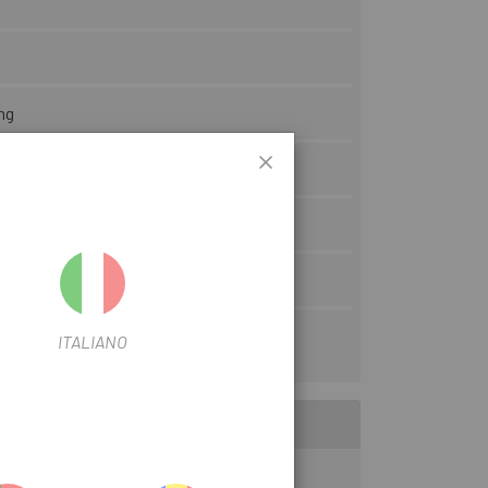
ng
ica
15
ableado interno
ITALIANO