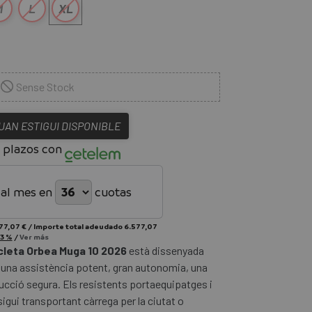
M
L
XL
Sense Stock
QUAN ESTIGUI DISPONIBLE
 plazos con
*
al mes en
cuotas
77,07 €
/
Importe total adeudado
6.577,07
3 %
/
Ver más
cleta Orbea Muga 10 2026
està dissenyada
 una assistència potent, gran autonomia, una
cció segura. Els resistents portaequipatges i
 sigui transportant càrrega per la ciutat o