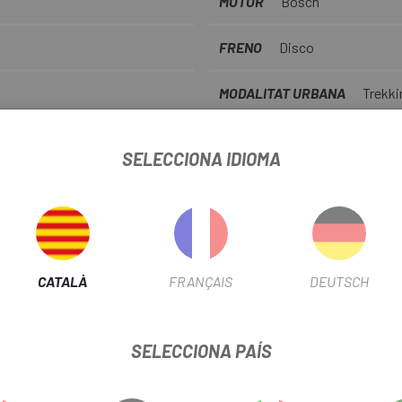
MOTOR
Bosch
FRENO
Disco
MODALITAT URBANA
Trekki
TIPUS TRANSMISSIÓ
Mecàn
SELECCIONA IDIOMA
RECORREGUT SUSPENSIÓ
1
TIPUS TIJA TELESCÒPICA
C
CATALÀ
FRANÇAIS
DEUTSCH
INFORMACIÓ DEL PRODUCTE
SELECCIONA PAÍS