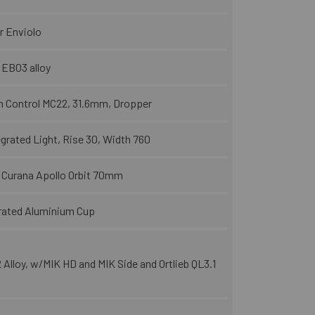
r Enviolo
EB03 alloy
 Control MC22, 31.6mm, Dropper
grated Light, Rise 30, Width 760
 Curana Apollo Orbit 70mm
grated Aluminium Cup
Alloy, w/MIK HD and MIK Side and Ortlieb QL3.1