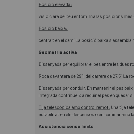
Posició elevada:
visió clara del teu entorn Tria las posicions més
Posició baixa:
centra't en el camí La posició baixa s'assembla 
Geometria activa
Dissenyada per equilibrar el pes entre les dues r
Roda davantera de 29" i del darrere de 27,5"
La rod
Dissenyada per conduir.
En mantenir el pes baix i
integrada contribueix a reduir el pes en quedar s
Tija telescòpica amb control remot.
Una tija tel
estabilitat en els descensos o en caminar amb la b
Assistència sense límits