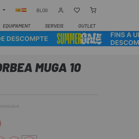
R
BLOG
EQUIPAMENT
SERVEIS
OUTLET
ORBEA MUGA 10
7.099,00 €
egre