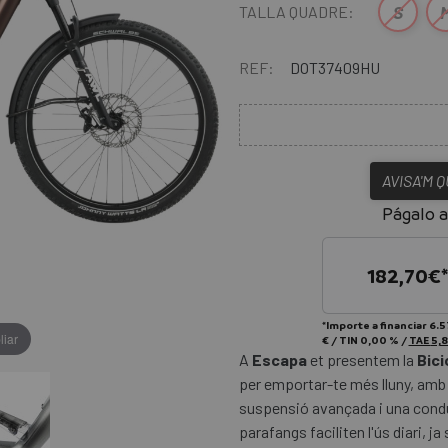
S
TALLA QUADRE:
REF:
DOT37409HU
AVISA'M 
Págalo a
182,70
€
*Importe a financiar
6.5
liar
€
/
TIN
0,00 %
/
TAE
5,8
A
Escapa
et presentem la
Bici
per emportar-te més lluny, amb
suspensió avançada i una condu
parafangs faciliten l'ús diari, ja