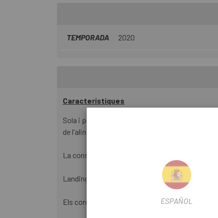
TEMPORADA
2020
Característiques
Sola i plantilla Body Geometry: disseny ergonòmic
de l'alineació de maluc, genoll i peu.
La construcció de malla hidròfoba X-PEL ™ reduei
Landing Strip ™: rebaix amb ranures per facilitar l
ESPAÑOL
Els cordons proporcionen un ajustament còmod