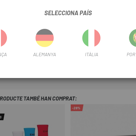
'alt rendiment i comoditat fora de la bicicleta.
SELECCIONA PAÍS
ència.
er donar suport i resistència
rfecte entre anar pedalant o caminant.
NÇA
ALEMANYA
ITÀLIA
POR
 de pedals de muntanya.
PRODUCTE TAMBÉ HAN COMPRAT:
-28%
S