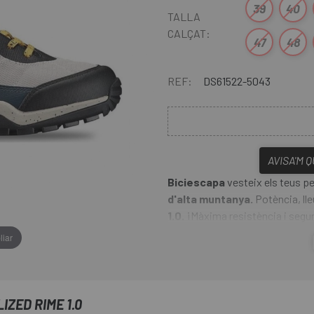
39
40
TALLA
CALÇAT:
47
48
REF:
DS61522-5043
AVISA'M 
Biciescapa
vesteix els teus p
d'alta muntanya.
Potència, lle
1.0.
¡Màxima resistència i segu
liar
Les
sabates per muntanya R
evita que les sabates acumulin 
entresola de Lollipop ™
es c
Rubber
que crea un excel·lent 
ZED RIME 1.0