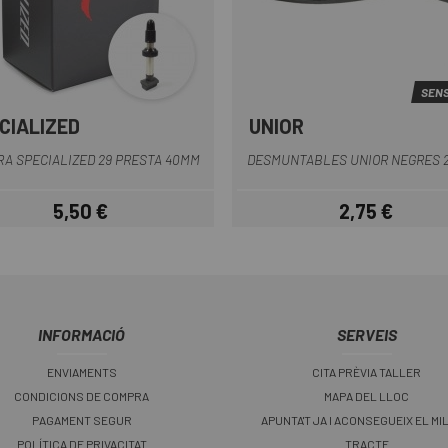
SENS
CIALIZED
UNIOR
Negre
A SPECIALIZED 29 PRESTA 40MM
DESMUNTABLES UNIOR NEGRES 
5,50 €
2,75 €
Preu
Preu
INFORMACIÓ
SERVEIS
ENVIAMENTS
CITA PRÈVIA TALLER
CONDICIONS DE COMPRA
MAPA DEL LLOC
PAGAMENT SEGUR
APUNTA'T JA I ACONSEGUEIX EL MI
POLÍTICA DE PRIVACITAT
TRACTE