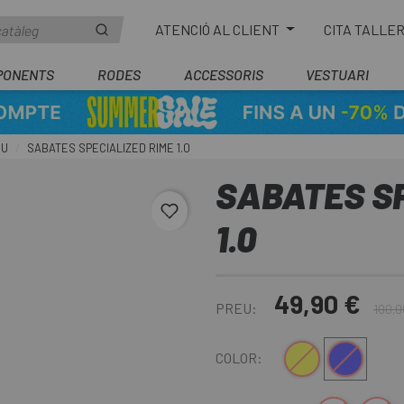
ATENCIÓ AL CLIENT
CITA TALLE
PONENTS
RODES
ACCESSORIS
VESTUARI
IU
SABATES SPECIALIZED RIME 1.0
SABATES SP
favorite_border
1.0
49,90 €
PREU:
100,0
Groc-Blau
Blau-Blanc
COLOR: