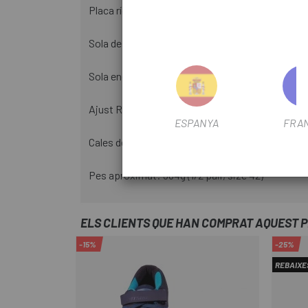
Placa rígida de niló Lollipop ™ per a un pedaleig d
Sola de goma SlipNot ™ per tenir una bona adher
Sola encoixinada d'EVA que segella i protegeix p
Ajust Relaxed Fit còmode per tenir l'equilibri pe
ESPANYA
FRA
Cales de dos cargols per ajustar-se a la majoria
Pes aproximat: 384g (1/2 pair, size 42)
ELS CLIENTS QUE HAN COMPRAT AQUEST 
-15%
-25%
REBAIXE