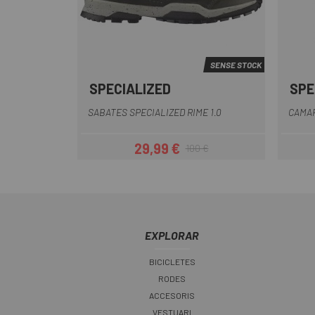
SENSE STOCK
SPECIALIZED
SPE
Negre
Verd Fosc
SABATES SPECIALIZED RIME 1.0
CAMAR
29,99 €
100 €
Preu
Preu regular
EXPLORAR
BICICLETES
RODES
ACCESORIS
VESTUARI