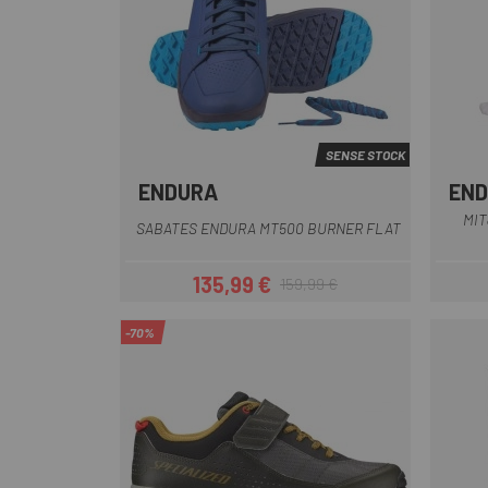
SENSE STOCK
ENDURA
EN
Blau
Gris
Negre
Verd
MIT
SABATES ENDURA MT500 BURNER FLAT
135,99 €
159,99 €
Preu
Preu regular
-70%