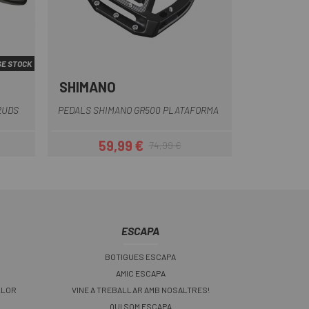
E STOCK
SHIMANO
2UDS
PEDALS SHIMANO GR500 PLATAFORMA
59,99 €
74,99 €
Preu
Preu regular
ESCAPA
BOTIGUES ESCAPA
AMIC ESCAPA
LLOR
VINE A TREBALLAR AMB NOSALTRES!
QUI SOM ESCAPA