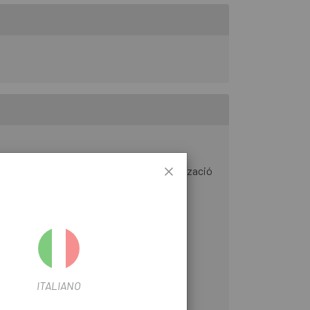
uir el risc de lesions mitjançant l'optimització
ITALIANO