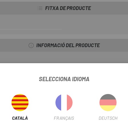
FITXA DE PRODUCTE
Ja disponibles a biciescapa!
INFORMACIÓ DEL PRODUCTE
 i científicament provat per augmentar la potència, l'eficiència i red
SELECCIONA IDIOMA
x l'absorció de l'aigua i millora dràsticament el temps d'assecat.
'entrada de la cala al pedal
CATALÀ
FRANÇAIS
DEUTSCH
e amb una sola mà.