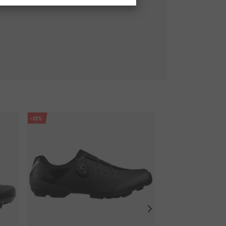
-13%
-15%