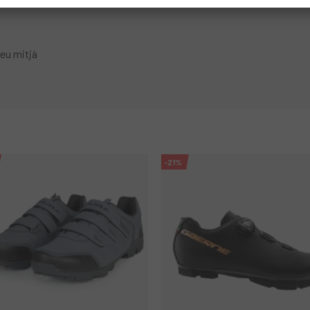
peu mitjà
-21%