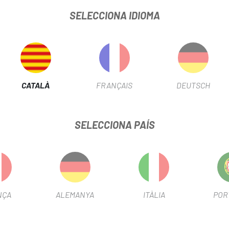
FITXA DE PRODUCTE
SELECCIONA IDIOMA
TEMPERATURA
Cálido
INFORMACIÓ DEL PRODUCTE
CATALÀ
FRANÇAIS
DEUTSCH
SELECCIONA PAÍS
malla PU
g de cordó
NÇA
ALEMANYA
ITÀLIA
POR
s durabilitat i adherència