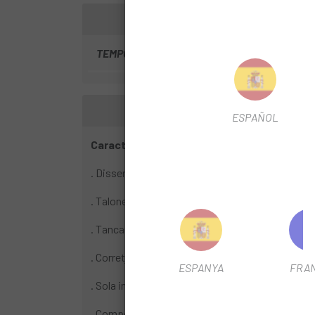
TEMPORADA
2024
ESPAÑOL
Característiques:
. Disseny superior d´una peça Synchwire™ amb 
. Talonera i puntera reforçats amb goma
. Tancament Fastlace d'alta fricció amb bloquei
. Corretja de Velcro® a l'avantpeu
ESPANYA
FRA
. Sola intermèdia d'EVA injectada
. Compost de cautxú Sensor™ dissenyat per a mé