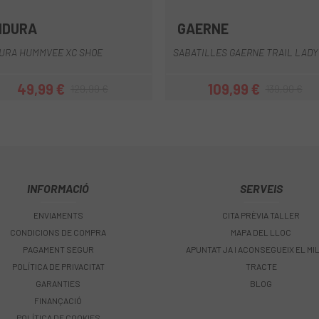
NDURA
GAERNE
Gris
Negre
Verd
Negre
URA HUMMVEE XC SHOE
SABATILLES GAERNE TRAIL LADY
49,99 €
109,99 €
129,99 €
139,90 €
Preu
Preu regular
Preu
Preu regular
INFORMACIÓ
SERVEIS
ENVIAMENTS
CITA PRÈVIA TALLER
CONDICIONS DE COMPRA
MAPA DEL LLOC
PAGAMENT SEGUR
APUNTA'T JA I ACONSEGUEIX EL MI
POLÍTICA DE PRIVACITAT
TRACTE
GARANTIES
BLOG
FINANÇACIÓ
POLÍTICA DE COOKIES