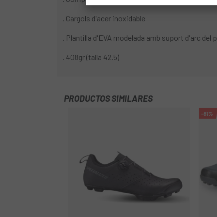
. Cargols d'acer inoxidable
. Plantilla d'EVA modelada amb suport d'arc del 
. 408gr (talla 42.5)
PRODUCTOS SIMILARES
-61%