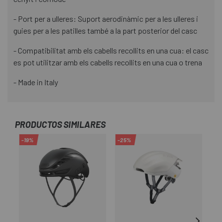
- Port per a ulleres: Suport aerodinàmic per a les ulleres i
guies per a les patilles també a la part posterior del casc
- Compatibilitat amb els cabells recollits en una cua: el casc
es pot utilitzar amb els cabells recollits en una cua o trena
- Made in Italy
PRODUCTOS SIMILARES
-19%
-25%
-2