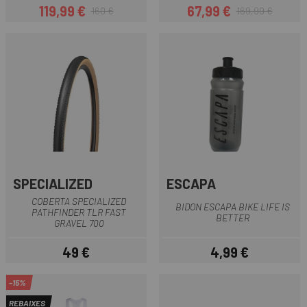
119,99 €
67,99 €
160 €
169,99 €
Preu
Preu regular
Preu
Preu regular
SPECIALIZED
ESCAPA
COBERTA SPECIALIZED
BIDON ESCAPA BIKE LIFE IS
PATHFINDER TLR FAST
BETTER
GRAVEL 700
49 €
4,99 €
Preu
Preu
-15%
REBAIXES