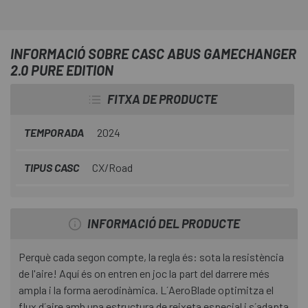
INFORMACIÓ SOBRE CASC ABUS GAMECHANGER
2.0 PURE EDITION
FITXA DE PRODUCTE
TEMPORADA
2024
TIPUS CASC
CX/Road
INFORMACIÓ DEL PRODUCTE
Perquè cada segon compte, la regla és: sota la resistència
de l'aire! Aquí és on entren en joc la part del darrere més
ampla i la forma aerodinàmica. L´AeroBlade optimitza el
flux d´aire amb una estructura de reixeta especial i s´adapta