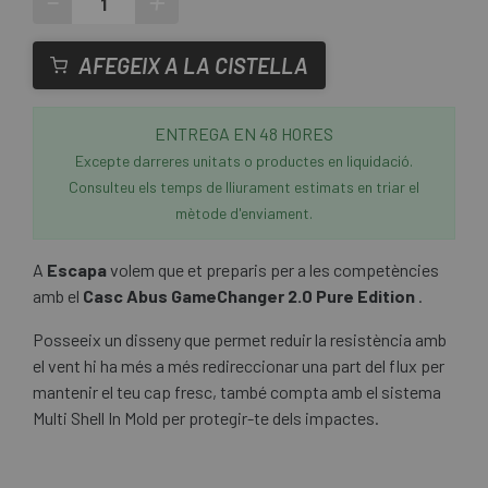
-
+
AFEGEIX A LA CISTELLA
ENTREGA EN 48 HORES
Excepte darreres unitats o productes en liquidació.
Consulteu els temps de lliurament estimats en triar el
mètode d'enviament.
A
Escapa
volem que et preparis per a les competències
amb el
Casc Abus GameChanger 2.0 Pure Edition
.
Posseeix un disseny que permet reduir la resistència amb
el vent hi ha més a més redireccionar una part del flux per
mantenir el teu cap fresc, també compta amb el sistema
Multi Shell In Mold per protegir-te dels impactes.