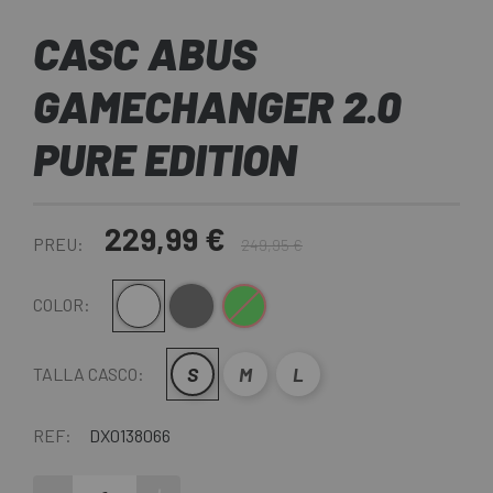
CASC ABUS
GAMECHANGER 2.0
PURE EDITION
229,99 €
PREU:
249,95 €
Blanc
Gris
Verd
COLOR:
S
M
L
TALLA CASCO:
REF:
DX0138066