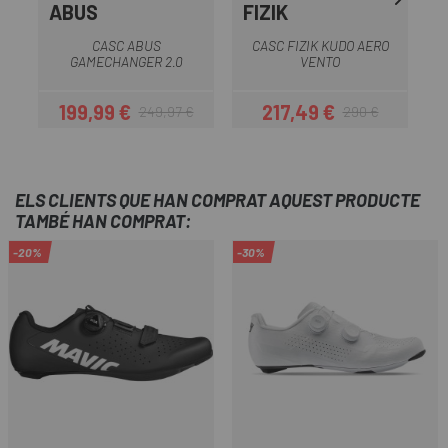
ABUS
FIZIK
CASC ABUS
CASC FIZIK KUDO AERO
GAMECHANGER 2.0
VENTO
199,99 €
217,49 €
249,97 €
290 €
Preu
Preu regular
Preu
Preu regular
ELS CLIENTS QUE HAN COMPRAT AQUEST PRODUCTE
TAMBÉ HAN COMPRAT:
-20%
-30%