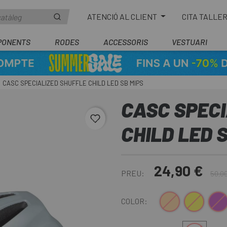
ATENCIÓ AL CLIENT
CITA TALLE
PONENTS
RODES
ACCESSORIS
VESTUARI
CASC SPECIALIZED SHUFFLE CHILD LED SB MIPS
CASC SPECI
favorite_border
CHILD LED 
24,90 €
PREU:
50,0
Naranja
Groc
Lila
COLOR: