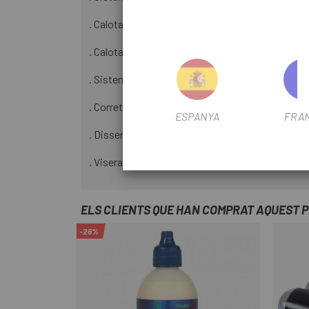
. Calota injectada que millora la resistència i red
. Calota injectada que millora la resistència i red
. Sistema Tri-Fix de regulació i ajustament de le
. Corretges reflectants per augmentar la visibili
ESPANYA
FRA
. Dissenys moderns i juvenils que es complemente
. Visera desmuntable amb sistema clip-on paten
ELS CLIENTS QUE HAN COMPRAT AQUEST 
-26%