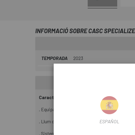
INFORMACIÓ SOBRE CASC SPECIALIZE
TEMPORADA
2023
Característiques:
. Equipat amb MIPS.
. Llum del darrere integrada LED per a una millor v
ESPAÑOL
. Sistema de ventilació 4th Dimension optimitza l'