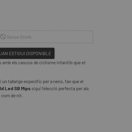
Sense Stock
QUAN ESTIGUI DISPONIBLE
s amb els cascos de ciclisme infantils que et
 i un tallatge específic per a nens, fan que el
ld Led SB Mips
sigui l'elecció perfecta per als
a com de nit.