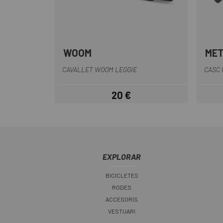
WOOM
ME
Multi
CAVALLET WOOM LEGGIE
CASC 
20 €
Preu
EXPLORAR
BICICLETES
RODES
ACCESORIS
VESTUARI