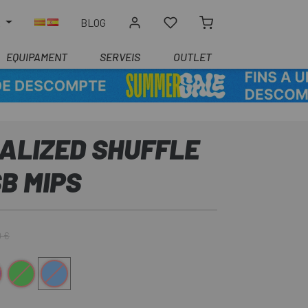
R
BLOG
EQUIPAMENT
SERVEIS
OUTLET
ALIZED SHUFFLE
SB MIPS
0 €
Verd
Azul claro