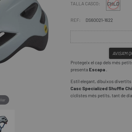
CHLD
TALLA CASCO:
REF:
DS60021-1622
AVISA'M 
Protegeix el cap dels més petit
presenta
Escapa
.
Estil elegant, dibuixos divertits
Casc Specialized Shuffle Chi
ciclistes més petits, tant de di
liar