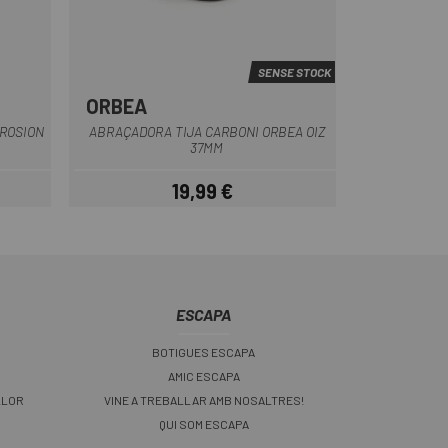
SENSE STOCK
ORBEA
Multi
ROSION
ABRAÇADORA TIJA CARBONI ORBEA OIZ
37MM
19,99 €
Preu
ESCAPA
BOTIGUES ESCAPA
AMIC ESCAPA
LLOR
VINE A TREBALLAR AMB NOSALTRES!
QUI SOM ESCAPA