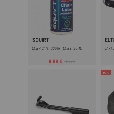
SQUIRT
ELT
Multi
LUBRICANT SQUIRT LUBE 120ML
CARTU
9,99 €
13,50 €
Preu
Preu regular
-90%