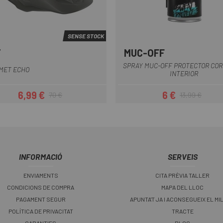
SENSE STOCK
T
MUC-OFF
Verde Oliva
Blau
Blau Fosc
Gris
Marró
+7
Multi
SPRAY MUC-OFF PROTECTOR COR
MET ECHO
INTERIOR
6,99 €
6 €
70 €
13,99 €
Preu
Preu regular
Preu
Preu regular
INFORMACIÓ
SERVEIS
ENVIAMENTS
CITA PRÈVIA TALLER
CONDICIONS DE COMPRA
MAPA DEL LLOC
PAGAMENT SEGUR
APUNTA'T JA I ACONSEGUEIX EL MI
POLÍTICA DE PRIVACITAT
TRACTE
GARANTIES
BLOG