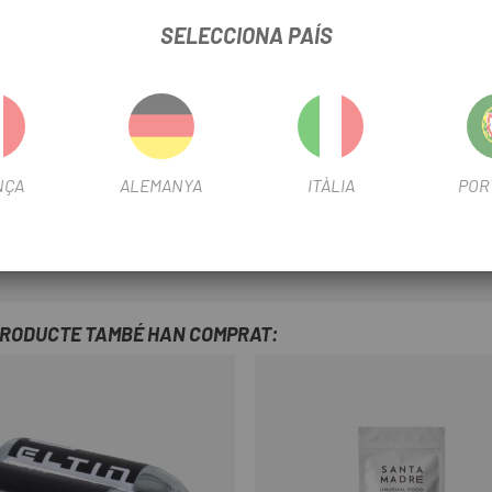
SELECCIONA PAÍS
ueix el pes.
ueix el pes.
s corretges, més còmode, fàcil i lleuger.
tat en condicions de poca llum.
NÇA
ALEMANYA
ITÀLIA
POR
n amb els gràfics i els colors de les nostres bicicletes.
tat inclosa.
PRODUCTE TAMBÉ HAN COMPRAT: