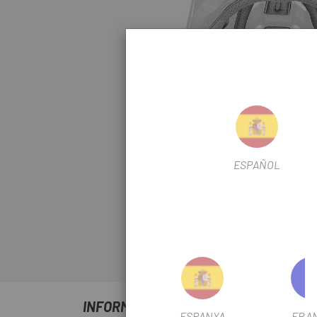
ESPAÑOL
Haz click para amp
INFORMACIÓ SOBRE PADSET AMBUSH 
ESPANYA
FRA