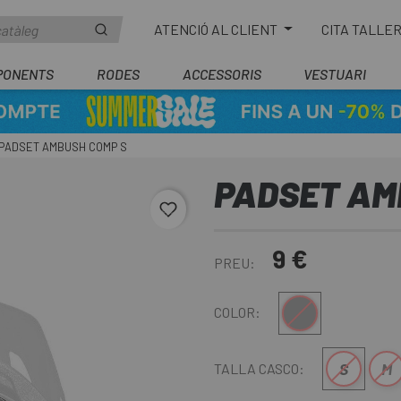
ATENCIÓ AL CLIENT
CITA TALLE
PONENTS
RODES
ACCESSORIS
VESTUARI
PADSET AMBUSH COMP S
PADSET AM
favorite_border
9 €
PREU:
Gris
COLOR:
S
M
TALLA CASCO: