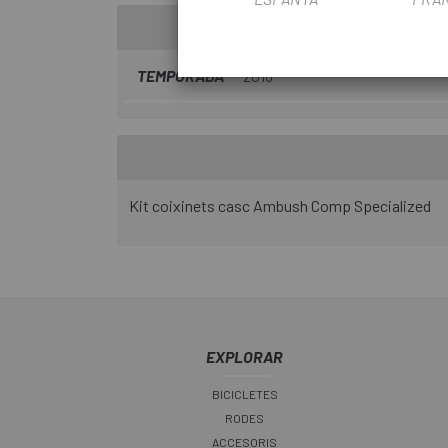
TEMPORADA
2018
Kit coixinets casc Ambush Comp Specialized
EXPLORAR
BICICLETES
RODES
ACCESORIS