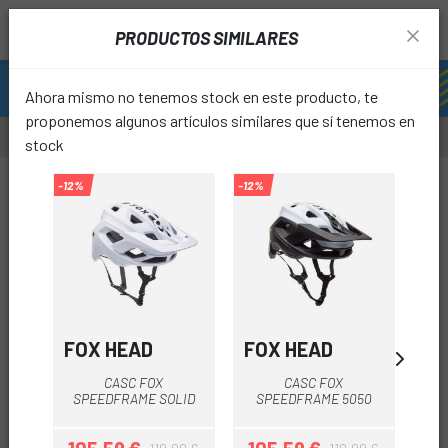
PRODUCTOS SIMILARES
Ahora mismo no tenemos stock en este producto, te
proponemos algunos artículos similares que sí tenemos en
stock
-20%
-12%
-12%
favori
FOX HEAD
FOX HEAD
SP
CASC FOX
CASC FOX
C
SPEEDFRAME SOLID
SPEEDFRAME 5050