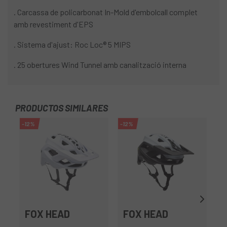
. Carcassa de policarbonat In-Mold d'embolcall complet
amb revestiment d'EPS
. Sistema d'ajust: Roc Loc® 5 MIPS
. 25 obertures Wind Tunnel amb canalització interna
PRODUCTOS SIMILARES
-12%
-12%
FOX HEAD
FOX HEAD
S