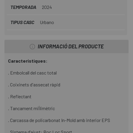
TEMPORADA
2024
TIPUS CASC
Urbano
INFORMACIÓ DEL PRODUCTE
Característiques:
. Embolcall del casc total
. Coixinets d'assecat ràpid
. Reflectant
. Tancament mil·limètric
. Carcassa de policarbonat In-Mold amb interior EPS
. Sistema dʻajust: Roc Loc Sport