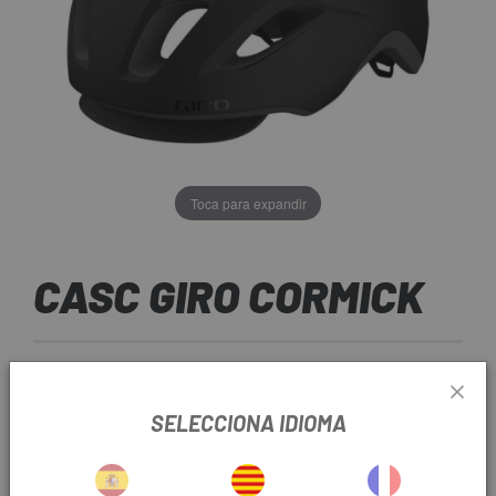
Toca para expandir
CASC GIRO CORMICK
55,96 €
PREU:
69,95 €
SELECCIONA IDIOMA
Gris
Negre-Blau
Amarillo fluor
COLOR: