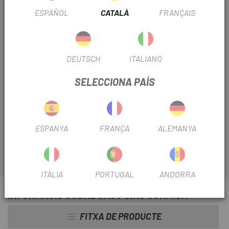
Unica
TALLA CASCO:
ESPAÑOL
CATALÀ
FRANÇAIS
REF:
DX397100440
DEUTSCH
ITALIANO
Sense Stock
SELECCIONA PAÍS
AVISA'M QUAN ESTIGUI DISPONIBLE
Escapa
et presenta el nucli urbà
Giro Cormick
, un casc
còmode i segur per als teus desplaçaments diaris.
ESPANYA
FRANÇA
ALEMANYA
ITÀLIA
PORTUGAL
ANDORRA
INFORMACIÓ SOBRE CASC GIRO CORMICK
FITXA DE PRODUCTE