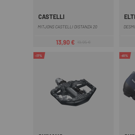
CASTELLI
ELT
Blau Fosc
Blanc
Gris
Taronja
Negre
+7
MITJONS CASTELLI DISTANZA 20
DESMU
13,90 €
19,95 €
Preu
Preu regular
-17%
-61%