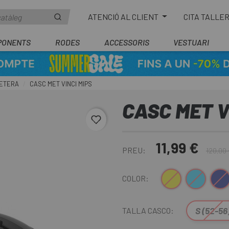
ATENCIÓ AL CLIENT
CITA TALLE
PONENTS
RODES
ACCESSORIS
VESTUARI
RETERA
CASC MET VINCI MIPS
CASC MET V
favorite_border
11,99 €
PREU:
120,00
Groc
Blau
Blau F
B
COLOR:
S (52-56
TALLA CASCO: