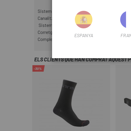
Sistema de protecció de cervell MIPS-C2®que per
Canalització de l'aire interna gràcies a les entrad
Sistema d'ajust T-I-DUO amb ajust de 4 posicio
Corretges amb sistema d'ajust ràpid. Còmodes c
ESPANYA
FRA
Compleix amb les certificacions de seguretat CE
ELS CLIENTS QUE HAN COMPRAT AQUEST 
-30%