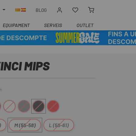
R
BLOG
EQUIPAMENT
SERVEIS
OUTLET
INCI MIPS
 €
osc
lanc-Gris
Gris
Negre Mate
Vermell
)
M (56-58)
L (58-61)