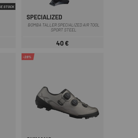
E STOCK
SPECIALIZED
ja
BOMBA TALLER SPECIALIZED AIR TOOL
SPORT STEEL
40 €
Preu
-28%