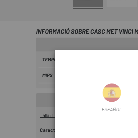
INFORMACIÓ SOBRE CASC MET VINCI 
TEMPORADA
2024
MIPS
Si
ESPAÑOL
Talla: L (58-61 cm) / M (56-58)
Característiques
: