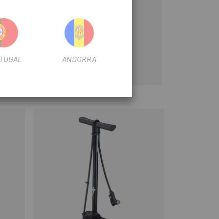
 el dany rebut.
asc de forma segura.
TUGAL
ANDORRA