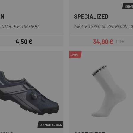
SENS
IN
SPECIALIZED
Groc
Blau
Crema
Marró
Taron
+5
NTABLE ELTIN FIBRA
SABATES SPECIALIZED RECON 1.0
4,50 €
34,90 €
110 €
Preu
Preu
Preu regular
-29%
SENSE STOCK