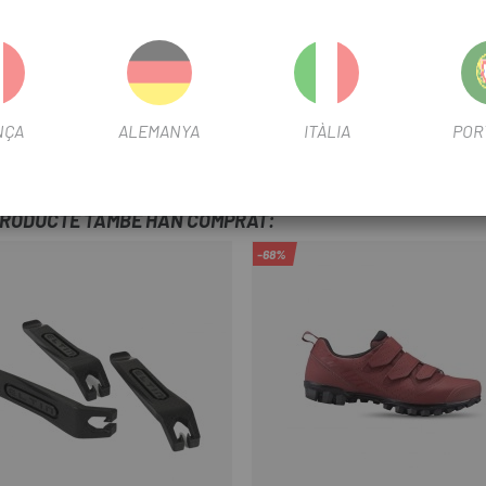
met un moviment relatiu de casc sobre el cap en cas de cop, reduint
es i sortides d'aire. Allotjament específic per deixar les ulleres al c
ns en alçada i compatible amb la llum DUO LED.
oixinets rentables a mà.
NÇA
ALEMANYA
ITÀLIA
POR
 i AS / NZS.
PRODUCTE TAMBÉ HAN COMPRAT:
-68%