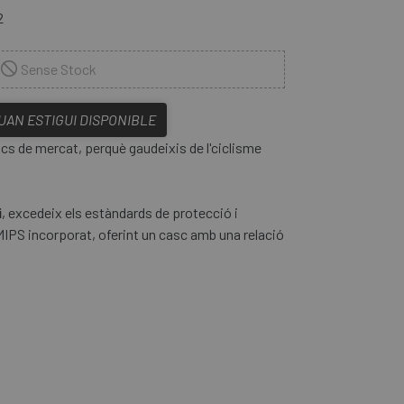
2
Sense Stock
QUAN ESTIGUI DISPONIBLE
cs de mercat, perquè gaudeixis de l'ciclisme
i
, excedeix els estàndards de protecció i
MIPS incorporat, oferint un casc amb una relació