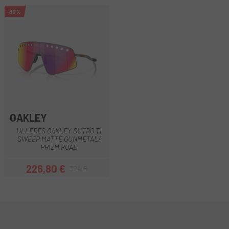
-30%
OAKLEY
ULLERES OAKLEY SUTRO TI
SWEEP MATTE GUNMETAL/
PRIZM ROAD
226,80 €
324 €
Preu
Preu regular