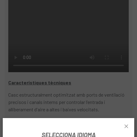
El
nou model de Poc Ventral Air Spin 2020
adopta un
enfocament de casc integral, el casc ofereix nivells
superiors de comoditat, ajust i rendiment SPIN (Shearing
Pad inside), tecnologia de coixinets de silicona.
Ja disponible a Biciescapa disponible en 24-48h!
Característiques tècniques
Casc estructuralment optimitzat amb ports de ventilació
precisos i canals interns per controlar l'entrada i
alliberament d'aire a altes i baixes velocitats.
Refrigeració i ventilació extremes a causa dels ports i a el
disseny innovador de flux d'aire intern.
SELECCIONA IDIOMA