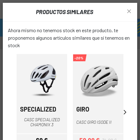
PRODUCTOS SIMILARES
Ahora mismo no tenemos stock en este producto, te
proponemos algunos artículos similares que sí tenemos en
stock
-68%
-20%
-10%
favori
SPECIALIZED
GIRO
A
CASC SPECIALIZED
CASC GIRO ISODE II
CAS
CHAMONIX 3