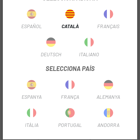
Disseny únic optimitzat amb proves CFD per rendiment
aerodinàmic i mínima turbulència d'aire.
ESPAÑOL
CATALÀ
FRANÇAIS
Compta amb el sistema de coixinets de silicona amb
patent pendent de POC, SPIN (Shearing Pad inside).
Revestiment EPS d'alt rendiment amb densitat específica i
DEUTSCH
ITALIANO
optimitzada per a proporcionar l'equilibri ideal de baix pes i
SELECCIONA PAÍS
protecció contra accidents.
Construcció de carcassa unibody completament
embolicada per augmentar la seguretat i la integritat de el
ESPANYA
FRANÇA
ALEMANYA
casc.
Sistema d'ajust de mida lleuger per a un ajust personalitzat.
ITÀLIA
PORTUGAL
ANDORRA
Corretges de precisió fàcilment ajustables ancorades a
l'folre de casc per a més comoditat i seguretat.