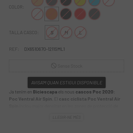
Naranja
Gris negro
Negro-Negro
Groc
Blau
Blanc
COLOR:
Blanc-Negre
Taronja
Negre
Vermell
Gris oscuro
S
M
L
TALLA CASCO:
REF:
DX6510670-1211SML1
Sense Stock
AVISA'M QUAN ESTIGUI DISPONIBLE
Ja tenim en
Biciescapa
els nous
cascos Poc 2020
:
Poc Ventral Air Spin
. El
casc ciclista Poc Ventral Air
Spin
inclou major densitat en les zones de protecció de
nucli
LLEGIR-NE MÉS
El
casc per a ciclisme de carretera o gravel Poc
Ventral Air Spin
consta de ports de ventilació precisos i