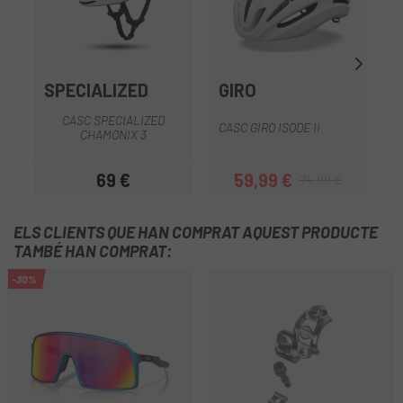
SPECIALIZED
GIRO
CASC SPECIALIZED
CASC GIRO ISODE II
C
CHAMONIX 3
69 €
59,99 €
74,99 €
Preu
Preu
Preu regular
ELS CLIENTS QUE HAN COMPRAT AQUEST PRODUCTE
TAMBÉ HAN COMPRAT:
-30%