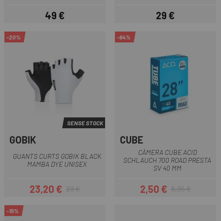
49 €
29 €
Preu
Preu
-20%
-64%
SENSE STOCK
GOBIK
CUBE
CÀMERA CUBE ACID
GUANTS CURTS GOBIK BLACK
SCHLAUCH 700 ROAD PRESTA
MAMBA DYE UNISEX
SV 40 MM
23,20 €
2,50 €
29 €
6,95 €
Preu
Preu regular
Preu
Preu regular
-15%