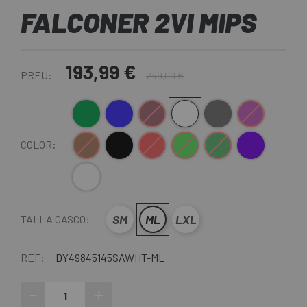
FALCONER 2VI MIPS
193,99 €
PREU:
249,00 €
Verde Oliva
Azul
BURDEOS
Blanc
Gris
Lila
Marró
Negre Mate
Vermell
Verd
Verd Fosc
Violeta
COLOR:
Blanco mate
SM
ML
LXL
TALLA CASCO:
REF:
DY49845145SAWHT-ML
-
+