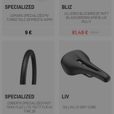
SPECIALIZED
BLIZ
ULLERES BLIZ BREEZE MATT
CAMARA SPECIALIZED PV
BLACK/BROWN AMB BLUE
TURBO TALC 29 PRESTA 40MM
MULTI
9 €
81,49 €
109 €
Preu
Preu
Preu regular
SPECIALIZED
LIV
COBERTA SPECIALIZED FAST
TRAK FLEX LITE T5/T7 TLR XC
SILLIN LIV GRIT CORE
TIRE 29