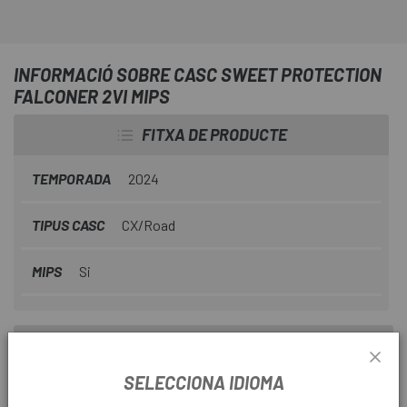
INFORMACIÓ SOBRE CASC SWEET PROTECTION
FALCONER 2VI MIPS
FITXA DE PRODUCTE
TEMPORADA
2024
TIPUS CASC
CX/Road
MIPS
Si
INFORMACIÓ DEL PRODUCTE
SELECCIONA IDIOMA
Els Falconer 2Vi® Mips
és un casc dissenyat per ser ràpid,