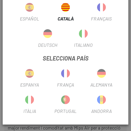
elegant i que et permet tenir un gran confort als teus
entrenaments. Màxima aerodinàmica provada al túnel de
vent que redueix la resistència en múltiples posicions de
ESPAÑOL
CATALÀ
FRANÇAIS
cap/cos. La regulació millorada de la temperatura amb la
tecnologia de ventilació STACC et mantindrà treballant de
valent fins a la línia de meta.
DEUTSCH
ITALIANO
Un ciclista còmode és un ciclista ràpid, per la qual cosa
hem introduït el sistema dʻajust de 360 graus, un ajust
SELECCIONA PAÍS
dʻalçada sobre la marxa. El Falconer 2Vi® també té una
obertura més ampla a la part posterior per acomodar cues
de cavall.
ESPANYA
FRANÇA
ALEMANYA
DETALLS
- Un Falconer més fort, més lleuger, millor i MÉS RÀPID
- Aerodinàmica millorada
ITÀLIA
PORTUGAL
ANDORRA
- Ajust molt millorat
- Amb la nostra plataforma de tecnologia 2Vi® per a un
major rendiment i comoditat amb Mips Air per a protecció