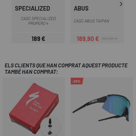
SPECIALIZED
ABUS
CASC SPECIALIZED
CASC ABUS TAIPAN
C
PROPERO 4
189 €
189,90 €
199,95 €
Preu
Preu
Preu regular
ELS CLIENTS QUE HAN COMPRAT AQUEST PRODUCTE
TAMBÉ HAN COMPRAT:
-25%