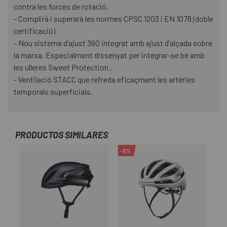
contra les forces de rotació.
- Complirà i superarà les normes CPSC 1203 i EN 1078 (doble
certificació)
- Nou sistema dʻajust 360 integrat amb ajust dʻalçada sobre
la marxa. Especialment dissenyat per integrar-se bé amb
les ulleres Sweet Protection .
- Ventilació STACC que refreda eficaçment les artèries
temporals superficials.
PRODUCTOS SIMILARES
-5%
-1