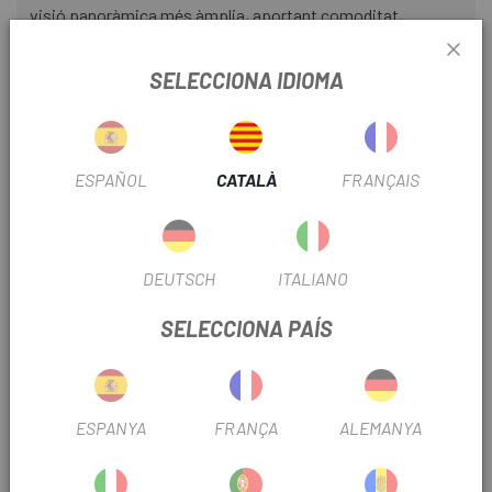
visió panoràmica més àmplia, aportant comoditat,
lleugeresa i estabilitat durant qualsevol pràctica esportiva.
A més, consta d'un mecanisme regulable amb el qual pots
SELECCIONA IDIOMA
adaptar l'accessori específicament a las dimensions que
ofereix cada nas.
Ulleres de sol esportives CAT 3.
ESPAÑOL
CATALÀ
FRANÇAIS
A hores d'ara, las lents compten amb una mena de
classificació, la qual es desglossa des del 0 fins al 4 a partir
del percentatge d'absorció lumínica visible que és capaç
DEUTSCH
ITALIANO
d'efectuar.
SELECCIONA PAÍS
Aquest fet implica que el vidre és capaç d'absorbir entre el
82% i el 92% de llum, així que és ideal per a aquelles
situacions desenvolupades en entorns on la presència del
sol és extrema.
ESPANYA
FRANÇA
ALEMANYA