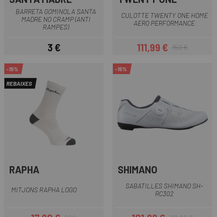
BARRETA GOMINOLA SANTA
CULOTTE TWENTY ONE HOME
MADRE NO CRAMP (ANTI
AERO PERFORMANCE
RAMPES)
3 €
111,99 €
150 €
Preu
Preu
Preu regular
-15%
-15%
REBAIXES
RAPHA
SHIMANO
SABATILLES SHIMANO SH-
MITJONS RAPHA LOGO
RC302