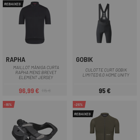
REBAIXES
RAPHA
GOBIK
MAILLOT MÀNIGA CURTA
CULOTTE CURT GOBIK
RAPHA MENS BREVET
LIMITED 6.0 HOME UNITY
ELEMENT JERSEY
96,99 €
95 €
115 €
Preu
Preu regular
Preu
-15%
-25%
REBAIXES