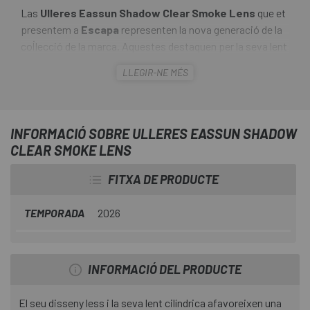
Las
Ulleres Eassun Shadow Clear Smoke Lens
que et
presentem a
Escapa
representen la nova generació de la
col·lecció de la marca. Aquestes destaquen per la seva lent
solar CAT 3, que proporciona una visió panoràmica més
LLEGIR-NE MÉS
gran, repel·lent a l'aigua i un ajust còmode i estable. El seu
nasal adaptable permet una personalització total segons
las mides de cada nas. El seu disseny less ultralleuger
afavoreix un camp de visió net i una estètica moderna.
INFORMACIÓ SOBRE ULLERES EASSUN SHADOW
CLEAR SMOKE LENS
FITXA DE PRODUCTE
TEMPORADA
2026
INFORMACIÓ DEL PRODUCTE
El seu disseny less i la seva lent cilíndrica afavoreixen una