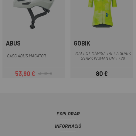
ABUS
GOBIK
MALLOT MÀNIGA TALLA GOBIK
CASC ABUS MACATOR
STARK WOMAN UNITY26
53,90 €
80 €
59,95 €
Preu
Preu regular
Preu
EXPLORAR
INFORMACIÓ