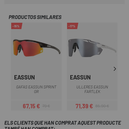
PRODUCTOS SIMILARES
-15%
-17%
-1
EASSUN
EASSUN
GAFAS EASSUN SPRINT
ULLERES EASSUN
GR
FARTLEK
67,15 €
71,39 €
79 €
86,90 €
Preu
Preu regular
Preu
Preu regular
ELS CLIENTS QUE HAN COMPRAT AQUEST PRODUCTE
TAMBÉ HAN COMPRAT: