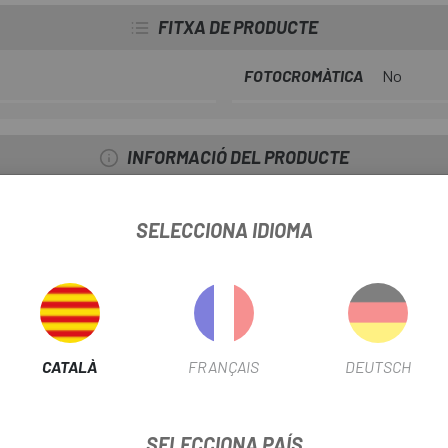
FITXA DE PRODUCTE
FOTOCROMÀTICA
No
INFORMACIÓ DEL PRODUCTE
SELECCIONA IDIOMA
d'alta definició, reactives a la llum
erhidrofòbic i un revestiment posterior antibaf
 nasal de goma ajustable.
CATALÀ
FRANÇAIS
DEUTSCH
 microfibra suau amb tovalloletes suaus en relleu Endura
SELECCIONA PAÍS
: 2013