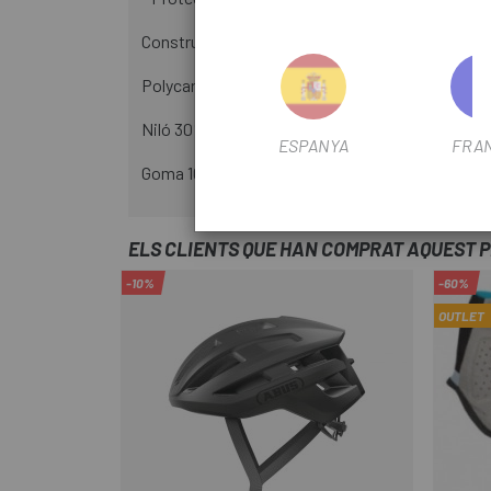
Construcció:
Polycarbonat 60%
Niló 30%
ESPANYA
FRA
Goma 10%
ELS CLIENTS QUE HAN COMPRAT AQUEST 
-10%
-60%
OUTLET