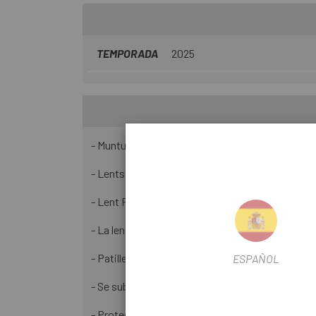
TEMPORADA
2025
- Muntura i patilles TR90 lleugeres
- Lents ventilades d'una peça, de perfil cilíndric, 
- Lent Revo de mirall de color
- La lent compta amb un revestiment frontal sup
- Patilles de goma modelades per injecció i peça
ESPAÑOL
- Se subministren amb una bossa de transport de
- Protecció 100% UV d'acord amb EN ISO 12312-1