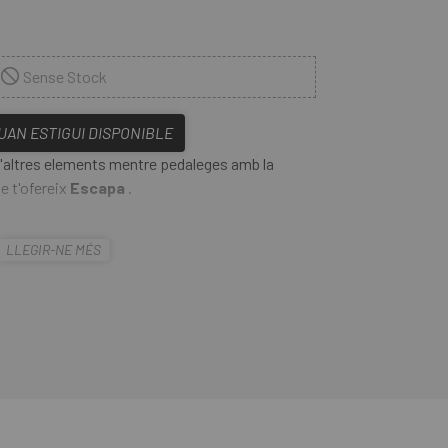
Sense Stock
QUAN ESTIGUI DISPONIBLE
i d'altres elements mentre pedaleges amb la
ue t'ofereix
Escapa
.
presenten una lent ventilada Revo de mirall de
LLEGIR-NE MÉS
al superhidrofòbic per repel·lir l'aigua i un
er no entelar-se. Las
Ulleres Endura Gabbro II
 més de ser molt còmodes i lleugeres.