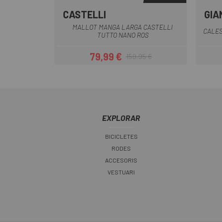
CASTELLI
GIA
Blau
Gris
Negre
Verd
Vermell-Taronja
+3
MALLOT MANGA LARGA CASTELLI
CALES
TUTTO NANO ROS
79,99 €
159,95 €
Preu
Preu regular
EXPLORAR
BICICLETES
RODES
ACCESORIS
VESTUARI