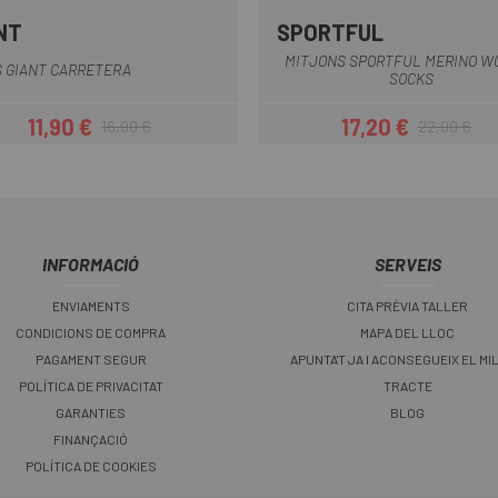
NT
SPORTFUL
Gris
Negre
Vermell
Blau
Blanc-Negre
Gris-Taron
Negre
MITJONS SPORTFUL MERINO WO
 GIANT CARRETERA
SOCKS
11,90 €
17,20 €
16,90 €
22,90 €
Preu
Preu regular
Preu
Preu regular
INFORMACIÓ
SERVEIS
ENVIAMENTS
CITA PRÈVIA TALLER
CONDICIONS DE COMPRA
MAPA DEL LLOC
PAGAMENT SEGUR
APUNTA'T JA I ACONSEGUEIX EL MI
POLÍTICA DE PRIVACITAT
TRACTE
GARANTIES
BLOG
FINANÇACIÓ
POLÍTICA DE COOKIES