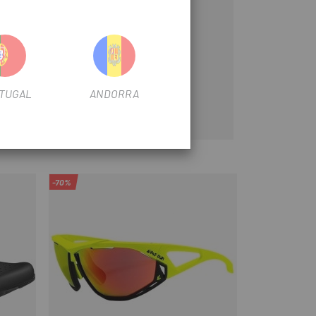
TUGAL
ANDORRA
-70%