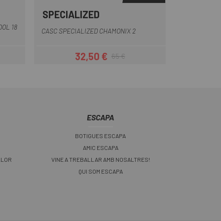
SPECIALIZED
ja
-Gris
Rosa-Negro
Groc
Blanc
Marró
Negre Mate
OL 18
CASC SPECIALIZED CHAMONIX 2
32,50 €
65 €
Preu
Preu regular
ESCAPA
BOTIGUES ESCAPA
AMIC ESCAPA
LLOR
VINE A TREBALLAR AMB NOSALTRES!
QUI SOM ESCAPA