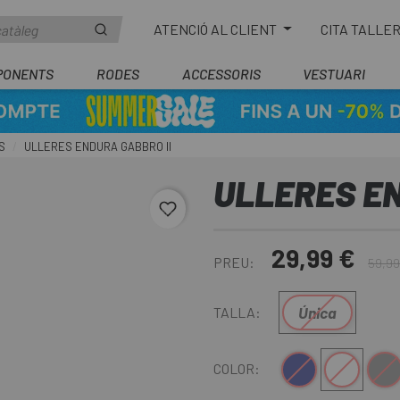
ATENCIÓ AL CLIENT
CITA TALLE
PONENTS
RODES
ACCESSORIS
VESTUARI
S
ULLERES ENDURA GABBRO II
ULLERES EN
favorite_border
29,99 €
PREU:
59,99
Única
TALLA:
Blau Fosc
Blanc
Gris
COLOR: