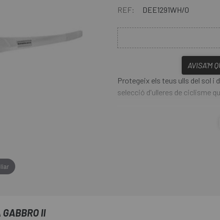
REF:
DEE1291WH/0
AVISA'M 
Protegeix els teus ulls del sol 
selecció d'ulleres de ciclisme q
Las
Ulleres Endura Gabbro II
color. Tenen un revestiment front
revestiment posterior antibaf p
tenen un disseny molt actual, a
liar
GABBRO II