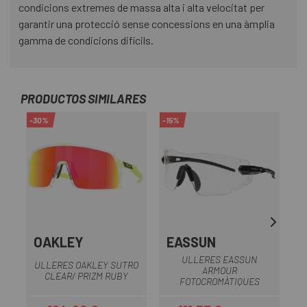
condicions extremes de massa alta i alta velocitat per
garantir una protecció sense concessions en una àmplia
gamma de condicions difícils.
PRODUCTOS SIMILARES
-30%
-15%
-3
OAKLEY
EASSUN
ULLERES EASSUN
U
ULLERES OAKLEY SUTRO
ARMOUR
CLEAR/ PRIZM RUBY
FOTOCROMÀTIQUES