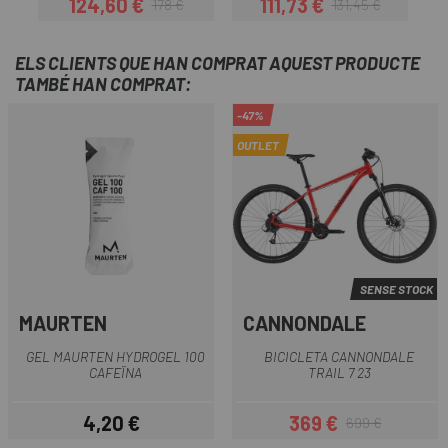
124,60 €
111,73 €
178 €
131,45 €
Preu
Preu regular
Preu
Preu regular
ELS CLIENTS QUE HAN COMPRAT AQUEST PRODUCTE
TAMBÉ HAN COMPRAT:
-47%
OUTLET
SENSE STOCK
MAURTEN
CANNONDALE
GEL MAURTEN HYDROGEL 100
BICICLETA CANNONDALE
CAFEÏNA
TRAIL 7 23
4,20 €
369 €
699 €
Preu
Preu
Preu regular