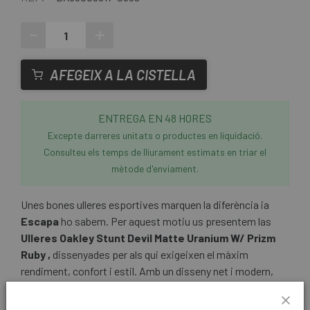
-
+
AFEGEIX A LA CISTELLA
ENTREGA EN 48 HORES
Excepte darreres unitats o productes en liquidació.
Consulteu els temps de lliurament estimats en triar el
mètode d'enviament.
Unes bones ulleres esportives marquen la diferència ia
Escapa
ho sabem. Per aquest motiu us presentem las
Ulleres Oakley Stunt Devil Matte Uranium W/ Prizm
Ruby ,
dissenyades per als qui exigeixen el màxim
rendiment, confort i estil. Amb un disseny net i modern,
ofereix una subjecció impecable per a activitats intenses.