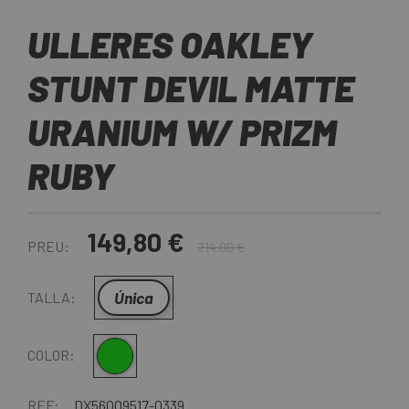
ULLERES OAKLEY
STUNT DEVIL MATTE
URANIUM W/ PRIZM
RUBY
149,80 €
PREU:
214,00 €
Única
TALLA:
Verd
COLOR:
REF:
DX56OO9517-0339