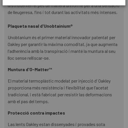
distribueixen el pes de manera uniforme per a una sensació
de lleugeresa, fins i tot durant las activitats més intenses.
Plaqueta nasal d'Unobtainium®
Unobtanium és el primer material innovador patentat per
Oakley per garantir la màxima comoditat, ja que augmenta
l'adherència amb la transpiració i manté la muntura al seu
lloc sense relliscar-se.
Muntura d'O-Matter™
El material termoplàstic modelat per injecció d' Oakley
proporciona més resistència i flexibilitat que l'acetat
tradicional, i està fabricat per resistir las deformacions
amb el pas del temps.
Protecció contra impactes
Las lents Oakley estan dissenyades i provades sota