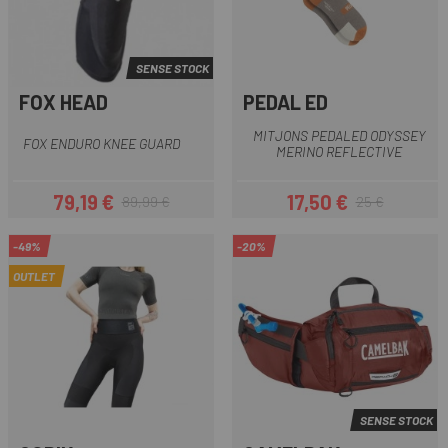
SENSE STOCK
FOX HEAD
PEDAL ED
MITJONS PEDALED ODYSSEY
FOX ENDURO KNEE GUARD
MERINO REFLECTIVE
79,19 €
17,50 €
89,99 €
25 €
Preu
Preu regular
Preu
Preu regular
-49%
-20%
OUTLET
SENSE STOCK