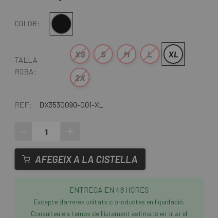
Negre
COLOR:
XS
S
M
L
XL
TALLA
ROBA:
2X
REF:
DX3530090-001-XL
-
+
AFEGEIX A LA CISTELLA
ENTREGA EN 48 HORES
Excepte darreres unitats o productes en liquidació.
Consulteu els temps de lliurament estimats en triar el