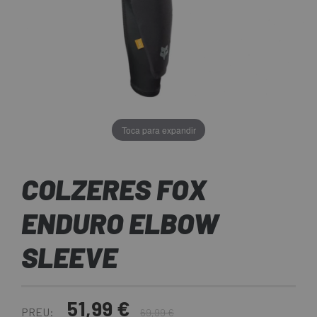
Toca para expandir
COLZERES FOX
ENDURO ELBOW
SLEEVE
51,99 €
PREU:
69,99 €