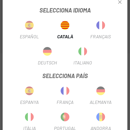
que us presentem a
Escapa
ofereix l'equilibri perfecte
entre protecció, rendiment i lleugeresa, dissenyat
SELECCIONA IDIOMA
específicament per a las exigències del ciclisme de
muntanya.
ESPAÑOL
CATALÀ
FRANÇAIS
INFORMACIÓ SOBRE ANTIPUNXADES VITTORIA
DEUTSCH
ITALIANO
AIR-LINER XC TRAIL 29
SELECCIONA PAÍS
FITXA DE PRODUCTE
TEMPORADA
2026
ESPANYA
FRANÇA
ALEMANYA
RUEDA
29"
ITÀLIA
PORTUGAL
ANDORRA