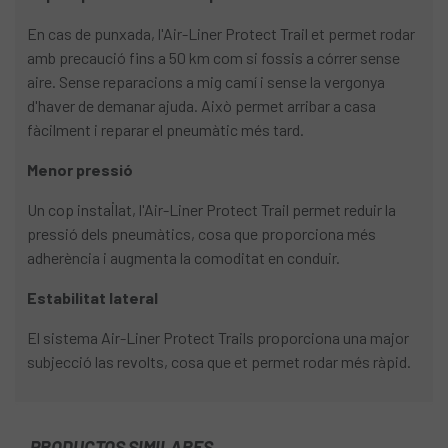
En cas de punxada, l'Air-Liner Protect Trail et permet rodar
amb precaució fins a 50 km com si fossis a córrer sense
aire. Sense reparacions a mig camí i sense la vergonya
d'haver de demanar ajuda. Això permet arribar a casa
fàcilment i reparar el pneumàtic més tard.
Menor pressió
Un cop instal·lat, l'Air-Liner Protect Trail permet reduir la
pressió dels pneumàtics, cosa que proporciona més
adherència i augmenta la comoditat en conduir.
Estabilitat lateral
El sistema Air-Liner Protect Trails proporciona una major
subjecció las revolts, cosa que et permet rodar més ràpid.
PRODUCTOS SIMILARES