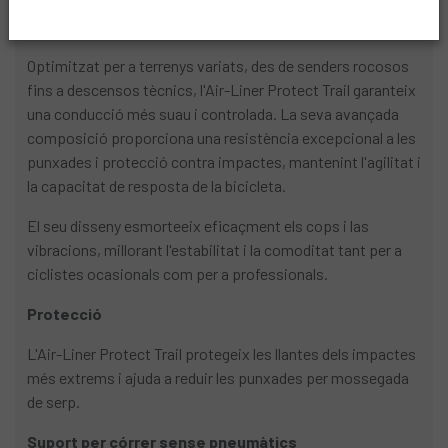
INFORMACIÓ DEL PRODUCTE
Optimitzat per a terrenys variats, des de senders rocosos
fins a descensos tècnics, l'Air-Liner Protect Trail garanteix
una conducció més suau i controlada. La seva avançada
composició proporciona una resistència excepcional a les
punxades i protecció contra impactes, mantenint l'agilitat i
la capacitat de resposta de la bicicleta.
El seu disseny esmorteeix eficaçment els cops i las
vibracions, millorant l'estabilitat i la comoditat tant per a
ciclistes ocasionals com per a professionals.
Protecció
L'Air-Liner Protect Trail protegeix les llantes dels impactes
més extrems i ajuda a reduir les punxades per mossegada
de serp.
Suport per córrer sense pneumàtics