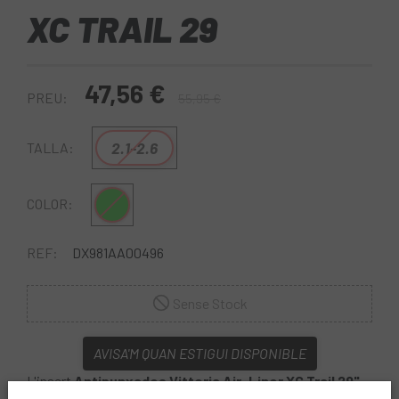
XC TRAIL 29
47,56 €
PREU:
55,95 €
2.1-2.6
TALLA:
Verd
COLOR:
REF:
DX981AA00496
Sense Stock
AVISA'M QUAN ESTIGUI DISPONIBLE
L'insert
Antipunxades Vittoria Air-Liner XC Trail 29"