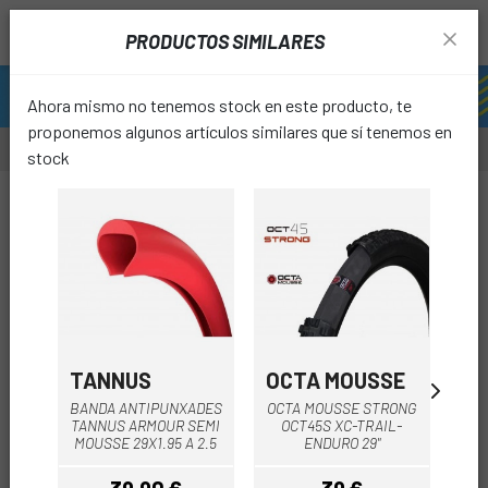
PRODUCTOS SIMILARES
Ahora mismo no tenemos stock en este producto, te
proponemos algunos artículos similares que sí tenemos en
stock
-15%
favori
TANNUS
OCTA MOUSSE
OC
BANDA ANTIPUNXADES
OCTA MOUSSE STRONG
TANNUS ARMOUR SEMI
OCT45S XC-TRAIL-
M
MOUSSE 29X1.95 A 2.5
ENDURO 29"
E