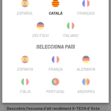
RUEDA
29"
ESPAÑOL
CATALÀ
FRANÇAIS
INFORMACIÓ DEL PRODUCTE
El protector de llanta Octa Mousse és un protector de llanta
DEUTSCH
ITALIANO
i de pneumàtic que es munta amb sistema Tubeless . Evita
en gran mesura els temuts llantazos que fan malbé el teu
SELECCIONA PAÍS
cèrcol i tallen la coberta. La seva forma octogonal està
dissenyada per millorar la circulació del líquid anti punxades
i facilita la instal·lació a la roda. Els 8 punts de suport
aporten una gran estabilitat en suports i passos per corba.
ESPANYA
FRANÇA
ALEMANYA
El seu ús dóna la possibilitat de rodar amb pressions més
baixes, augmentant el grip i millorant las sensacions, ia
més si punxes mantenes un 70% del volum del pneumàtic,
ITÀLIA
PORTUGAL
ANDORRA
cosa que et permet seguir rodant i arribar a casa… o
guanyar una carrera !
Descobriu l'escuma d'alt rendiment X-TECH d' Octa