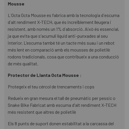
Mousse
L´Octa Octa Mousse es fabrica amb la tecnologia d´escuma
d´alt rendiment X-TECH, que és increïblement lleugera i
resistent, amb només un 1% d´absorció. Això és essencial,
ja que evita que s'acumuli líquid anti-punxades al seu
interior. L'escuma també té un tacte més suau i un rebot
més lent en comparació amb els mousses de polietilè
rodons tradicionals, cosa que contribueix a una conducció
de més qualitat.
Protector de Llanta Octa Mousse :
Protegeix el teu cèrcol de trencaments i cops
Redueix en gran mesura el tall de pneumàtic per pessic o
Snake Bike Fabricat amb escuma d'alt rendiment X-TECH
més resistent que altres de polietilè
Els 8 punts de suport donen estabilitat a la carcassa del