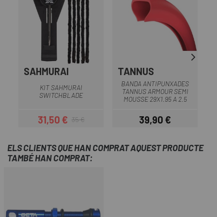
SAHMURAI
TANNUS
BANDA ANTIPUNXADES
KIT SAHMURAI
TANNUS ARMOUR SEMI
SWITCHBLADE
MOUSSE 29X1.95 A 2.5
31,50 €
39,90 €
35 €
Preu
Preu regular
Preu
ELS CLIENTS QUE HAN COMPRAT AQUEST PRODUCTE
TAMBÉ HAN COMPRAT: