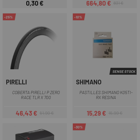
0,30 €
664,80 €
831 €
Preu
Preu
Preu regular
-25%
-10%
SENSE STOCK
PIRELLI
SHIMANO
COBERTA PIRELLI P ZERO
PASTILLES SHIMANO K05TI-
RACE TLR X 700
RX RESINA
46,43 €
15,29 €
61,90 €
16,99 €
Preu
Preu regular
Preu
Preu regular
-30%