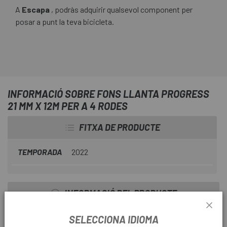
A
Escapa
, podràs adquirir qualsevol component per
posar a punt la teva bicicleta.
INFORMACIÓ SOBRE FONS LLANTA PROGRESS
21 MM X 12M PER A 4 RODES
FITXA DE PRODUCTE
TEMPORADA
2022
INFORMACIÓ DEL PRODUCTE
Fons de llanta Tubeless
Progress PG-715A
SELECCIONA IDIOMA