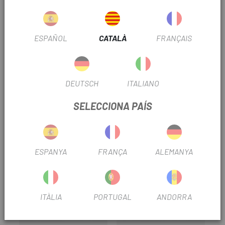
És una cinta ultra lleugera, elàstica i molt resistent per
tubelitzar qualsevol llanta.
ESPAÑOL
CATALÀ
FRANÇAIS
S'adapta perfectament a la forma de llanta sense arrugar-
se.
Mida: 12 metres.
DEUTSCH
ITALIANO
Muntatge: 4 rodes aprox.
SELECCIONA PAÍS
PRODUCTOS SIMILARES
ESPANYA
FRANÇA
ALEMANYA
ITÀLIA
PORTUGAL
ANDORRA