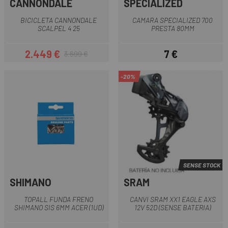
CANNONDALE
SPECIALIZED
BICICLETA CANNONDALE
CAMARA SPECIALIZED 700
SCALPEL 4 25
PRESTA 80MM
2.449 €
7 €
3.699 €
Preu
Preu regular
Preu
-20%
SENSE STOCK
SHIMANO
SRAM
TOPALL FUNDA FRENO
CANVI SRAM XX1 EAGLE AXS
SHIMANO SIS 6MM ACER (1UD)
12V 52D (SENSE BATERIA)