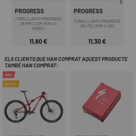
PROGRESS
PROGRESS
FONS LLANTA PROGRESS
FONS LLANTA PROGRESS
F
25 MM X 12M PER A 4
PG-715 21MM X 12M
RODES
11,80 €
11,30 €
Preu
Preu
ELS CLIENTS QUE HAN COMPRAT AQUEST PRODUCTE
TAMBÉ HAN COMPRAT:
-33%
OUTLET