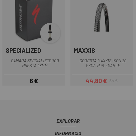
SPECIALIZED
MAXXIS
CAMARA SPECIALIZED 700
COBERTA MAXXIS IKON 29
PRESTA 48MM
EXO/TR PLEGABLE
6 €
44,80 €
64 €
Preu
Preu
Preu regular
EXPLORAR
INFORMACIÓ