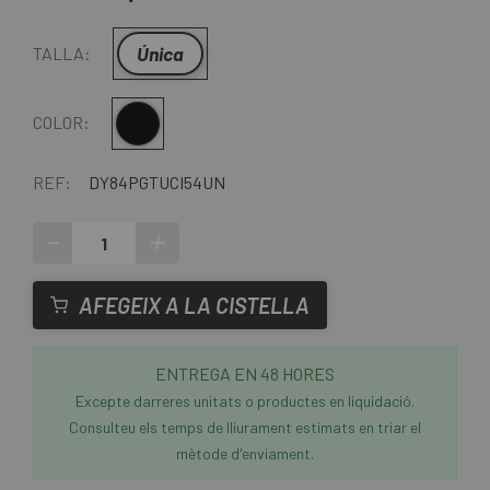
Única
TALLA:
Multi
COLOR:
REF:
DY84PGTUCI54UN
-
+
AFEGEIX A LA CISTELLA
ENTREGA EN 48 HORES
Excepte darreres unitats o productes en liquidació.
Consulteu els temps de lliurament estimats en triar el
mètode d'enviament.