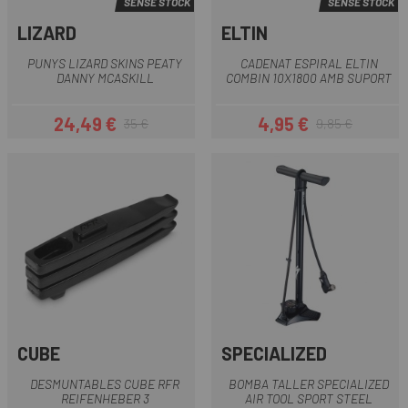
SENSE STOCK
SENSE STOCK
LIZARD
ELTIN
PUNYS LIZARD SKINS PEATY
CADENAT ESPIRAL ELTIN
DANNY MCASKILL
COMBIN 10X1800 AMB SUPORT
24,49 €
4,95 €
35 €
9,85 €
Preu
Preu regular
Preu
Preu regular
CUBE
SPECIALIZED
DESMUNTABLES CUBE RFR
BOMBA TALLER SPECIALIZED
REIFENHEBER 3
AIR TOOL SPORT STEEL