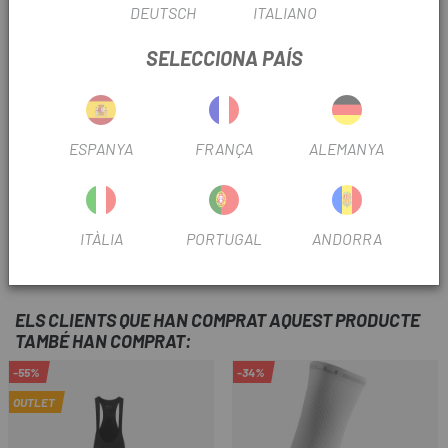
DEUTSCH
ITALIANO
SELECCIONA PAÍS
ESPANYA
FRANÇA
ALEMANYA
X-SAUCE
X-SAUCE
OBÚS VÀLVULA X-SAUCE
COPY OF OBÚS VÁLVULA
PRESTA (1UD)
X-SAUCE PRESTA (1UD)
ITÀLIA
PORTUGAL
ANDORRA
1,50 €
1,50 €
Preu
Preu
ELS CLIENTS QUE HAN COMPRAT AQUEST PRODUCTE
TAMBÉ HAN COMPRAT:
-55%
-34%
OUTLET