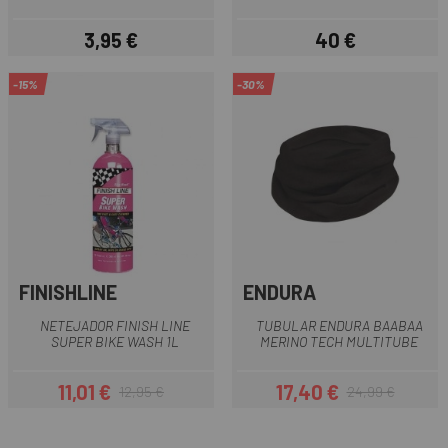
3,95 €
40 €
Preu
Preu
-15%
-30%
FINISHLINE
ENDURA
NETEJADOR FINISH LINE
TUBULAR ENDURA BAABAA
SUPER BIKE WASH 1L
MERINO TECH MULTITUBE
11,01 €
17,40 €
12,95 €
24,99 €
Preu
Preu regular
Preu
Preu regular