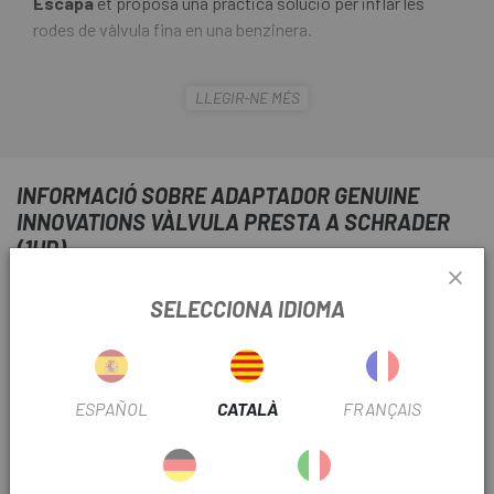
Escapa
et proposa una pràctica solució per inflar les
rodes de vàlvula fina en una benzinera.
L'
Adaptador Genuine Innovations Vàlvula Presta a
LLEGIR-NE MÉS
Schrader (1ud)
es rosca a la vàlvula Presta (fina) de la
teva bicicleta i la converteix en vàlvula Schrader (grossa).
Això és molt còmode per, per exemple, inflar les rodes de
la bicicleta en una benzinera.
INFORMACIÓ SOBRE ADAPTADOR GENUINE
INNOVATIONS VÀLVULA PRESTA A SCHRADER
(1UD)
INFORMACIÓ DEL PRODUCTE
SELECCIONA IDIOMA
Adaptador de vàlvula Presta a Schrader
ESPAÑOL
CATALÀ
FRANÇAIS
PRODUCTOS SIMILARES