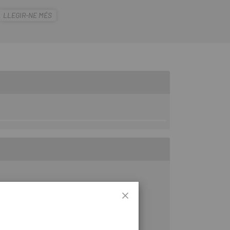
las càmeres Turbo . A més, tenen una vàlvula
LLEGIR-NE MÉS
s desmuntable que facilita l'inflat.
i de disc.