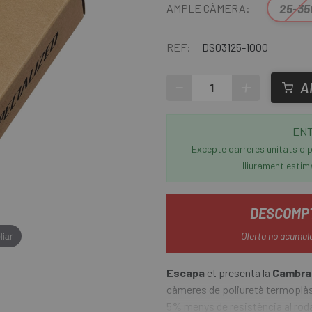
25-35
AMPLE CÀMERA:
REF:
DS03125-1000
-
+
A
ENT
Excepte darreres unitats o p
lliurament estim
DESCOMPT
liar
Oferta no acumul
Escapa
et presenta la
Cambra 
càmeres de poliuretà termoplàs
5% menys de resistència al ro