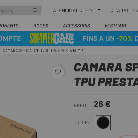
ATENCIÓ AL CLIENT
CITA TALLE
PONENTS
RODES
ACCESSORIS
VESTUARI
CAMARA SPECIALIZED 700 TPU PRESTA 50MM
CAMARA SP
favorite_border
TPU PREST
26 €
PREU:
Multi
COLOR: