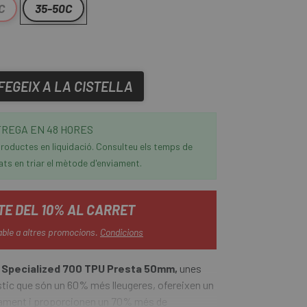
C
35-50C
FEGEIX A LA CISTELLA
REGA EN 48 HORES
roductes en liquidació. Consulteu els temps de
ats en triar el mètode d'enviament.
E DEL 10% AL CARRET
able a altres promocions.
Condicions
Specialized 700 TPU Presta 50mm,
unes
tic que són un 60% més lleugeres, ofereixen un
dament i proporcionen un 70% més de