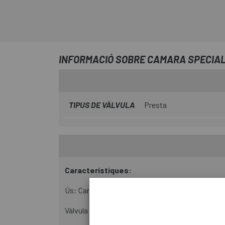
INFORMACIÓ SOBRE CAMARA SPECIAL
TIPUS DE VÀLVULA
Presta
Característiques:
Ús: Carretera i off ‑road
Vàlvula d'alumini amb obús desmuntable