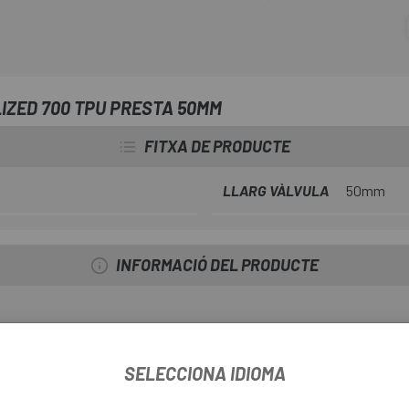
resistència a les punxades que 
d'alumini molt resistent amb obú
Compatibles amb frens de llanta 
IZED 700 TPU PRESTA 50MM
FITXA DE PRODUCTE
LLARG VÀLVULA
50mm
INFORMACIÓ DEL PRODUCTE
SELECCIONA IDIOMA