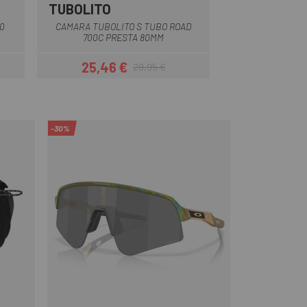
TUBOLITO
PIRELLI
Negre
0
CAMARA TUBOLITO S TUBO ROAD
CAMARA PIRELLI
700C PRESTA 80MM
700 PRE
25,46 €
18,50 
29,95 €
Preu
Preu regular
-30%