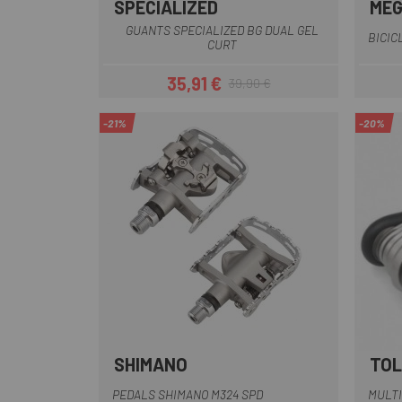
SPECIALIZED
ME
Negre
Rosa
GUANTS SPECIALIZED BG DUAL GEL
BICIC
CURT
35,91 €
39,90 €
Preu
Preu regular
-21%
-20%
SHIMANO
TOL
PEDALS SHIMANO M324 SPD
MULTI