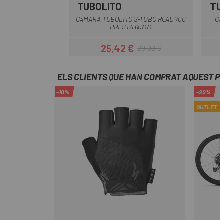
TUBOLITO
T
CAMARA TUBOLITO S-TUBO ROAD 700
C
PRESTA 60MM
25,42 €
29,90 €
Preu
Preu regular
ELS CLIENTS QUE HAN COMPRAT AQUEST 
-10%
-20%
OUTLET