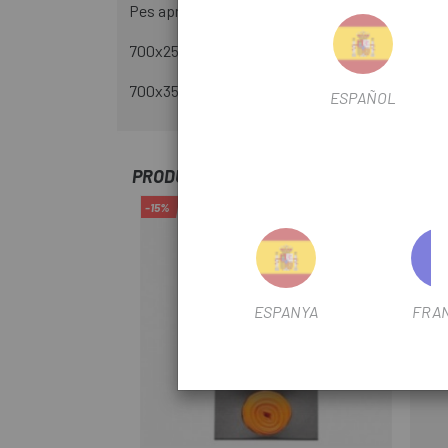
Pes aproximat:
700x25-35c, 50mm, 35g
700x35-50c, 50mm, 45g
ESPAÑOL
PRODUCTOS SIMILARES
-15%
-15%
ESPANYA
FRA