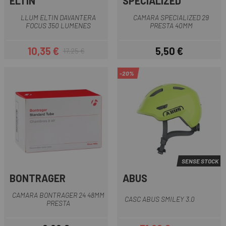
ELTIN
SPECIALIZED
LLUM ELTIN DAVANTERA
CAMARA SPECIALIZED 29
FOCUS 350 LUMENES
PRESTA 40MM
10,35 €
5,50 €
17,25 €
Preu
Preu regular
Preu
-20%
SENSE STOCK
BONTRAGER
ABUS
CAMARA BONTRAGER 24 48MM
CASC ABUS SMILEY 3.0
PRESTA