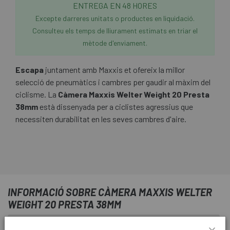
ENTREGA EN 48 HORES
Excepte darreres unitats o productes en liquidació.
Consulteu els temps de lliurament estimats en triar el
mètode d'enviament.
Escapa
juntament amb Maxxis et ofereix la millor
selecció de pneumàtics i cambres per gaudir al màxim del
ciclisme. La
Càmera Maxxis Welter Weight 20 Presta
38mm
està dissenyada per a ciclistes agressius que
necessiten durabilitat en les seves cambres d'aire.
INFORMACIÓ SOBRE CÀMERA MAXXIS WELTER
WEIGHT 20 PRESTA 38MM
FITXA DE PRODUCTE