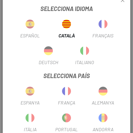
SELECCIONA IDIOMA
TEMPORADA
2023
RUEDA
20"
ESPAÑOL
CATALÀ
FRANÇAIS
TIPUS DE VÀLVULA
Presta
DEUTSCH
ITALIANO
INFORMACIÓ DEL PRODUCTE
SELECCIONA PAÍS
Característiques:
Diàmetre: 20 polzades
ESPANYA
FRANÇA
ALEMANYA
Amplada: 1.9-2.125"
Vàlvula: Presta
Llargària de la vàlvula: 38mm
ITÀLIA
PORTUGAL
ANDORRA