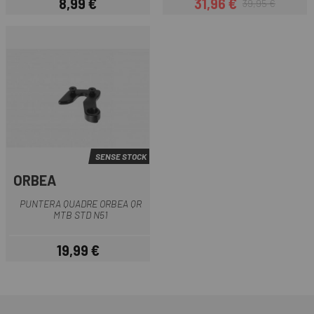
8,99 €
31,96 €
39,95 €
Preu
Preu
Preu regular
SENSE STOCK
ORBEA
PUNTERA QUADRE ORBEA QR
MTB STD N51
19,99 €
Preu