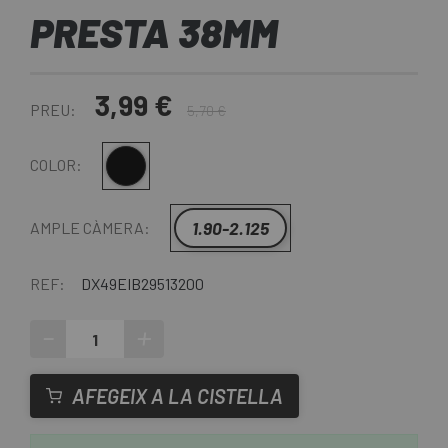
PRESTA 38MM
3,99 €
PREU:
5,70 €
Negre
COLOR:
1.90-2.125
AMPLE CÀMERA:
REF:
DX49EIB29513200
-
+
AFEGEIX A LA CISTELLA