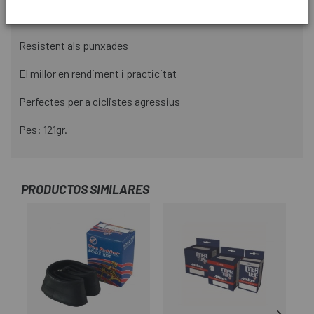
Paret de 0,90mm de gruix
Resistent als punxades
El millor en rendiment i practicitat
Perfectes per a ciclistes agressius
Pes: 121gr.
PRODUCTOS SIMILARES