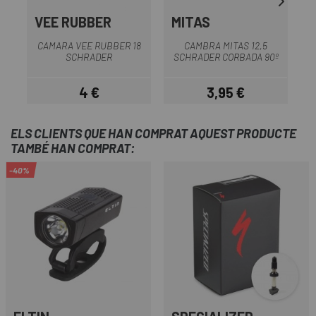
VEE RUBBER
MITAS
M
CAMARA VEE RUBBER 18
CAMBRA MITAS 12,5
C
SCHRADER
SCHRADER CORBADA 90º
4 €
3,95 €
Preu
Preu
ELS CLIENTS QUE HAN COMPRAT AQUEST PRODUCTE
TAMBÉ HAN COMPRAT:
-40%