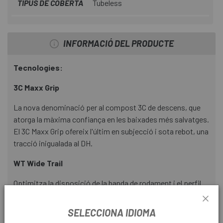
TIPUS DE COBERTA
Tubeless
INFORMACIÓ DEL PRODUCTE
Tecnologies:
3C Maxx Grip
La nova denominació per al compost 3C de descens, que
atorga la màxima confiança en les baixades més salvatges.
El 3C Maxx Grip ofereix l'últim en subjecció i sota rebot, una
tracció inigualada al DH.
WT Wide Trail
Optimitza la disposició de la banda de rodament i el perfil
del pneumàtic a les llantes modernes, més amples. Els
pneumàtics WT estan optimitzats per a una amplada de
SELECCIONA IDIOMA
llanta interior de 35 mm, però s'ha comprovat que