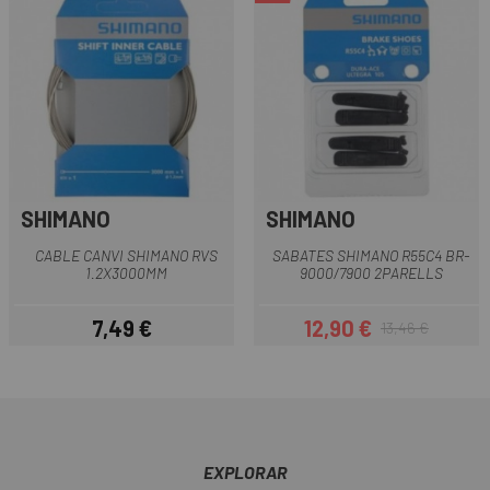
SHIMANO
SHIMANO
CABLE CANVI SHIMANO RVS
SABATES SHIMANO R55C4 BR-
1.2X3000MM
9000/7900 2PARELLS
7,49 €
12,90 €
13,46 €
Preu
Preu
Preu regular
EXPLORAR