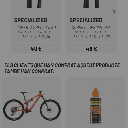
SPECIALIZED
SPECIALIZED
S
COBERTA SPECIALIZED
COBERTA SPECIALIZED
FAST TRAK GRID LITE
FAST TRAK FLEX LITE
T5/T7 TLR XC 29
T5/T7 TLR XC TIRE 29
49 €
49 €
Preu
Preu
ELS CLIENTS QUE HAN COMPRAT AQUEST PRODUCTE
TAMBÉ HAN COMPRAT: