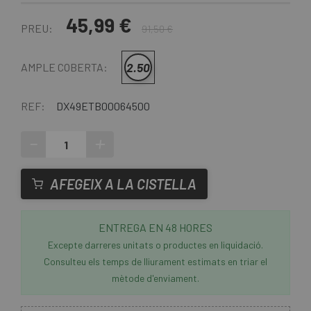
45,99 €
PREU:
91,50 €
2.50
AMPLE COBERTA:
REF:
DX49ETB00064500
-
+
AFEGEIX A LA CISTELLA
ENTREGA EN 48 HORES
Excepte darreres unitats o productes en liquidació.
Consulteu els temps de lliurament estimats en triar el
mètode d'enviament.