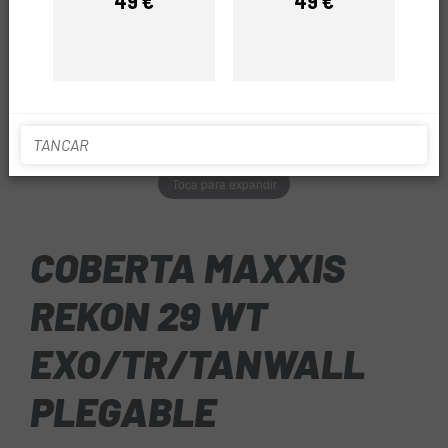
49 €
49 €
Preu
Preu
TANCAR
Toca para expandir
COBERTA MAXXIS
REKON 29 WT
EXO/TR/TANWALL
PLEGABLE