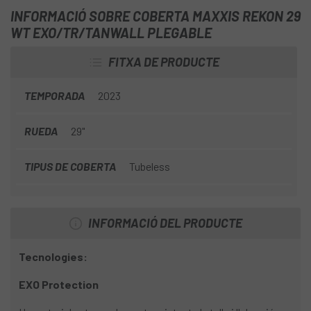
laterals en forma de L les doten d'un excel·lent suport als
INFORMACIÓ SOBRE COBERTA MAXXIS REKON 29
revolts. La
Coberta Maxxis Rekon 29 WT
WT EXO/TR/TANWALL PLEGABLE
EXO/TR/Tanwall Plegable
utilitza la tecnologia Wide
Trail per optimitzar el seu funcionament amb llantes
FITXA DE PRODUCTE
amples, la tecnologia EXO de protecció dels flancs, i és
Tubeless Ready.
TEMPORADA
2023
RUEDA
29"
TIPUS DE COBERTA
Tubeless
INFORMACIÓ DEL PRODUCTE
Tecnologies:
EXO Protection