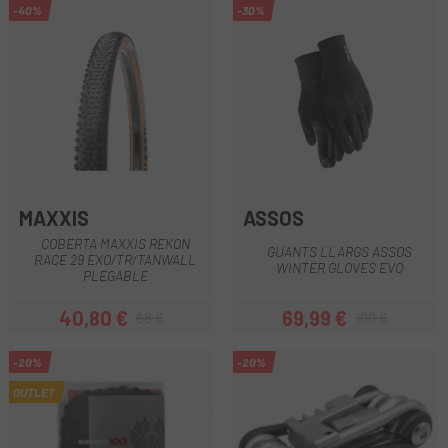
-40%
-30%
MAXXIS
ASSOS
COBERTA MAXXIS REKON
GUANTS LLARGS ASSOS
RACE 29 EXO/TR/TANWALL
WINTER GLOVES EVO
PLEGABLE
40,80 €
69,99 €
68 €
100 €
Preu
Preu regular
Preu
Preu regular
-20%
-20%
OUTLET