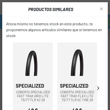
PRODUCTOS SIMILARES
Ahora mismo no tenemos stock en este producto, te
proponemos algunos artículos similares que sí tenemos en
stock
-30%
favori
SPECIALIZED
SPECIALIZED
SP
COBERTA SPECIALIZED
COBERTA SPECIALIZED
COB
FAST TRAK GRID LITE
FAST TRAK FLEX LITE
AI
T5/T7 TLR XC 29
T5/T7 TLR XC TIRE 29
T5