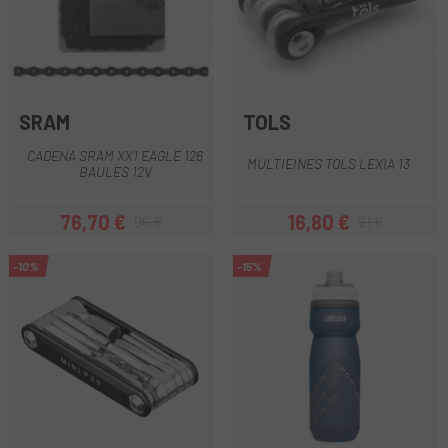
SRAM
TOLS
CADENA SRAM XX1 EAGLE 126
MULTIEINES TOLS LEXIA 13
BAULES 12V
76,70 €
16,80 €
96 €
21 €
Preu
Preu regular
Preu
Preu regular
-10%
-15%