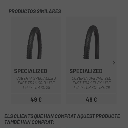
PRODUCTOS SIMILARES
SPECIALIZED
SPECIALIZED
S
COBERTA SPECIALIZED
COBERTA SPECIALIZED
FAST TRAK GRID LITE
FAST TRAK FLEX LITE
T5/T7 TLR XC 29
T5/T7 TLR XC TIRE 29
49 €
49 €
Preu
Preu
ELS CLIENTS QUE HAN COMPRAT AQUEST PRODUCTE
TAMBÉ HAN COMPRAT: