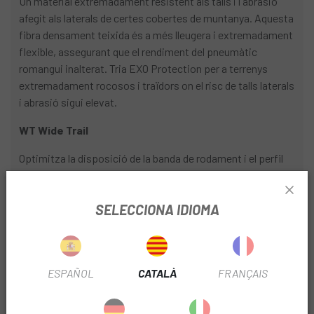
Un material extremadament resistent als talls i l'abrasió
afegit als laterals de certes cobertes de muntanya. Aquesta
fibra densament teixida és a més lleugera i extremadament
flexible, assegurant que el rendiment del pneumàtic
romangui inalterat. Tria EXO Protection per a terrenys
extremadament rocosos i traïdors on el risc de talls laterals
i abrasió sigui elevat.
WT Wide Trail
Optimitza la disposició de la banda de rodament i el perfil
del pneumàtic a les llantes modernes, més amples. Els
pneumàtics WT estan optimitzats per a una amplada de
SELECCIONA IDIOMA
llanta interior de 35 mm, però s'ha comprovat que
funcionen en un rang d'amplada de llanta interior de 30-35
mm, depenent de la preferència del pilot
TR Tubeless Ready
ESPAÑOL
CATALÀ
FRANÇAIS
Les cobertes tubeless ready ofereixen molts beneficis