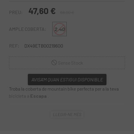
47,60 €
PREU:
68,00 €
2.40
AMPLE COBERTA:
REF:
DX49ETB00219600
Sense Stock
AVISA'M QUAN ESTIGUI DISPONIBLE
Troba la coberta de mountain bike perfecta per a la teva
bicicleta a
Escapa
.
La
Coberta Maxxis Rekon 29 WT EXO/TR/Tanwall
LLEGIR-NE MÉS
Plegable
és una coberta de trail i XC agressiu dissenyat
per a terrenys intermedis i tècnics. Els seus amples tacs
centrals proporcionen control a les frenades, i els tacs