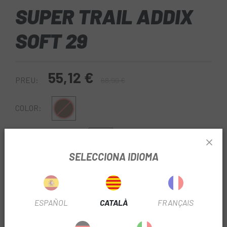
SUPER TRAIL ADDIX
SOFT 29
55,12 €
PREU:
68,90 €
Negro-Marron
COLOR:
2.6
AMPLE COBERTA:
SELECCIONA IDIOMA
REF:
DX78713230
Sense Stock
ESPAÑOL
CATALÀ
FRANÇAIS
AVISA'M QUAN ESTIGUI DISPONIBLE