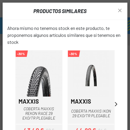
PRODUCTOS SIMILARES
Ahora mismo no tenemos stock en este producto, te
proponemos algunos artículos similares que sí tenemos en
stock
-20%
-30%
-30%
favori
MAXXIS
MAXXIS
SP
COBERTA MAXXIS
COB
COBERTA MAXXIS IKON
REKON RACE 29
FA
29 EXO/TR PLEGABLE
EXO/TR PLEGABLE