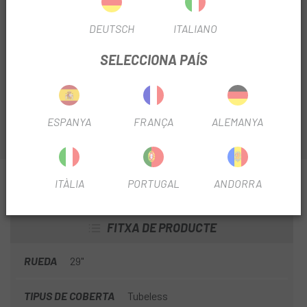
La
Coberta Schwalbe Hans Dampf EVO Super Trail
DEUTSCH
ITALIANO
Addix Soft 29"
que us presentem a
Escapa
ofereix una
conducció espectacular i la màxima protecció
SELECCIONA PAÍS
antipunxades en senders exigents, tant en ascensos com
en descensos.
ESPANYA
FRANÇA
ALEMANYA
INFORMACIÓ SOBRE COBERTA SCHWALBE HANS
ITÀLIA
PORTUGAL
ANDORRA
DAMPF EVO SUPER TRAIL ADDIX SOFT 29
FITXA DE PRODUCTE
RUEDA
29"
TIPUS DE COBERTA
Tubeless