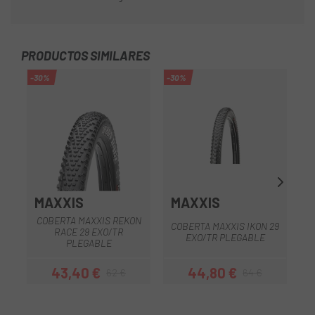
PRODUCTOS SIMILARES
-30%
-30%
MAXXIS
MAXXIS
S
COBERTA MAXXIS REKON
COBERTA MAXXIS IKON 29
RACE 29 EXO/TR
EXO/TR PLEGABLE
PLEGABLE
43,40 €
44,80 €
62 €
64 €
Preu
Preu regular
Preu
Preu regular