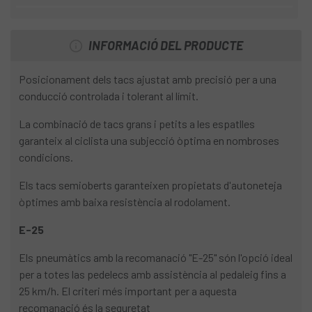
INFORMACIÓ DEL PRODUCTE
Posicionament dels tacs ajustat amb precisió per a una
conducció controlada i tolerant al límit.
La combinació de tacs grans i petits a les espatlles
garanteix al ciclista una subjecció òptima en nombroses
condicions.
Els tacs semioberts garanteixen propietats d'autoneteja
òptimes amb baixa resistència al rodolament.
E-25
Els pneumàtics amb la recomanació "E-25" són l'opció ideal
per a totes las pedelecs amb assistència al pedaleig fins a
25 km/h. El criteri més important per a aquesta
recomanació és la seguretat