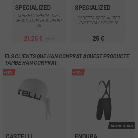
SPECIALIZED
SPECIALIZED
COBERTA SPECIALIZED
COBERTA SPECIALIZED
GROUND CONTROL SPORT
FAST TRAK SPORT 26
26
21,25 €
25 €
25 €
Preu
Preu regular
Preu
ELS CLIENTS QUE HAN COMPRAT AQUEST PRODUCTE
TAMBÉ HAN COMPRAT:
-26%
-40%
SENSE STOCK
CASTELLI
ENDURA