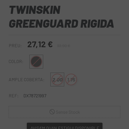
TWINSKIN
GREENGUARD RIGIDA
27,12 €
PREU:
33,90 €
Negre
COLOR:
2.00
1.75
AMPLE COBERTA:
REF:
DX78721997
Sense Stock
AVISA'M QUAN ESTIGUI DISPONIBLE