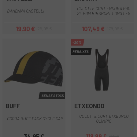
CULOTTE CURT ENDURA PRO
BANDANA CASTELLI
SL EGM BIBSHORT LONG LEG
19,90 €
107,49 €
26,95 €
179,99 €
Preu
Preu regular
Preu
Preu regular
-20%
REBAIXES
SENSE STOCK
BUFF
ETXEONDO
CULOTTE CURT ETXEONDO
GORRA BUFF PACK CYCLE CAP
OLÍMPIC
34,95 €
118,99 €
149 €