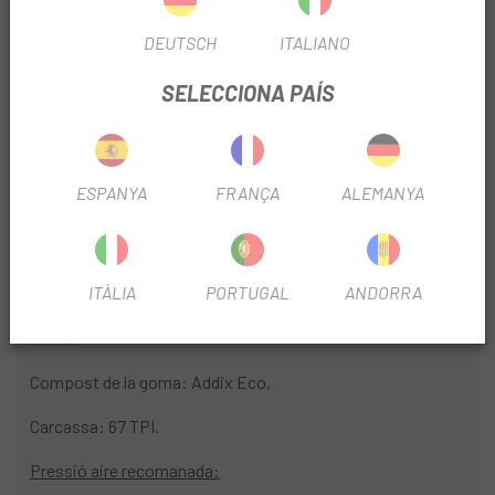
RUEDA
26"
DEUTSCH
ITALIANO
SELECCIONA PAÍS
INFORMACIÓ DEL PRODUCTE
Característiques:
ESPANYA
FRANÇA
ALEMANYA
Amb Performace Line: Excel·lent qualitat per a ús intens.
Amb reflector lateral.
ITÀLIA
PORTUGAL
ANDORRA
Amb TwinSkin: revestiment de goma addicional de la paret
lateral.
Compost de la goma: Addix Eco.
Carcassa: 67 TPI.
Pressió aire recomanada: