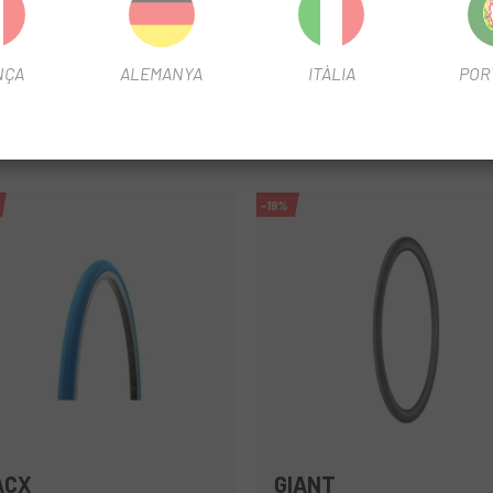
NÇA
ALEMANYA
ITÀLIA
POR
-19%
ACX
GIANT
Negre