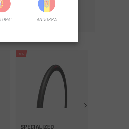
TUGAL
ANDORRA
-15%
-10%
SPECIALIZED
TUFO