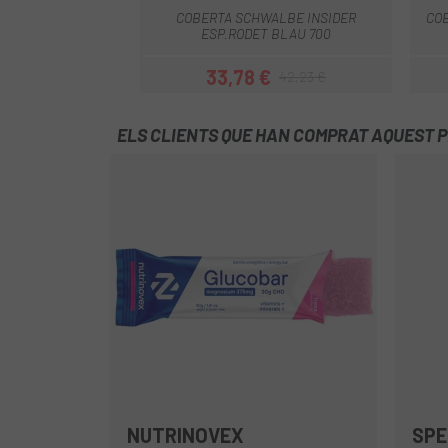
COBERTA SCHWALBE INSIDER
CO
ESP.RODET BLAU 700
33,78 €
42,23 €
Preu
Preu regular
ELS CLIENTS QUE HAN COMPRAT AQUEST 
NUTRINOVEX
SPE