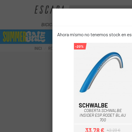
BICICLETES
ELÈCTRIQUES
COM
Ahora mismo no tenemos stock en este
-20%
INICI
RODES
COBERTES
COBERTES CARRETERA
SCHWALBE
COBERTA SCHWALBE
INSIDER ESP.RODET BLAU
700
33,78 €
42,23 €