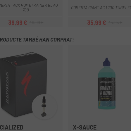
BERTA TACX HOMETRAINER BLAU
COBERTA GIANT AC 1 700 TUBELE
700
39,99 €
35,99 €
49,99 €
44,95 €
Preu
Preu regular
Preu
Preu regular
PRODUCTE TAMBÉ HAN COMPRAT:
CIALIZED
X-SAUCE
Multi