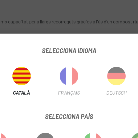
b capacitat per a llargs recorreguts gràcies a l'ús d'un compost ràpi
adherència de les vores de la coberta per aconseguir una capacitat d
SELECCIONA IDIOMA
la banda de rodament per a més adherència en terreno mullat/mixt.
x material exclusiu Kevlar® ultra-lleuger i resistent a talls, asseg
erta fixada a la llanta i proporciona major resistència per suportar
CATALÀ
FRANÇAIS
DEUTSCH
SELECCIONA PAÍS