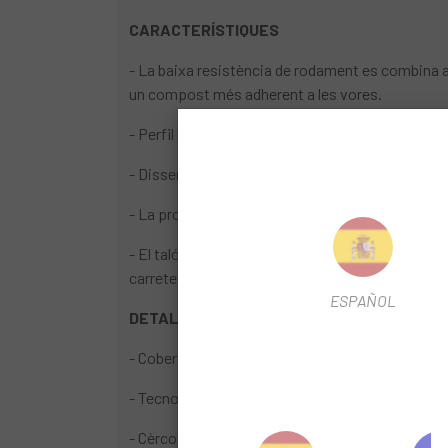
CARACTERÍSTIQUES
- La baixa resistència de rodament es combina am
un compost més adherent a les vores.
- Perfil de compost optimitzat que ofereix més 
- Disseny específic-Endurance dels dibuixos de 
- La protecció antipunxades Race Shield posseei
- El taló de compost Carboni/Kevlar manté la cob
carretera
ESPAÑOL
DETALLS
- Coberta: 60TPI
- Tecnologia Tubeless
- Cèrcol: Plegable