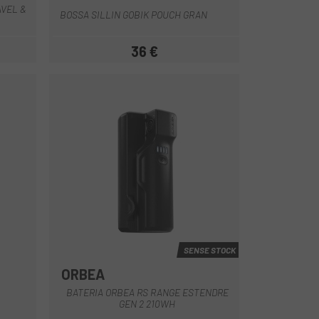
AVEL &
BOSSA SILLIN GOBIK POUCH GRAN
36 €
Preu
SENSE STOCK
ORBEA
Negre
BATERIA ORBEA RS RANGE ESTENDRE
GEN 2 210WH