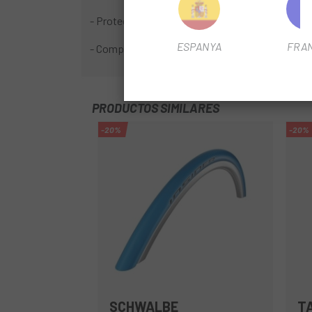
- Protecció Antipunxades: R- Shield
ESPANYA
FRA
- Compost: RR-E
PRODUCTOS SIMILARES
-20%
-20%
SCHWALBE
T