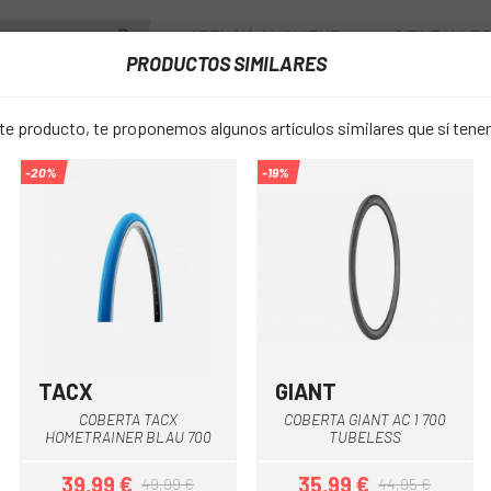
ATENCIÓ AL CLIENT
CITA TALLE
PRODUCTOS SIMILARES
PONENTS
RODES
ACCESSORIS
VESTUARI
 producto, te proponemos algunos artículos similares que sí ten
-20%
-19%
COBERTA GIANT GAVIA FONS 1 700 TUBELESS
COBERTA G
favorite_border
1 700 TUBE
44,90 €
PREU:
TACX
GIANT
Negre
COBERTA TACX
COBERTA GIANT AC 1 700
Negre
COLOR:
HOMETRAINER BLAU 700
TUBELESS
39,99 €
35,99 €
49,99 €
44,95 €