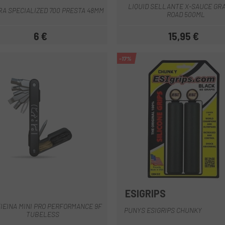
LIQUID SELLANTE X-SAUCE GR
A SPECIALIZED 700 PRESTA 48MM
ROAD 500ML
6 €
15,95 €
Preu
Preu
-17%
O
ESIGRIPS
Negre
Groc
Blau
Blau Clar
Blanc
Gris
+6
IEINA MINI PRO PERFORMANCE 9F
PUNYS ESIGRIPS CHUNKY
TUBELESS