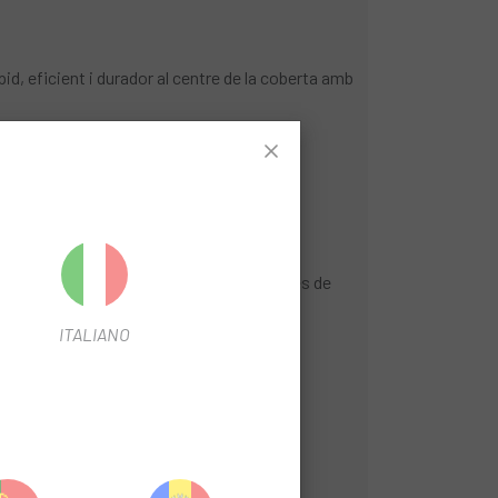
d, eficient i durador al centre de la coberta amb
e giro superior
urant màxima protecció antipunxades
 las altes pressions necessàries a cobertes de
ITALIANO