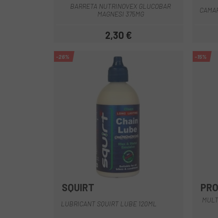
BARRETA NUTRINOVEX GLUCOBAR
CAMAR
MAGNESI 375MG
2,30 €
Preu
-26%
-15%
SQUIRT
PR
Multi
MULT
LUBRICANT SQUIRT LUBE 120ML