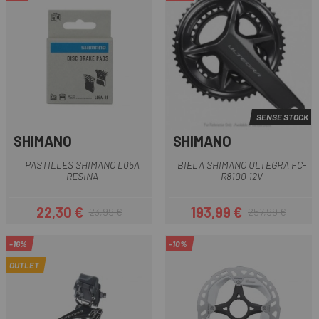
SENSE STOCK
SHIMANO
SHIMANO
PASTILLES SHIMANO L05A
BIELA SHIMANO ULTEGRA FC-
RESINA
R8100 12V
22,30 €
193,99 €
23,99 €
257,99 €
Preu
Preu regular
Preu
Preu regular
-16%
-10%
OUTLET