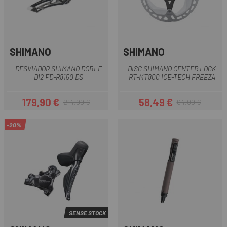
SHIMANO
SHIMANO
DESVIADOR SHIMANO DOBLE
DISC SHIMANO CENTER LOCK
DI2 FD-R8150 DS
RT-MT800 ICE-TECH FREEZA
179,90 €
58,49 €
214,99 €
64,99 €
Preu
Preu regular
Preu
Preu regular
-20%
SENSE STOCK