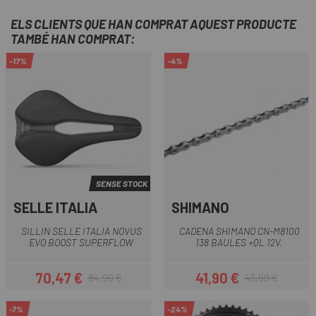
ELS CLIENTS QUE HAN COMPRAT AQUEST PRODUCTE
TAMBÉ HAN COMPRAT:
-17%
-4%
SENSE STOCK
SELLE ITALIA
SHIMANO
SILLIN SELLE ITALIA NOVUS
CADENA SHIMANO CN-M8100
EVO BOOST SUPERFLOW
138 BAULES +QL 12V.
70,47 €
41,90 €
84,90 €
43,99 €
Preu
Preu regular
Preu
Preu regular
-7%
-24%