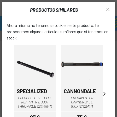
PRODUCTOS SIMILARES
Ahora mismo no tenemos stock en este producto, te
proponemos algunos artículos similares que sí tenemos en
stock
-10%
favori
SPECIALIZED
CANNONDALE
OR
EIX SPECIALIZED AXL
EIX DAVANTER
EIX
REAR MTN BOOST
CANNONDALE
THRU-AXLE 12X148MM
100X12/125MM