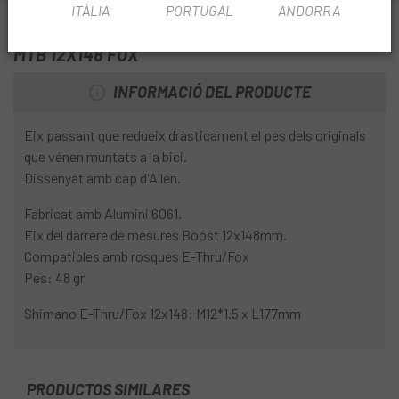
ITÀLIA
PORTUGAL
ANDORRA
tancament KCNC i aprima la teva bici.
INFORMACIÓ SOBRE EIX PASSANT KCNC KQR08
MTB 12X148 FOX
INFORMACIÓ DEL PRODUCTE
Eix passant que redueix dràsticament el pes dels originals
que vénen muntats a la bici.
Dissenyat amb cap d'Allen.
Fabricat amb Alumini 6061.
Eix del darrere de mesures Boost 12x148mm.
Compatibles amb rosques E-Thru/Fox
Pes: 48 gr
Shimano E-Thru/Fox 12x148: M12*1.5 x L177mm
PRODUCTOS SIMILARES