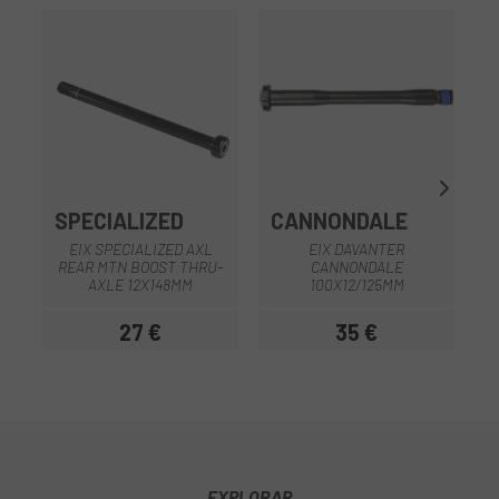
SPECIALIZED
CANNONDALE
O
EIX SPECIALIZED AXL
EIX DAVANTER
REAR MTN BOOST THRU-
CANNONDALE
AXLE 12X148MM
100X12/125MM
27 €
35 €
Preu
Preu
EXPLORAR