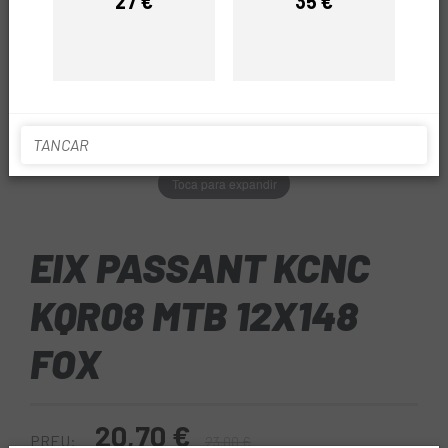
27 €
35 €
Preu
Preu
TANCAR
Toca para expandir
EIX PASSANT KCNC
KQR08 MTB 12X148
FOX
20,70 €
PREU:
23,00 €