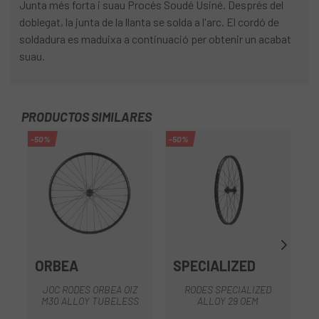
Junta més forta i suau Procés Soudé Usiné. Després del
doblegat, la junta de la llanta se solda a l'arc. El cordó de
soldadura es maduixa a continuació per obtenir un acabat
suau.
PRODUCTOS SIMILARES
-50%
-50%
-1
ORBEA
SPECIALIZED
D
JOC RODES ORBEA OIZ
RODES SPECIALIZED
M30 ALLOY TUBELESS
ALLOY 29 OEM