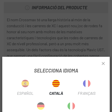
INFORMACIÓ DEL PRODUCTE
El nom Crossmax té una llarga història al món de la
conducció i les carreres de XC i aquest nou joc de rodes fa
honor al seu nom amb moltes de les mateixes
característiques i tecnologies que les rodes de carreres de
XC de nivell professional, però a un preu molt més
assequible. Un dels factors clau és la tecnologia Mavic UST,
que permet una fàcil configuració de les cobertes sense
càmera d'aire i li proporciona tots els beneficis associats,
incloent-hi una millor tracció i control, una qualitat de
SELECCIONA IDIOMA
conducció més suau i un menor risc de punxades . La llanta
està soldada per a més fiabilitat i presenta una amplada
interna de 25 mm amb un perfil sense ganxos.
ESPAÑOL
CATALÀ
FRANÇAIS
El disseny de la boixa Infinity més lleuger optimitza la
rigidesa lateral i la tensió dels radis. La roda lliure Mavic
Instant Drive 360 amb un sistema de doble trinquet