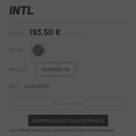
INTL
193,50 €
PREU:
215,00 €
Multi
COLOR:
SHIMANO HG
NUCLEO:
REF:
DAR2466110
Sense Stock
AVISA'M QUAN ESTIGUI DISPONIBLE
Les millors rodes per a la teva bicicleta de muntanya