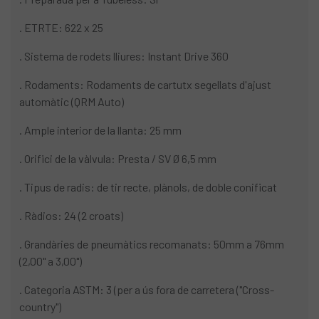
. ETRTE: 622 x 25
. Sistema de rodets lliures: Instant Drive 360
. Rodaments: Rodaments de cartutx segellats d'ajust
automàtic (QRM Auto)
. Ample interior de la llanta: 25 mm
. Orifici de la vàlvula: Presta / SV Ø 6,5 mm
. Tipus de radis: de tir recte, plànols, de doble conificat
. Ràdios: 24 (2 croats)
. Grandàries de pneumàtics recomanats: 50mm a 76mm
(2,00" a 3,00")
. Categoria ASTM: 3 (per a ús fora de carretera ("Cross-
country")