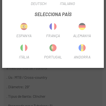
proporciona un acoblament ràpid i fiabilitat d'alt nivell.
DEUTSCH
ITALIANO
Característiques:
SELECCIONA PAÍS
. Lleugera i duradora - Construcció de llanta soldada per a:
un perfil de llanta lleuger i resistent i una llanta
perfectament segellada
ESPANYA
FRANÇA
ALEMANYA
. Dinàmica i àgil - 24 radis de doble conificat Plataforma de
boixa Infinity Sistema de roda lliure de doble trinquet ID360
. Tecnologia Tubeless Ready - Un perfil de llanta tubeless i
ITÀLIA
PORTUGAL
ANDORRA
una cinta tubeless faciliten l'ús de pneumàtics tubeless per
a més comoditat i control
. Ús: MTB / Cross-country
. Diàmetre: 29"
. Tipus de llanta: Clincher
. Preparada per a Tubeless: Sí