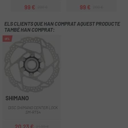
99 €
99 €
200 €
200 €
Preu
Preu regular
Preu
Preu regular
ELS CLIENTS QUE HAN COMPRAT AQUEST PRODUCTE
TAMBÉ HAN COMPRAT:
-8%
SHIMANO
DISC SHIMANO CENTER LOCK
SM-RT54
20,23 €
21,99 €