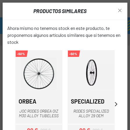
PRODUCTOS SIMILARES
Ahora mismo no tenemos stock en este producto, te
proponemos algunos artículos similares que sí tenemos en
stock
-10%
-50%
-50%
-12%
favori
ORBEA
SPECIALIZED
DT
ROD
JOC RODES ORBEA OIZ
RODES SPECIALIZED
SP
M30 ALLOY TUBELESS
ALLOY 29 OEM
15