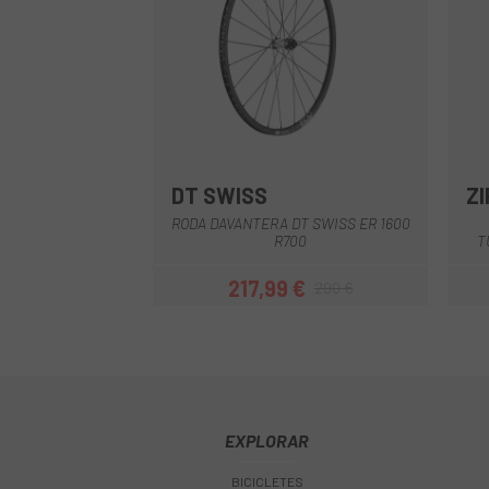
DT SWISS
ZI
Black
RODA DAVANTERA DT SWISS ER 1600
R700
T
217,99 €
290 €
Preu
Preu regular
EXPLORAR
BICICLETES