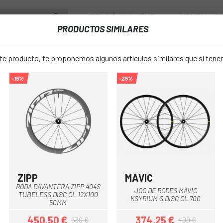
ATENCIÓ AL CLIENT
CITA TALLE
PRODUCTOS SIMILARES
PONENTS
RODES
ACCESSORIS
VESTUARI
 producto, te proponemos algunos artículos similares que sí ten
-15%
-25%
A MAVIC COSMIC SL 32 DISC CL 700
RODA DAVA
favorite_border
COSMIC SL 3
498,75 €
PREU:
66
ZIPP
MAVIC
Negre-Blanc
Negre-Gris
Negre
RODA DAVANTERA ZIPP 404S
JOC DE RODES MAVIC
TUBELESS DISC CL 12X100
Negre
COLOR:
KSYRIUM S DISC CL 700
50MM
450,50 €
374,25 €
530 €
499 €