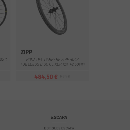
ZIPP
Negre-Blanc
Negre-Gris
DISC
RODA DEL DARRERE ZIPP 404S
TUBELESS DISC CL XDR 12X142 50MM
484,50 €
570 €
Preu
Preu regular
ESCAPA
BOTIGUES ESCAPA