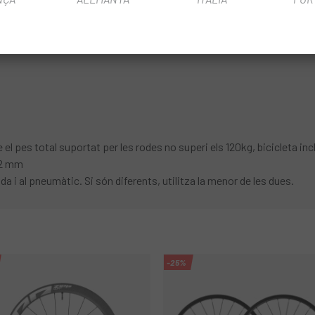
l pes total suportat per les rodes no superi els 120kg, bicicleta inc
32 mm
a i al pneumàtic. Si són diferents, utilitza la menor de les dues.
-25%