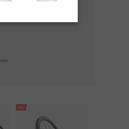
losa
-15%