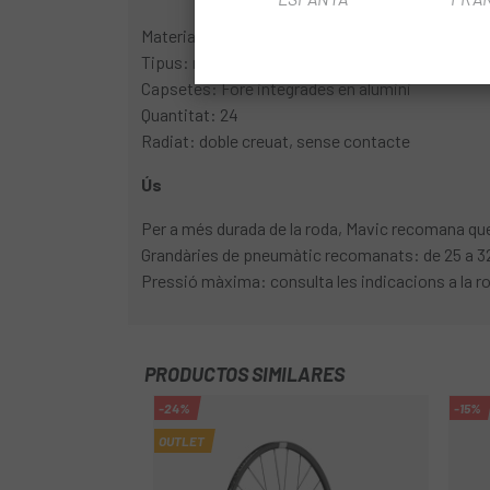
Material: acer
Tipus: recte, aero, doble conificat
Capsetes: Fore integrades en alumini
Quantitat: 24
Radiat: doble creuat, sense contacte
Ús
Per a més durada de la roda, Mavic recomana que e
Grandàries de pneumàtic recomanats: de 25 a 
Pressió màxima: consulta les indicacions a la rod
PRODUCTOS SIMILARES
-24%
-15%
OUTLET