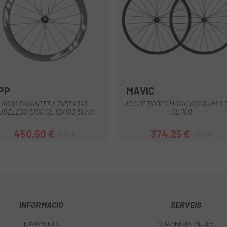
PP
MAVIC
Negre-Blanc
Negre-Gris
Negre
RODA DAVANTERA ZIPP 404S
JOC DE RODES MAVIC KSYRIUM S 
UBELESS DISC CL 12X100 50MM
CL 700
450,50 €
374,25 €
530 €
499 €
Preu
Preu regular
Preu
Preu regular
INFORMACIÓ
SERVEIS
ENVIAMENTS
CITA PRÈVIA TALLER