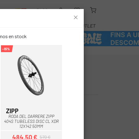
R
BLOG
EQUIPAMENT
SERVEIS
OUTLET
emos en stock
-15%
NTERA MAVIC
2 DISC CL 700
5,00 €
ZIPP
Negre-Blanc
Negre-Gris
RODA DEL DARRERE ZIPP
404S TUBELESS DISC CL XDR
12X142 50MM
484,50 €
570 €