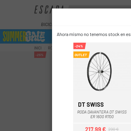
BICICLETES
ELÈCTRIQUES
COM
Ahora mismo no tenemos stock en este
-24%
INICI
RODES
RODES CARRETERA
RODA DAVANTER
-25%
OUTLET
DT SWISS
Black
RODA DAVANTERA DT SWISS
ER 1600 R700
217,99 €
290 €