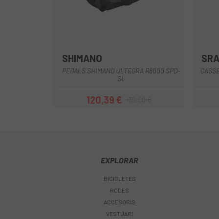
SHIMANO
SR
Multi
PEDALS SHIMANO ULTEGRA R8000 SPD-
CASSE
SL
120,39 €
139,99 €
Preu
Preu regular
EXPLORAR
BICICLETES
RODES
ACCESORIS
VESTUARI