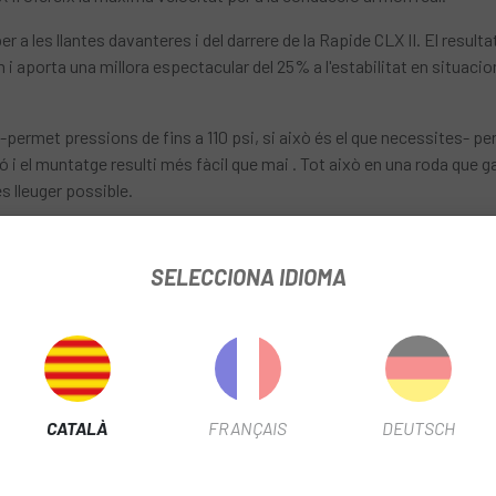
a les llantes davanteres i del darrere de la Rapide CLX II. El result
i aporta una millora espectacular del 25% a l'estabilitat en situac
-permet pressions de fins a 110 psi, si això és el que necessites- per
ció i el muntatge resulti més fàcil que mai . Tot això en una roda que
s lleuger possible.
 aerodinàmicament, amb reforços per augmentar la resistència i redu
ls rodaments ceràmics SINC i de la llegendària durabilitat dels com
SELECCIONA IDIOMA
s de Disc, Tubeless
1 mm, ample extern de 35 mm, ample intern de 21 mm Del darrere, Perf
CATALÀ
FRANÇAIS
DEUTSCH
r Lock, components interns DT Swiss 180 Ratchet EXP 36t (10 deg