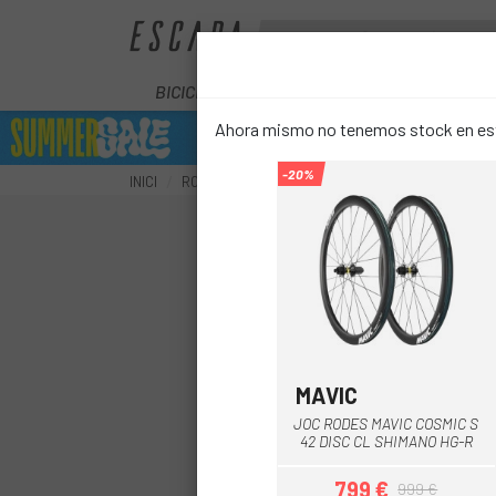
BICICLETES
ELÈCTRIQUES
COM
Ahora mismo no tenemos stock en este
-20%
INICI
RODES
RODES CARRETERA
RODA ROVAL DA
MAVIC
Negre
JOC RODES MAVIC COSMIC S
42 DISC CL SHIMANO HG-R
799 €
999 €