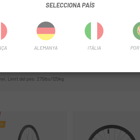
eràmics
SELECCIONA PAÍS
 18 radis Radial/Un encreuament (2:1), DS: 257mm, NDS: 252mm
NÇA
ALEMANYA
ITÀLIA
POR
rrere 810g (incloent cinta i vàlvules tubels 15g)
ocessos, des del laminat del carboni fins a l'estrenyiment de l'últim
anvi, Límit del pes: 275lbs/125kg
ET