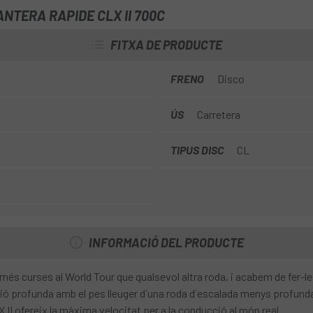
NTERA RAPIDE CLX II 700C
FITXA DE PRODUCTE
FRENO
Disco
ÚS
Carretera
TIPUS DISC
CL
INFORMACIÓ DEL PRODUCTE
és curses al World Tour que qualsevol altra roda, i acabem de fer-le
 profunda amb el pes lleuger d´una roda d´escalada menys profunda i 
II ofereix la màxima velocitat per a la conducció al món real.