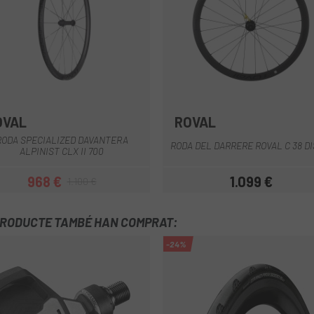
OVAL
ROVAL
Negro-mate
Negre-Blanc
Negre
RODA SPECIALIZED DAVANTERA
RODA DEL DARRERE ROVAL C 38 D
ALPINIST CLX II 700
968 €
1.099 €
1.100 €
Preu
Preu regular
Preu
PRODUCTE TAMBÉ HAN COMPRAT:
-24%