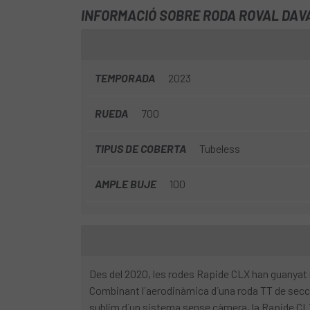
INFORMACIÓ SOBRE RODA ROVAL DAVA
TEMPORADA
2023
RUEDA
700
TIPUS DE COBERTA
Tubeless
AMPLE BUJE
100
Des del 2020, les rodes Rapide CLX han guanyat m
Combinant l´aerodinàmica d´una roda TT de secció
sublim d´un sistema sense càmera, la Rapide CLX 