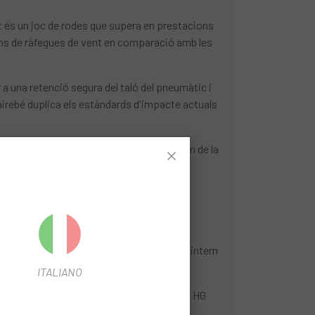
at és un joc de rodes que supera en prestacions
ions de ràfegues de vent en comparació amb les
 a una retenció segura del taló del pneumàtic i
 gairebé duplica els estàndards d'impacte actuals
ir el pes dels radis. També es beneficien de la
ponents interns EXP de DT Swiss.
il de 60 mm, ample extern de 35 mm, ample intern
ITALIANO
s), 100x12mm & 142x12mm, Shim. RD. 11SP HG