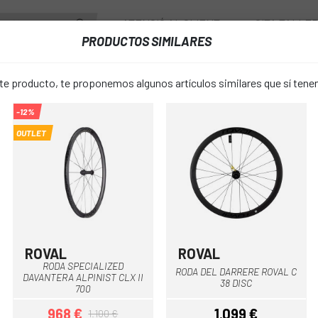
ATENCIÓ AL CLIENT
CITA TALLE
PRODUCTOS SIMILARES
PONENTS
RODES
ACCESSORIS
VESTUARI
 producto, te proponemos algunos artículos similares que sí ten
-12%
VANTERA RAPIDE CLX II 700C
OUTLET
RODA ROVA
favorite_border
RAPIDE CLX 
1.149 €
PREU:
ROVAL
ROVAL
Negro-mate
Negre-Blanc
Negre
RODA SPECIALIZED
RODA DEL DARRERE ROVAL C
DAVANTERA ALPINIST CLX II
Carbono-Negro
COLOR:
38 DISC
700
968 €
1.099 €
1.100 €