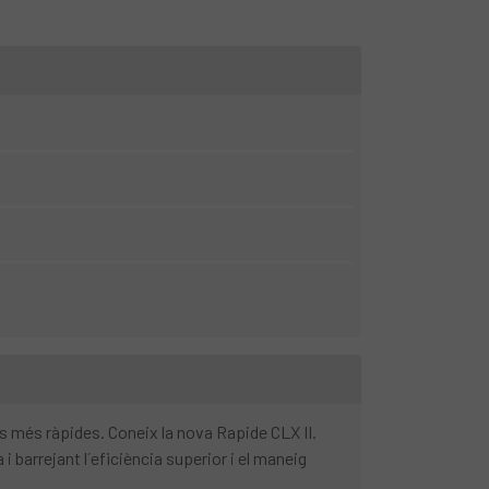
s més ràpides. Coneix la nova Rapide CLX II.
barrejant l´eficiència superior i el maneig