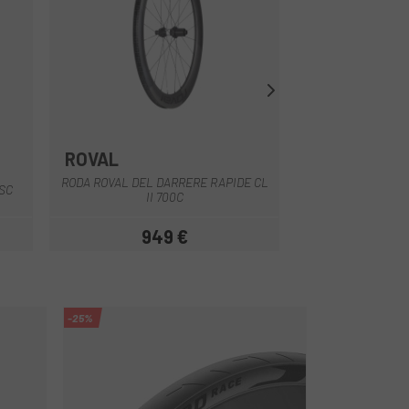
ROVAL
DT SWISS
Negre
RODA ROVAL DEL DARRERE RAPIDE CL
RODA DEL DARRE
ISC
II 700C
1400 DICUT 
949 €
809 €
Preu
-25%