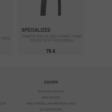
SPECIALIZED
Marró
COBERTA SPECIALIZED S-WORKS TURBO
C 150ML
700 2BR T2/T5 TAN SIDEWALL
75 €
Preu
ESCAPA
BOTIGUES ESCAPA
AMIC ESCAPA
LLOR
VINE A TREBALLAR AMB NOSALTRES!
QUI SOM ESCAPA