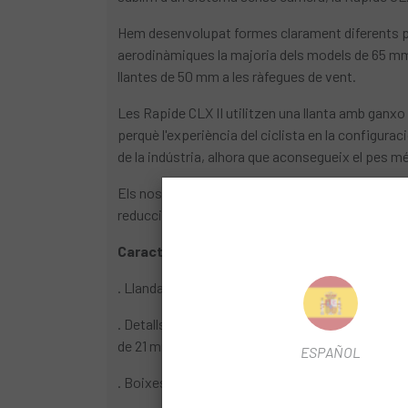
Hem desenvolupat formes clarament diferents per 
aerodinàmiques la majoria dels models de 65 mm 
llantes de 50 mm a les ràfegues de vent.
Les Rapide CLX II utilitzen una llanta amb ganxo 
perquè l'experiència del ciclista en la configura
de la indústria, alhora que aconsegueix el pes mé
Els nostres rodets AeroFlange estan optimitzats
reducció de pes i l'augment de la resistència de
Característiques:
. Llanda: Rapide CLX Cabon Clincher, 700c, Fren
. Detalls de les llantes: Davantera, Perfil de 5
de 21 mm
ESPAÑOL
. Boixes: Roval Aero Hub (AFD01/AFD02R) Cente