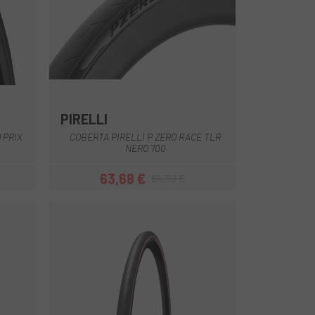
PIRELLI
Negre
 PRIX
COBERTA PIRELLI P ZERO RACE TLR
NERO 700
63,68 €
84,90 €
Preu
Preu regular