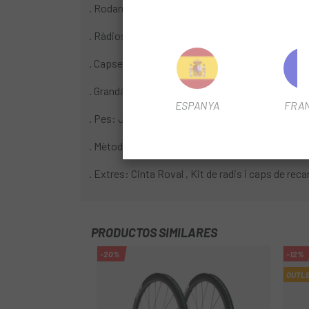
. Rodaments: DT Swiss SINC amb Rodaments C
. Ràdios: DT Swiss Aerolite T-head. Davantera:
. Capsetes: DT Swiss Hex Prolock Al 2.0x14mm
. Grandària de pneumàtics: 24mm - 38mm
ESPANYA
FRA
. Pes: Joc complet 1,520g, Davantera 710g, Del da
. Mètode d'acoblament: Fetes a mà en tots els pr
. Extres: Cinta Roval , Kit de radis i caps de rec
PRODUCTOS SIMILARES
-20%
-12%
OUTL