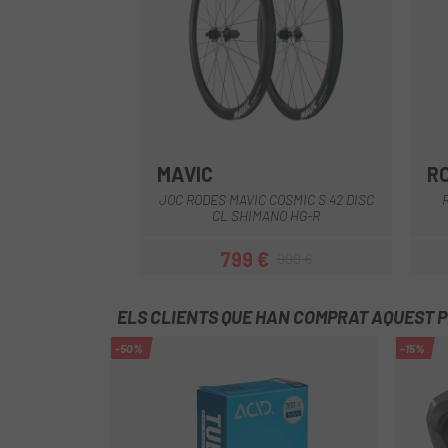
MAVIC
R
Negre
JOC RODES MAVIC COSMIC S 42 DISC
CL SHIMANO HG-R
799 €
999 €
Preu
Preu regular
ELS CLIENTS QUE HAN COMPRAT AQUEST 
-50%
-15%