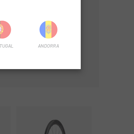
TUGAL
ANDORRA
a capitost
-31%