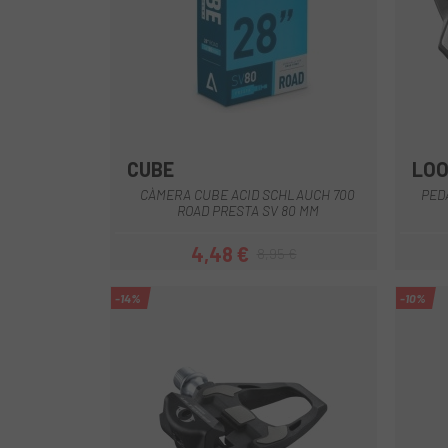
CUBE
LO
CÀMERA CUBE ACID SCHLAUCH 700
PED
ROAD PRESTA SV 80 MM
4,48 €
8,95 €
Preu
Preu regular
-14%
-10%