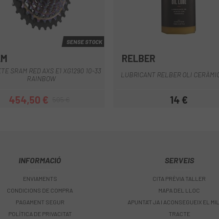
SENSE STOCK
AM
RELBER
Multi
TE SRAM RED AXS E1 XG1290 10-33
LUBRICANT RELBER OLI CERÀMI
RAINBOW
454,50 €
14 €
505 €
Preu
Preu regular
Preu
INFORMACIÓ
SERVEIS
ENVIAMENTS
CITA PRÈVIA TALLER
CONDICIONS DE COMPRA
MAPA DEL LLOC
PAGAMENT SEGUR
APUNTA'T JA I ACONSEGUEIX EL MI
POLÍTICA DE PRIVACITAT
TRACTE