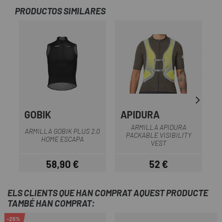
PRODUCTOS SIMILARES
-2
GOBIK
APIDURA
ARMILLA APIDURA
ARMILLA GOBIK PLUS 2.0
PACKABLE VISIBILITY
HOME ESCAPA
VEST
58,90 €
52 €
Preu
Preu
ELS CLIENTS QUE HAN COMPRAT AQUEST PRODUCTE
TAMBÉ HAN COMPRAT:
-25%