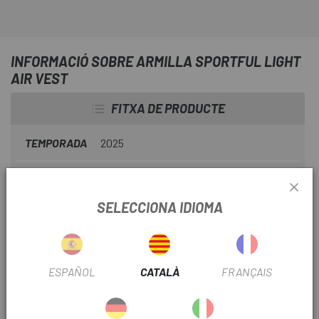
INFORMACIÓ SOBRE ARMILLA SPORTFUL LIGHT
AIR VEST
FITXA DE PRODUCTE
TEMPORADA
2025
TEMPERATURA
Medio
SELECCIONA IDIOMA
TIPUS PEÇA
Curt
ESPAÑOL
CATALÀ
FRANÇAIS
INFORMACIÓ DEL PRODUCTE
Equipat amb una cremallera de doble cursor que permet un