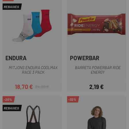
REBAIXES
ENDURA
POWERBAR
MITJONS ENDURA COOLMAX
BARRETA POWERBAR RIDE
RACE 3 PACK
ENERGY
18,70 €
2,19 €
24,99 €
Preu
Preu regular
Preu
-20%
-32%
REBAIXES