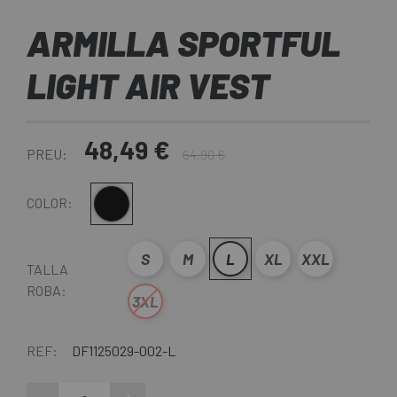
ARMILLA SPORTFUL
LIGHT AIR VEST
48,49 €
PREU:
64,90 €
Negre
COLOR:
S
M
L
XL
XXL
TALLA
ROBA:
3XL
REF:
DF1125029-002-L