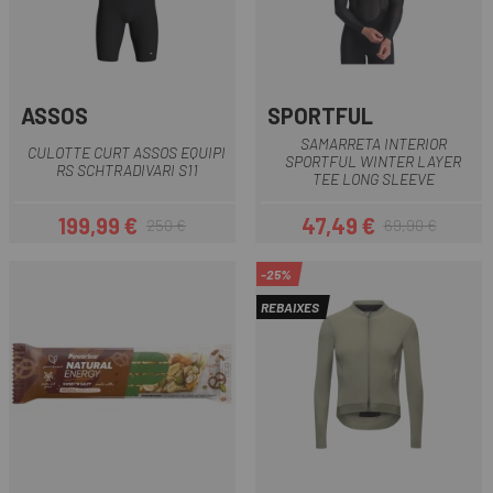
ASSOS
SPORTFUL
SAMARRETA INTERIOR
CULOTTE CURT ASSOS EQUIPI
SPORTFUL WINTER LAYER
RS SCHTRADIVARI S11
TEE LONG SLEEVE
199,99 €
47,49 €
250 €
69,90 €
Preu
Preu regular
Preu
Preu regular
-25%
REBAIXES