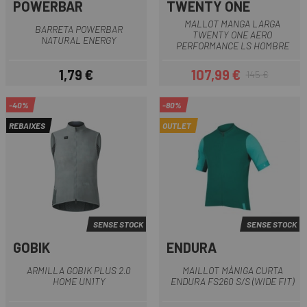
POWERBAR
TWENTY ONE
MALLOT MANGA LARGA
BARRETA POWERBAR
TWENTY ONE AERO
NATURAL ENERGY
PERFORMANCE LS HOMBRE
1,79 €
107,99 €
145 €
Preu
Preu
Preu regular
-40%
-80%
REBAIXES
OUTLET
SENSE STOCK
SENSE STOCK
GOBIK
ENDURA
ARMILLA GOBIK PLUS 2.0
MAILLOT MÀNIGA CURTA
HOME UN1TY
ENDURA FS260 S/S (WIDE FIT)