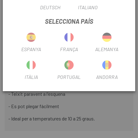
ajustament personalitzat, i sense butxaques del darrere per
DEUTSCH
ITALIANO
minimitzar el pes, és l'elecció ideal per a aquelles rutes on
cada gram és crucial.
SELECCIONA PAÍS
Perfecte per portar a les teves aventures sobre dues rodes,
aquesta armilla és la solució perfecta per mantenir-te
còmode i protegit en condicions canviants.
ESPANYA
FRANÇA
ALEMANYA
DETALLS
- Perfecte per a road o gravel
ITÀLIA
PORTUGAL
ANDORRA
- Teixit paravent a la part davantera
- Teixit paravent a l'esquena
- Es pot plegar fàcilment
- Ideal per a temperatures de 10 a 25 graus.