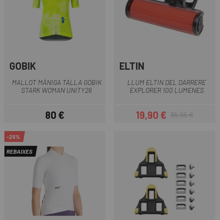
GOBIK
ELTIN
MALLOT MÀNIGA TALLA GOBIK
LLUM ELTIN DEL DARRERE
STARK WOMAN UNITY26
EXPLORER 100 LUMENES
80 €
19,90 €
36,95 €
Preu
Preu
Preu regular
-25%
REBAIXES