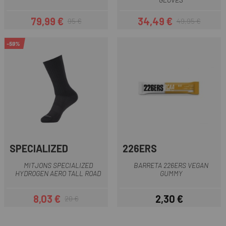
79,99 €
34,49 €
95 €
49,95 €
Preu
Preu regular
Preu
Preu regular
-59%
SPECIALIZED
226ERS
MITJONS SPECIALIZED
BARRETA 226ERS VEGAN
HYDROGEN AERO TALL ROAD
GUMMY
8,03 €
2,30 €
20 €
Preu
Preu regular
Preu