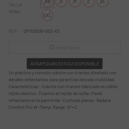
XS
S
M
L
XL
TALLA
ROBA:
XXL
REF:
DF1120536-002-XS
Sense Stock
AVISA'M QUAN ESTIGUI DISPONIBLE
Un práctico y cómodo culotte con tirantes diseñado con
detalles reflectantes para garantizar elevada visibilidad.
Características: -Culotte con tirantes fabricado en cálido
tejido elástico -Tirantes en tejido de rejilla -Panel
reflectante en la pantorrilla -Costuras planas -Badana
Comfort Pro W -Temp. Range: 5º+ C