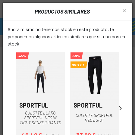
PRODUCTOS SIMILARES
Ahora mismo no tenemos stock en este producto, te
proponemos algunos artículos similares que sí tenemos en
stock
-50%
-45%
-59%
-45%
OUTLET
favori
SPORTFUL
SPORTFUL
SP
CULOTTE LLARG
CULOTTE SPORTFUL
SPORTFUL NEO W
S
NEO LG/ST
TIGHT SENSE TIRANTS