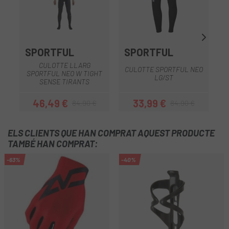
SPORTFUL
SPORTFUL
CULOTTE LLARG
CULOTTE SPORTFUL NEO
SPORTFUL NEO W TIGHT
LG/ST
SENSE TIRANTS
46,49 €
33,99 €
84,90 €
84,90 €
Preu
Preu regular
Preu
Preu regular
ELS CLIENTS QUE HAN COMPRAT AQUEST PRODUCTE
TAMBÉ HAN COMPRAT:
-63%
-40%