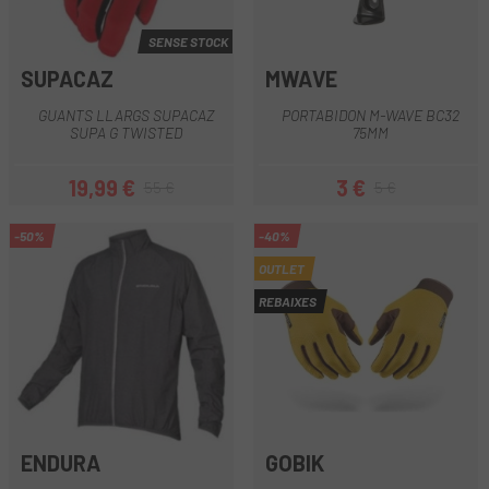
SENSE STOCK
SUPACAZ
MWAVE
GUANTS LLARGS SUPACAZ
PORTABIDON M-WAVE BC32
SUPA G TWISTED
75MM
19,99 €
3 €
55 €
5 €
Preu
Preu regular
Preu
Preu regular
-50%
-40%
OUTLET
REBAIXES
ENDURA
GOBIK