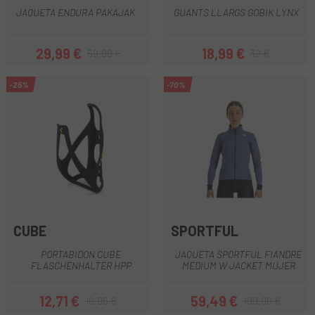
JAQUETA ENDURA PAKAJAK
GUANTS LLARGS GOBIK LYNX
29,99 €
18,99 €
59,99 €
32 €
Preu
Preu regular
Preu
Preu regular
-25%
-70%
CUBE
SPORTFUL
PORTABIDON CUBE
JAQUETA SPORTFUL FIANDRE
FLASCHENHALTER HPP
MEDIUM W JACKET MUJER
12,71 €
59,49 €
16,95 €
199,90 €
Preu
Preu regular
Preu
Preu regular