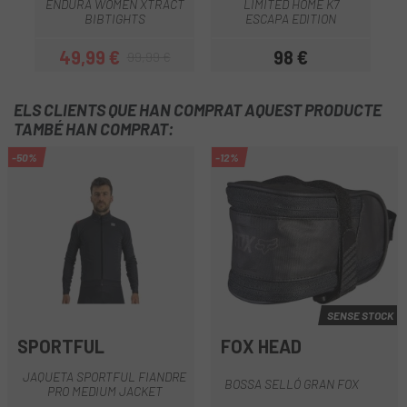
ENDURA WOMEN XTRACT
LIMITED HOME K7
BIBTIGHTS
ESCAPA EDITION
49,99 €
98 €
99,99 €
Preu
Preu regular
Preu
ELS CLIENTS QUE HAN COMPRAT AQUEST PRODUCTE
TAMBÉ HAN COMPRAT:
-50%
-12%
SENSE STOCK
SPORTFUL
FOX HEAD
JAQUETA SPORTFUL FIANDRE
BOSSA SELLÓ GRAN FOX
PRO MEDIUM JACKET