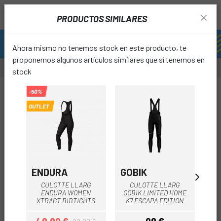
PRODUCTOS SIMILARES
Ahora mismo no tenemos stock en este producto, te
proponemos algunos artículos similares que sí tenemos en
stock
-50%
-50%
-32%
OUTLET
favori
ENDURA
GOBIK
SP
CULOTTE LLARG
CULOTTE LLARG
ENDURA WOMEN
GOBIK LIMITED HOME
S
XTRACT BIBTIGHTS
K7 ESCAPA EDITION