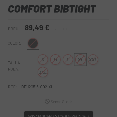
COMFORT BIBTIGHT
89,49 €
PREU:
179,90 €
Negre
COLOR:
S
M
L
XL
XXL
TALLA
ROBA:
3XL
REF:
DF1120516-002-XL
Sense Stock
AVISA'M QUAN ESTIGUI DISPONIBLE