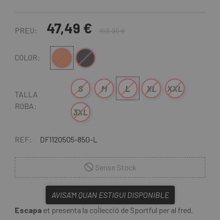
47,49 €
PREU:
159,90 €
Taronja
Negre
COLOR:
S
M
L
XL
XXL
TALLA
ROBA:
3XL
REF:
DF1120505-850-L
Sense Stock
AVISA'M QUAN ESTIGUI DISPONIBLE
Escapa
et presenta la col·lecció de Sportful per al fred.