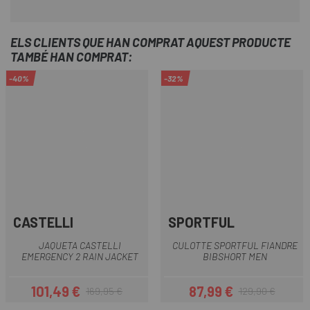
ELS CLIENTS QUE HAN COMPRAT AQUEST PRODUCTE
TAMBÉ HAN COMPRAT:
-40%
-32%
CASTELLI
SPORTFUL
JAQUETA CASTELLI
CULOTTE SPORTFUL FIANDRE
EMERGENCY 2 RAIN JACKET
BIBSHORT MEN
101,49 €
87,99 €
169,95 €
129,90 €
Preu
Preu regular
Preu
Preu regular