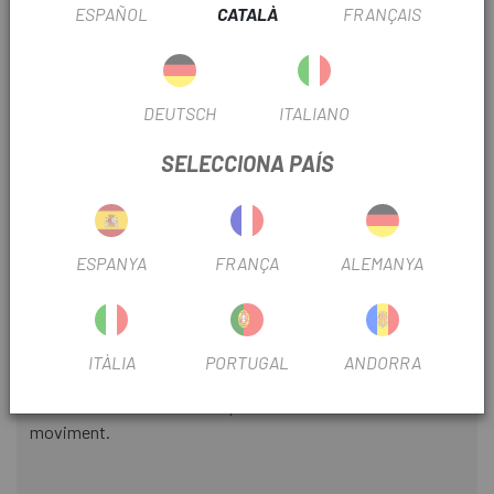
ESPAÑOL
CATALÀ
FRANÇAIS
INFORMACIÓ DEL PRODUCTE
DEUTSCH
ITALIANO
La nostra línia de productes que garanteix protecció contra
els elements de el clima té una llarga història i hem adquirit
SELECCIONA PAÍS
molta experiència treballant en col·laboració amb els
ciclistes professionals a l'hora de desenvolupar-la. La
major part de les nostres jaquetes són perfectes per al
gravel, però volíem anar més enllà. Aquí està la
DR Jacket,
ESPANYA
FRANÇA
ALEMANYA
una peça dissenyada per garantir protecció contra el
temps advers amb algunes adaptacions per al ciclisme
gravel. Per començar, hem creat una jaqueta amb costures
segellades fabricada amb un material impermeable
ITÀLIA
PORTUGAL
ANDORRA
combinant panells de diferents materials i afegint
elasticitat en les zones en què es necessita més llibertat de
moviment.