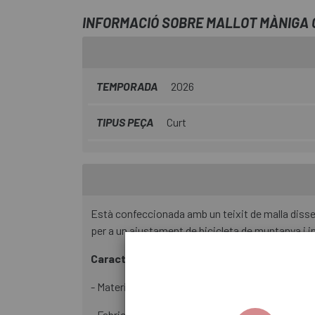
INFORMACIÓ SOBRE MALLOT MÀNIGA 
TEMPORADA
2026
TIPUS PEÇA
Curt
Està confeccionada amb un teixit de malla diss
per a un ajustament de bicicleta de muntanya i in
Característiques principals
- Materials que absorbeixen la humitat
- Fabricat amb teixits reciclats