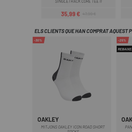
SINGLETRACK CORE TEE II
35,99 €
47,99 €
Preu
Preu regular
ELS CLIENTS QUE HAN COMPRAT AQUEST 
-30%
-25%
REBAIXE
OAKLEY
OA
Blanc-Negre
Negre-Gris
MITJONS OAKLEY ICON ROAD SHORT
PAN
SOCKS