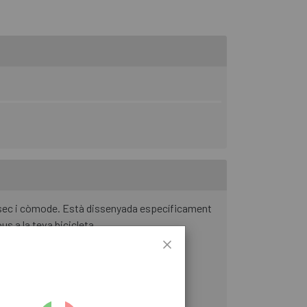
e sec i còmode. Està dissenyada específicament
s a la teva bicicleta.