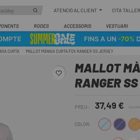
ATENCIÓ AL CLIENT
CITA TALLE
PONENTS
RODES
ACCESSORIS
VESTUARI
IGA CURTA
MALLOT MÀNIGA CURTA FOX RANGER SS JERSEY
MALLOT MÀ
favorite_border
RANGER SS
37,49 €
PREU:
49,99
Blau Clar
Blau Fosc
Bronz
COLOR: