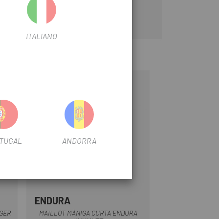
ITALIANO
-68%
OUTLET
TUGAL
ANDORRA
ENDURA
Blau Fosc
Negre
Vermell
Verd Fosc
GER
MAILLOT MÀNIGA CURTA ENDURA