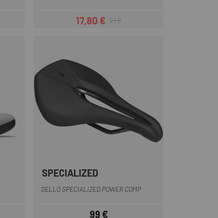
17,80 €
21 €
Preu
Preu regular
SPECIALIZED
re
Negre
SELLÓ SPECIALIZED POWER COMP
99 €