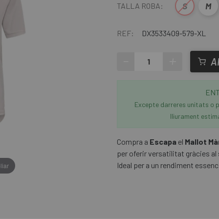
S
M
TALLA ROBA:
REF:
DX3533409-579-XL
-
+
A
ENT
Excepte darreres unitats o p
lliurament estim
Compra a
Escapa
el
Mallot Mà
per oferir versatilitat gràcies a
Ideal per a un rendiment essencia
liar