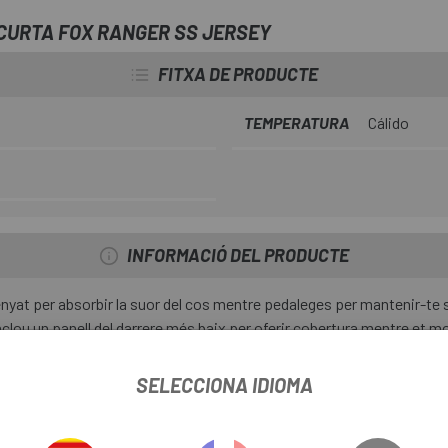
CURTA FOX RANGER SS JERSEY
FITXA DE PRODUCTE
TEMPERATURA
Cálido
INFORMACIÓ DEL PRODUCTE
enyat per absorbir la suor del cos mentre pedaleges per mantenir-t
clou un panell del darrere més baix per oferir cobertura mentre et mou
SELECCIONA IDIOMA