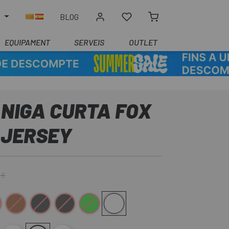
R
BLOG
EQUIPAMENT
SERVEIS
OUTLET
NIGA CURTA FOX
 JERSEY
 €
e
Marró
Negre
Negre-Blanc
Verd
Blanco mate