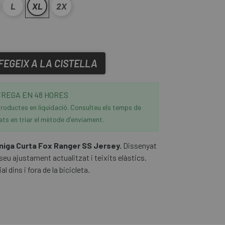
L
XL
2X
FEGEIX A LA CISTELLA
REGA EN 48 HORES
roductes en liquidació. Consulteu els temps de
ats en triar el mètode d'enviament.
niga Curta Fox Ranger SS Jersey.
Dissenyat
l seu ajustament actualitzat i teixits elàstics.
l dins i fora de la bicicleta.