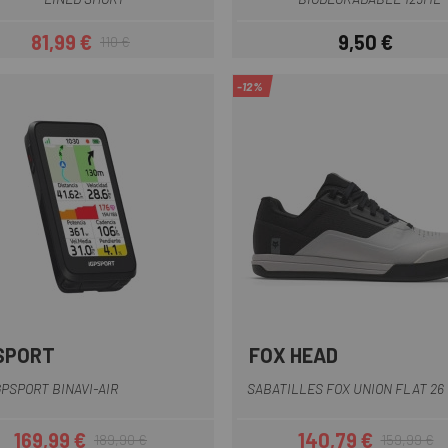
81,99 €
9,50 €
110 €
Preu
Preu regular
Preu
-12%
SPORT
FOX HEAD
Blanc-Negre
Gris-Negra
Lila
Llima
Neg
GPSPORT BINAVI-AIR
SABATILLES FOX UNION FLAT 26
169,99 €
140,79 €
189,90 €
159,99 €