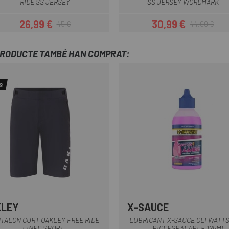
RIDE SS JERSEY
SS JERSEY WORDMARK
26,99 €
30,99 €
45 €
44,99 €
Preu
Preu regular
Preu
Preu regular
PRODUCTE TAMBÉ HAN COMPRAT:
S
KLEY
X-SAUCE
Verde Oliva
Gris
Negre
Verd Fosc
TALON CURT OAKLEY FREE RIDE
LUBRICANT X-SAUCE OLI WATT
LINED SHORT
BIODEGRADABLE 125ML