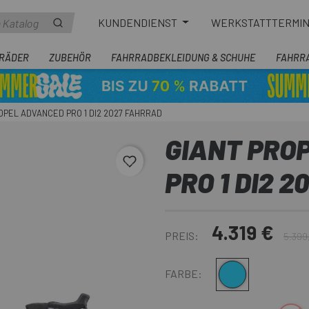
KUNDENDIENST
WERKSTATTTERMI
RÄDER
ZUBEHÖR
FAHRRADBEKLEIDUNG & SCHUHE
FAHRR
OPEL ADVANCED PRO 1 DI2 2027 FAHRRAD
GIANT PRO
favorite_border
PRO 1 DI2 
4.319 €
PREIS:
5.399
Blau
FARBE: