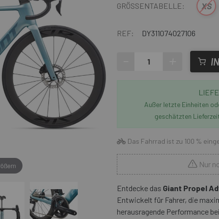
XS
GRÖSSENTABELLE:
REF:
DY311074027106
-
+
I
LIEFE
Außer letzte Einheiten o
geschätzten Lieferzei
Das Fahrrad ist zu 100 % einge
Nur no
rößern
Entdecke das
Giant Propel Ad
Entwickelt für Fahrer, die max
herausragende Performance bei j