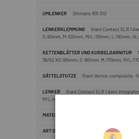
UMLENKER
Shimano 105 Di2
LENKERKLEMMUNG
Giant Contact SLR 1 Ae
S:90mm, M:100mm, M/L:110mm, L:110mm, X
KETTENBLÄTTER UND KURBELGARNITUR
36/52 XS:165mm, S:165mm, M:170mm, M/L:17
SÄTTELSTUTZE
Giant Vector, composite, -
LENKER
Giant Contact SLR 1 Aero Integrat
M/L:40cm, L:42cm, XL:42cm
MATERIAL
Kohlenstoff
ART DER BREMBSEN
Scheibe