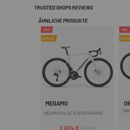
TRUSTED SHOPS REVIEWS
ÄHNLICHE PRODUKTE
-25%
-15%
OUTLET
OUTL
MEGAMO
O
Blau
Weiß
weiß Blau
Rot
ORB
MEGAMO PULSE 15 2026 FAHRRAD
2.624 €
3.499 €