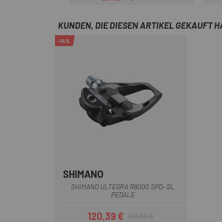
Preis
Regulärer Preis
KUNDEN, DIE DIESEN ARTIKEL GEKAUFT 
-14%
SHIMANO
Multi
SHIMANO ULTEGRA R8000 SPD- SL
PEDALE
120,39 €
139,99 €
Preis
Regulärer Preis