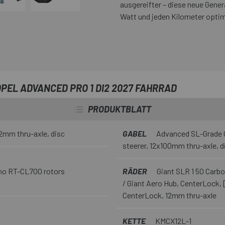
ausgereifter – diese neue Genera
Watt und jeden Kilometer optim
PEL ADVANCED PRO 1 DI2 2027 FAHRRAD
PRODUKTBLATT
mm thru-axle, disc
GABEL
Advanced SL-Grade C
steerer, 12x100mm thru-axle, d
ano RT-CL700 rotors
RÄDER
Giant SLR 1 50 Car
/ Giant Aero Hub, CenterLock, 
CenterLock, 12mm thru-axle
KETTE
KMCX12L-1