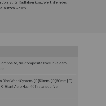
tion ist für Radfahrer konzipiert, die jedes
al nutzen wollen.
omposite, full-composite OverDrive Aero
isc
bon Disc WheelSystem, [F]50mm, [R]50mm [F]
[R] Giant Aero Hub, 40T ratchet driver,