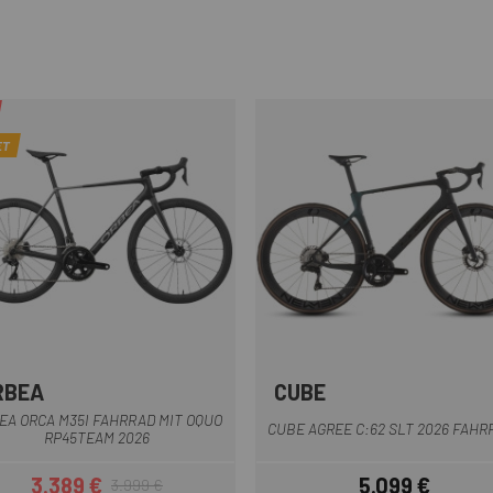
ET
RBEA
CUBE
Blau
Grau
Grün Schwarz
Weiß-Flieder
Schwarz
Silber
EA ORCA M35I FAHRRAD MIT OQUO
CUBE AGREE C:62 SLT 2026 FAHR
RP45TEAM 2026
3.389 €
5.099 €
3.999 €