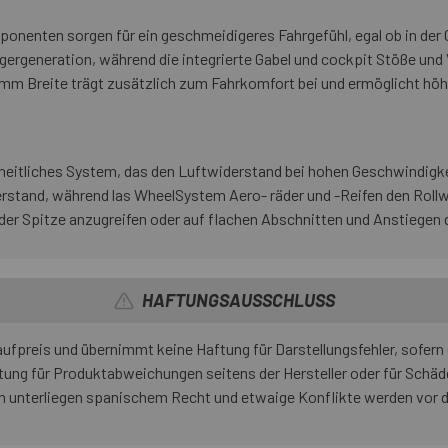
onenten sorgen für ein geschmeidigeres Fahrgefühl, egal ob in der 
gergeneration, während die integrierte Gabel und cockpit Stöße und
2 mm Breite trägt zusätzlich zum Fahrkomfort bei und ermöglicht hö
 einheitliches System, das den Luftwiderstand bei hohen Geschwindi
erstand, während las WheelSystem Aero- räder und -Reifen den Rollw
der Spitze anzugreifen oder auf flachen Abschnitten und Anstiegen
HAFTUNGSAUSSCHLUSS
fpreis und übernimmt keine Haftung für Darstellungsfehler, sofern 
ng für Produktabweichungen seitens der Hersteller oder für Schäde
n unterliegen spanischem Recht und etwaige Konflikte werden vor 