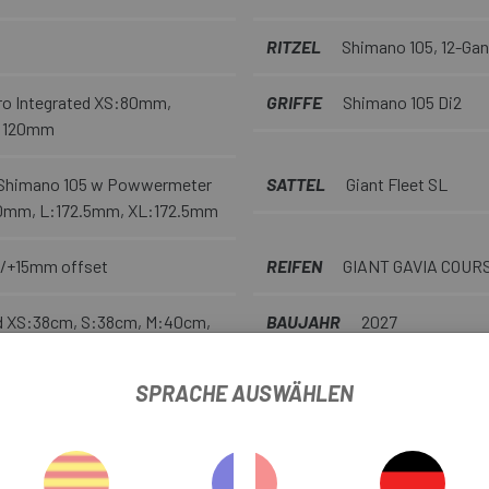
RITZEL
Shimano 105, 12-Gan
ro Integrated XS:80mm,
GRIFFE
Shimano 105 Di2
L:120mm
Shimano 105 w Powwermeter
SATTEL
Giant Fleet SL
0mm, L:172.5mm, XL:172.5mm
5/+15mm offset
REIFEN
GIANT GAVIA COURSE
ed XS:38cm, S:38cm, M:40cm,
BAUJAHR
2027
SPRACHE AUSWÄHLEN
STRASSENMODUSFILTER
A
DURCHMESSER
700