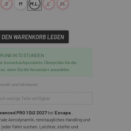
S
M
M.L.
L
XL
N DEN WARENKORB LEGEN
RUNG IN 72 STUNDEN
der Ausverkaufsprodukte. Überprüfen Sie die
ten, wenn Sie die Versandart auswählen.
stellt und fahrbereit
ch wenige Teile verfügbar
vanced PRO 1 Di2 2027
bei
Escapa
.
imale Aerodynamik, renntaugliches Handling und
eder Fahrt suchen. Leichter, steifer und