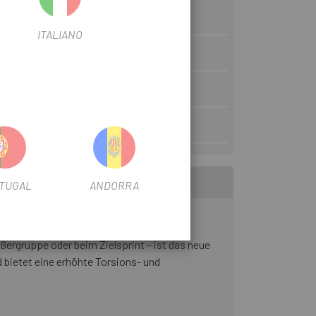
ITALIANO
2mm
160/140 mm
TUGAL
ANDORRA
ßergruppe oder beim Zielsprint – ist das neue
d bietet eine erhöhte Torsions- und