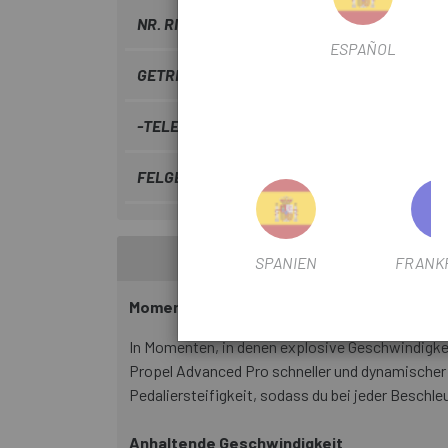
NR. RITZEL
12V
ESPAÑOL
GETRIEBE TYP
Elektronik
-TELESKOPPFOSTEN
NEIN
FELGENPROFILFILTER
50mm
SPANIEN
FRANK
Momentangeschwindigkeit
In Momenten, in denen explosive Geschwindigkeit
Propel Advanced Pro schneller und dynamischer a
Pedaliersteifigkeit, sodass du bei jeder Beschl
Anhaltende Geschwindigkeit