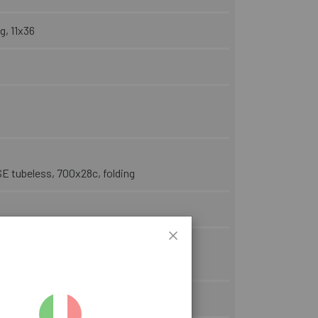
g, 11x36
 tubeless, 700x28c, folding
ero